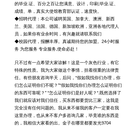
的毕业.证、百分之百让您满意、设计，印刷;毕业.证、
成绩、单，真实大使馆教育部认证，速度快。
◆招聘代理：本公司诚聘英国、加拿大、澳洲、新西
兰、美国、法国、德国、新加坡欧洲，亚洲各地代理人
员，如果你有业余时间，有兴趣就请联系我们
◆校园代理，报酬丰厚。真诚期待您的加盟。24小时服
务 为您服务 专业服务,使命必赴！
只不过有一点希望大家谅解！这是一个灰色行业，有它
特殊的性质。我为大家做这个事情，担着很重的法律责
任。有些朋友咨询半天，后问，“假如我找你们办理，你
们怎么证明你们不呢？”“假如我找你们办理怎么证明你们
的东西可靠呢？” “怎么证明你们是好人呢？“.既然选择了
我们就应该对我们信任，买东西都要货比三家，这我是
完全没有任何问题的。我从来不催我的客户一定要在我
这里办理，也从来不客户多咨询几家，毕竟谁的东西是
的，我相信大家看的出。金子在哪里都要发光9704