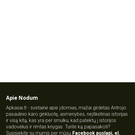
Apie Nodum
Apkasai.lt - svetainė apie įdomias, mažai girdėtas Antrojo
pasaulinio karo ginkluotę, asmenybes, neįtikėtinas istorijas
ir visą kitą, kas yra per smulku, kad patektų į istorijos
vadovėlius ir rimtas knygas. Turite ką papasakoti?
Susisiekite su mumis per mūsų
Facebook puslapį
,
el.