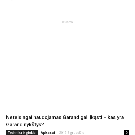
- reklama -
Neteisingai naudojamas Garand gali įkąsti – kas yra
Garand nykštys?
Apkasai
-
2019 6 gruodžio
Technika ir ginklai
0