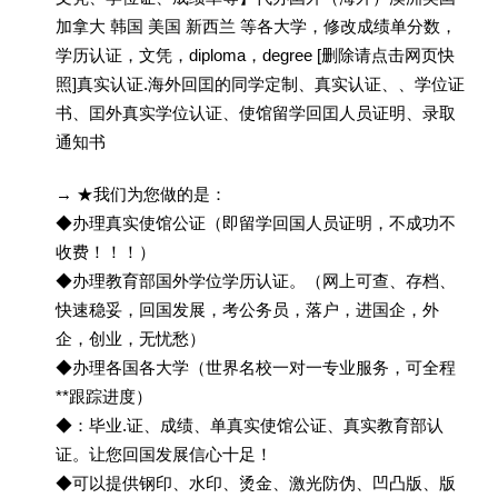
加拿大 韩国 美国 新西兰 等各大学，修改成绩单分数，
学历认证，文凭，diploma，degree [删除请点击网页快
照]真实认证.海外回囯的同学定制、真实认证、、学位证
书、囯外真实学位认证、使馆留学回囯人员证明、录取
通知书
→ ★我们为您做的是：
◆办理真实使馆公证（即留学回国人员证明，不成功不
收费！！！）
◆办理教育部国外学位学历认证。（网上可查、存档、
快速稳妥，回国发展，考公务员，落户，进国企，外
企，创业，无忧愁）
◆办理各国各大学（世界名校一对一专业服务，可全程
**跟踪进度）
◆：毕业.证、成绩、单真实使馆公证、真实教育部认
证。让您回国发展信心十足！
◆可以提供钢印、水印、烫金、激光防伪、凹凸版、版