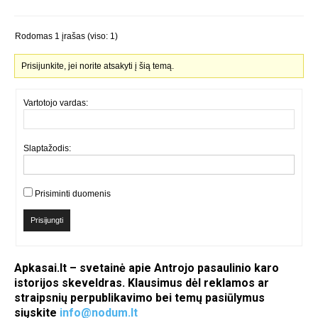
Rodomas 1 įrašas (viso: 1)
Prisijunkite, jei norite atsakyti į šią temą.
Vartotojo vardas:
Slaptažodis:
Prisiminti duomenis
Prisijungti
Apkasai.lt – svetainė apie Antrojo pasaulinio karo
istorijos skeveldras. Klausimus dėl reklamos ar
straipsnių perpublikavimo bei temų pasiūlymus
siųskite
info@nodum.lt