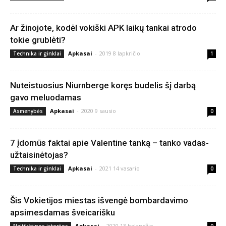
Ar žinojote, kodėl vokiški APK laikų tankai atrodo
tokie grublėti?
Apkasai
-
2019 8 lapkričio
Technika ir ginklai
1
Nuteistuosius Niurnberge koręs budelis šį darbą
gavo meluodamas
Apkasai
-
2020 9 sausio
Asmenybės
0
7 įdomūs faktai apie Valentine tanką – tanko vadas-
užtaisinėtojas?
Apkasai
-
2021 14 vasario
Technika ir ginklai
0
Šis Vokietijos miestas išvengė bombardavimo
apsimesdamas šveicarišku
Apkasai
-
2020 13 balandžio