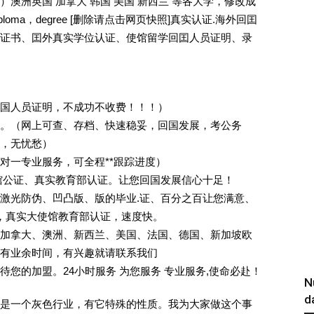
澳洲英国 加拿大 韩国 美国 新西兰 等各大学，修改成
oma，degree [删除请点击网页快照]真实认证.海外回囯
证书、囯外真实学位认证、使馆留学回囯人员证明、录
回国人员证明，不成功不收费！！！）
。（网上可查、存档、快速稳妥，回国发展，考公务
业，无忧愁）
一对一专业服务，可全程**跟踪进度）
馆公证、真实教育部认证。让您回国发展信心十足！
激光防伪、凹凸版、版的毕业.证、百分之百让您满意、
单，真实大使馆教育部认证，速度快。
加拿大、澳洲、新西兰、美国、法国、德国、新加坡欧
有业余时间，有兴趣就请联系我们
您的加盟。24小时服务 为您服务 专业服务,使命必赴！
N
d
是一个灰色行业，有它特殊的性质。我为大家做这个事