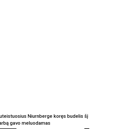
uteistuosius Niurnberge koręs budelis šį
arbą gavo meluodamas