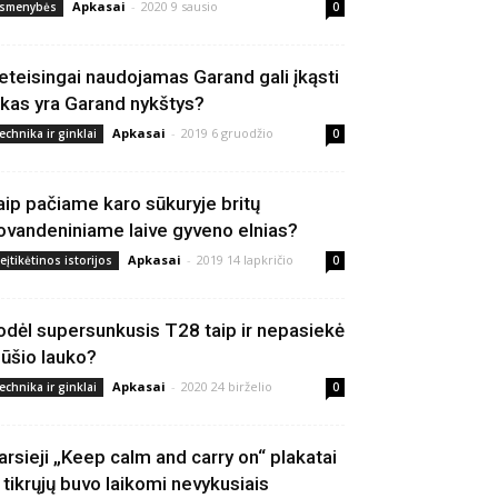
Apkasai
-
2020 9 sausio
smenybės
0
eteisingai naudojamas Garand gali įkąsti
 kas yra Garand nykštys?
Apkasai
-
2019 6 gruodžio
echnika ir ginklai
0
aip pačiame karo sūkuryje britų
ovandeniniame laive gyveno elnias?
Apkasai
-
2019 14 lapkričio
eįtikėtinos istorijos
0
odėl supersunkusis T28 taip ir nepasiekė
ūšio lauko?
Apkasai
-
2020 24 birželio
echnika ir ginklai
0
arsieji „Keep calm and carry on“ plakatai
š tikrųjų buvo laikomi nevykusiais