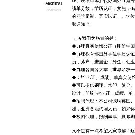
证、成绩单等】代办国外（海外）
Anonimas
绩单分数，学历认证，文凭，dipl
Neaktyvus
的同学定制、真实认证、、学位
取通知书
→ ★我们为您做的是：
◆办理真实使馆公证（即留学
◆办理教育部国外学位学历认证
员，落户，进国企，外企，创
◆办理各国各大学（世界名校
◆：毕业.证、成绩、单真实使
◆可以提供钢印、水印、烫金、
设计，印刷;毕业.证、成绩、
◆招聘代理：本公司诚聘英国、
洲，亚洲各地代理人员，如果你
◆校园代理，报酬丰厚。真诚期待
只不过有一点希望大家谅解！这