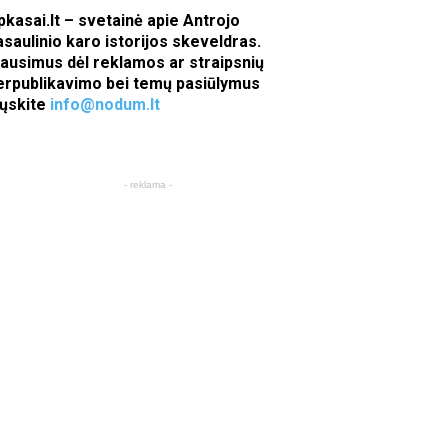
pkasai.lt – svetainė apie Antrojo
asaulinio karo istorijos skeveldras.
lausimus dėl reklamos ar straipsnių
erpublikavimo bei temų pasiūlymus
iųskite
info@nodum.lt
- reklama -