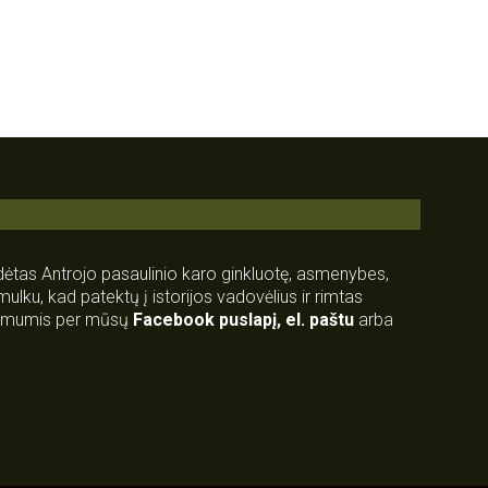
rdėtas Antrojo pasaulinio karo ginkluotę, asmenybes,
 smulku, kad patektų į istorijos vadovėlius ir rimtas
su mumis per mūsų
Facebook puslapį
,
el. paštu
arba