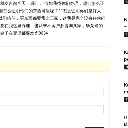
A
朋友咨询半天，后问，“假如我找你们办理，你们怎么证
理怎么证明你们的东西可靠呢？” “怎么证明你们是好人
对我们信任，买东西都要货比三家，这我是完全没有任何问
N
要在我这里办理，也从来不客户多咨询几家，毕竟谁的
–
子在哪里都要发光8634
T
K
p
N
K
m
T
G
i