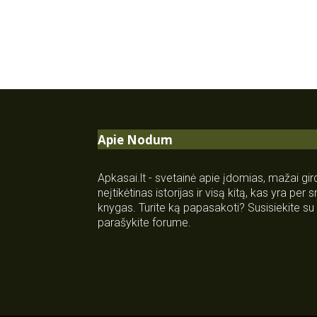
Apie Nodum
Apkasai.lt - svetainė apie įdomias, mažai gi
neįtikėtinas istorijas ir visą kitą, kas yra per
knygas. Turite ką papasakoti? Susisiekite 
parašykite forume.