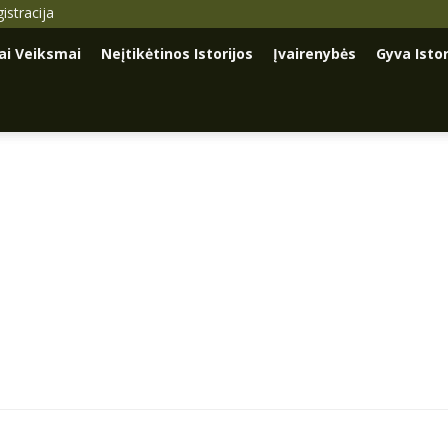
istracija
iai Veiksmai
Neįtikėtinos Istorijos
Įvairenybės
Gyva Istor