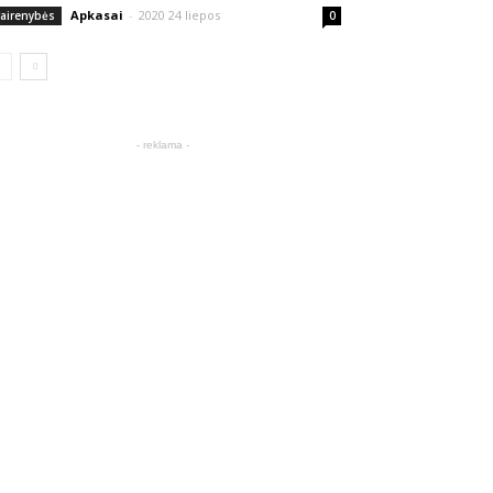
Apkasai
-
2020 24 liepos
vairenybės
0
- reklama -