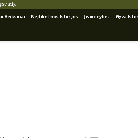
istracija
iai Veiksmai
Neįtikėtinos Istorijos
Įvairenybės
Gyva Istor