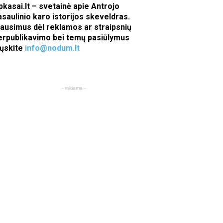
pkasai.lt – svetainė apie Antrojo
asaulinio karo istorijos skeveldras.
lausimus dėl reklamos ar straipsnių
erpublikavimo bei temų pasiūlymus
iųskite
info@nodum.lt
- reklama -