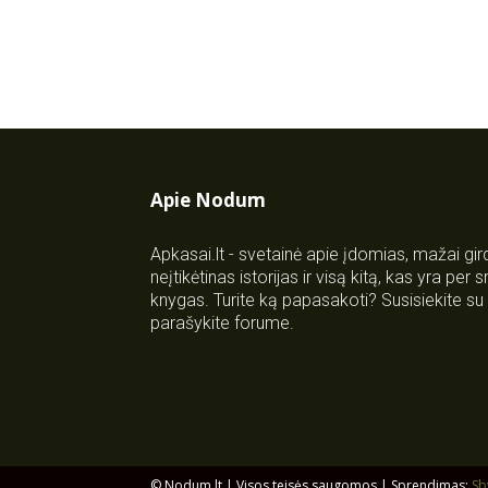
Apie Nodum
Apkasai.lt - svetainė apie įdomias, mažai gi
neįtikėtinas istorijas ir visą kitą, kas yra per
knygas. Turite ką papasakoti? Susisiekite 
parašykite forume.
© Nodum.lt | Visos teisės saugomos | Sprendimas:
Sb