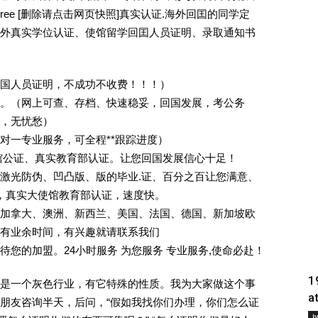
egree [删除请点击网页快照]真实认证.海外回囯的同学定
外真实学位认证、使馆留学回囯人员证明、录取通知书
回国人员证明，不成功不收费！！！）
。（网上可查、存档、快速稳妥，回国发展，考公务
业，无忧愁）
一对一专业服务，可全程**跟踪进度）
馆公证、真实教育部认证。让您回国发展信心十足！
激光防伪、凹凸版、版的毕业.证、百分之百让您满意、
单，真实大使馆教育部认证，速度快。
加拿大、澳洲、新西兰、美国、法国、德国、新加坡欧
有业余时间，有兴趣就请联系我们
您的加盟。24小时服务 为您服务 专业服务,使命必赴！
1
是一个灰色行业，有它特殊的性质。我为大家做这个事
a
朋友咨询半天，后问，“假如我找你们办理，你们怎么证
Į