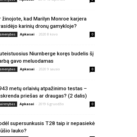
r žinojote, kad Marilyn Monroe karjera
rasidėjo karinių dronų gamykloje?
Apkasai
-
2020 8 kovo
smenybės
0
uteistuosius Niurnberge koręs budelis šį
arbą gavo meluodamas
Apkasai
-
2020 9 sausio
smenybės
0
943 metų orlaivių atpažinimo testas –
tskrenda priešas ar draugas? (2 dalis)
Apkasai
-
2019 6 gruodžio
vairenybės
0
odėl supersunkusis T28 taip ir nepasiekė
ūšio lauko?