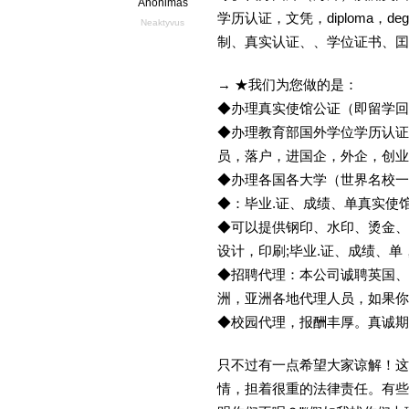
Anonimas
学历认证，文凭，diploma，d
Neaktyvus
制、真实认证、、学位证书、囯
→ ★我们为您做的是：
◆办理真实使馆公证（即留学
◆办理教育部国外学位学历认证
员，落户，进国企，外企，创
◆办理各国各大学（世界名校
◆：毕业.证、成绩、单真实使
◆可以提供钢印、水印、烫金、
设计，印刷;毕业.证、成绩、
◆招聘代理：本公司诚聘英国、
洲，亚洲各地代理人员，如果你
◆校园代理，报酬丰厚。真诚期待
只不过有一点希望大家谅解！这
情，担着很重的法律责任。有些