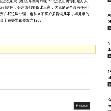
理怎么证明你们的东西可靠呢？” “怎么证明你们是好人
对我们信任，买东西都要货比三家，这我是完全没有任何问
要在我这里办理，也从来不客户多咨询几家，毕竟谁的
A
子在哪里都要发光1263
p
A
N
d
A
1
a
Į
K
m
Prisijungti