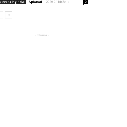
Apkasai
-
2020 24 birželio
echnika ir ginklai
0
- reklama -