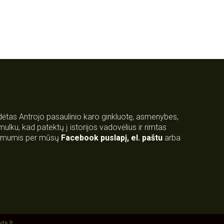
rdėtas Antrojo pasaulinio karo ginkluotę, asmenybes,
 smulku, kad patektų į istorijos vadovėlius ir rimtas
su mumis per mūsų
Facebook puslapį
,
el. paštu
arba
yte.lt