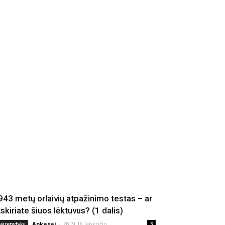
943 metų orlaivių atpažinimo testas – ar
tskiriate šiuos lėktuvus? (1 dalis)
Apkasai
-
2019 18 lapkričio
vairenybės
3