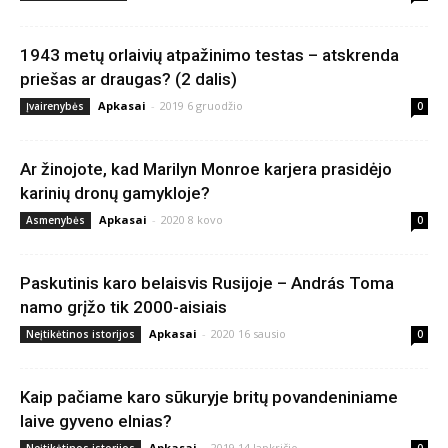
1943 metų orlaivių atpažinimo testas – atskrenda
priešas ar draugas? (2 dalis)
Apkasai
-
2019 6 gruodžio
Įvairenybės
0
Ar žinojote, kad Marilyn Monroe karjera prasidėjo
karinių dronų gamykloje?
Apkasai
-
2020 8 kovo
Asmenybės
0
Paskutinis karo belaisvis Rusijoje – András Toma
namo grįžo tik 2000-aisiais
Apkasai
-
2020 16 sausio
Neįtikėtinos istorijos
0
Kaip pačiame karo sūkuryje britų povandeniniame
laive gyveno elnias?
Apkasai
-
2019 14 lapkričio