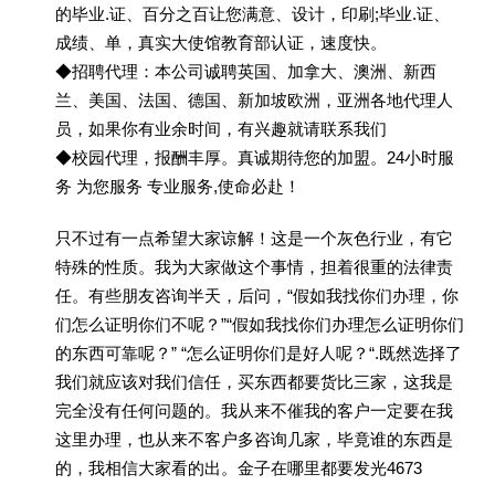
的毕业.证、百分之百让您满意、设计，印刷;毕业.证、
成绩、单，真实大使馆教育部认证，速度快。
◆招聘代理：本公司诚聘英国、加拿大、澳洲、新西
兰、美国、法国、德国、新加坡欧洲，亚洲各地代理人
员，如果你有业余时间，有兴趣就请联系我们
◆校园代理，报酬丰厚。真诚期待您的加盟。24小时服
务 为您服务 专业服务,使命必赴！
只不过有一点希望大家谅解！这是一个灰色行业，有它
特殊的性质。我为大家做这个事情，担着很重的法律责
任。有些朋友咨询半天，后问，“假如我找你们办理，你
们怎么证明你们不呢？”“假如我找你们办理怎么证明你们
的东西可靠呢？” “怎么证明你们是好人呢？“.既然选择了
我们就应该对我们信任，买东西都要货比三家，这我是
完全没有任何问题的。我从来不催我的客户一定要在我
这里办理，也从来不客户多咨询几家，毕竟谁的东西是
的，我相信大家看的出。金子在哪里都要发光4673