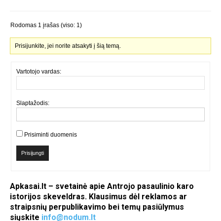
Rodomas 1 įrašas (viso: 1)
Prisijunkite, jei norite atsakyti į šią temą.
Vartotojo vardas:
Slaptažodis:
Prisiminti duomenis
Prisijungti
Apkasai.lt – svetainė apie Antrojo pasaulinio karo
istorijos skeveldras. Klausimus dėl reklamos ar
straipsnių perpublikavimo bei temų pasiūlymus
siųskite
info@nodum.lt