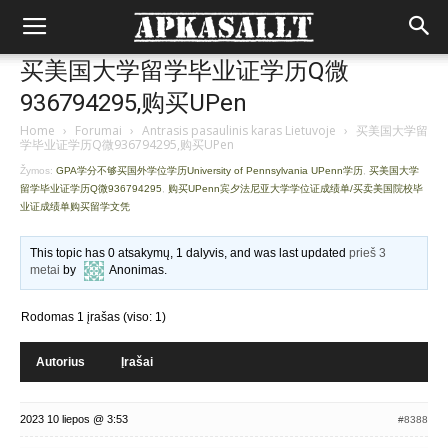
买美国大学留学毕业证学历Q微
936794295,购买UPen
Home
›
Forumai
›
Antrasis pasaulinis karas Lietuvoje
›
买美国大学留
学毕业证学历Q微936794295,购买UPen
Žymos:
GPA学分不够买国外学位学历University of Pennsylvania UPenn学历
,
买美国大学
留学毕业证学历Q微936794295
,
购买UPenn宾夕法尼亚大学学位证成绩单/买卖美国院校毕
业证成绩单购买留学文凭
This topic has 0 atsakymų, 1 dalyvis, and was last updated
prieš 3
metai
by
Anonimas
.
Rodomas 1 įrašas (viso: 1)
Autorius
Įrašai
2023 10 liepos @ 3:53
#8388