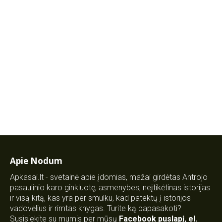
Apie Nodum
Apkasai.lt - svetainė apie įdomias, mažai girdėtas Antrojo
pasaulinio karo ginkluotę, asmenybes, neįtikėtinas istorijas
ir visą kitą, kas yra per smulku, kad patektų į istorijos
vadovėlius ir rimtas knygas. Turite ką papasakoti?
Susisiekite su mumis per mūsų
Facebook puslapį
,
el.