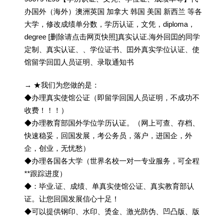
办国外（海外）澳洲英国 加拿大 韩国 美国 新西兰 等各
大学，修改成绩单分数，学历认证，文凭，diploma，
degree [删除请点击网页快照]真实认证.海外回囯的同学
定制、真实认证、、学位证书、囯外真实学位认证、使
馆留学回囯人员证明、录取通知书
→ ★我们为您做的是：
◆办理真实使馆公证（即留学回国人员证明，不成功不
收费！！！）
◆办理教育部国外学位学历认证。（网上可查、存档、
快速稳妥，回国发展，考公务员，落户，进国企，外
企，创业，无忧愁）
◆办理各国各大学（世界名校一对一专业服务，可全程
**跟踪进度）
◆：毕业.证、成绩、单真实使馆公证、真实教育部认
证。让您回国发展信心十足！
◆可以提供钢印、水印、烫金、激光防伪、凹凸版、版