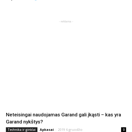
- reklama -
Neteisingai naudojamas Garand gali įkąsti – kas yra
Garand nykštys?
Apkasai
-
2019 6 gruodžio
Technika ir ginklai
0