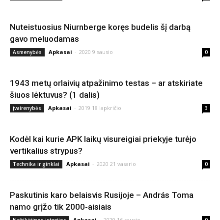
Nuteistuosius Niurnberge koręs budelis šį darbą
gavo meluodamas
Apkasai
-
2020 9 sausio
Asmenybės
0
1943 metų orlaivių atpažinimo testas – ar atskiriate
šiuos lėktuvus? (1 dalis)
Apkasai
-
2019 18 lapkričio
Įvairenybės
3
Kodėl kai kurie APK laikų visureigiai priekyje turėjo
vertikalius strypus?
Apkasai
-
2020 21 vasario
Technika ir ginklai
0
Paskutinis karo belaisvis Rusijoje – András Toma
namo grįžo tik 2000-aisiais
Apkasai
-
2020 16 sausio