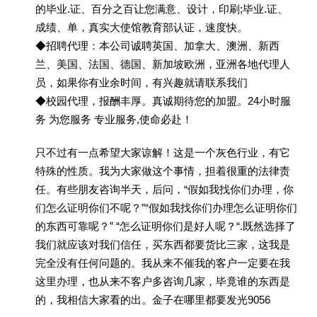
的毕业.证、百分之百让您满意、设计，印刷;毕业.证、
成绩、单，真实大使馆教育部认证，速度快。
◆招聘代理：本公司诚聘英国、加拿大、澳洲、新西
兰、美国、法国、德国、新加坡欧洲，亚洲各地代理人
员，如果你有业余时间，有兴趣就请联系我们
◆校园代理，报酬丰厚。真诚期待您的加盟。24小时服
务 为您服务 专业服务,使命必赴！
只不过有一点希望大家谅解！这是一个灰色行业，有它
特殊的性质。我为大家做这个事情，担着很重的法律责
任。有些朋友咨询半天，后问，“假如我找你们办理，你
们怎么证明你们不呢？”“假如我找你们办理怎么证明你们
的东西可靠呢？” “怎么证明你们是好人呢？“.既然选择了
我们就应该对我们信任，买东西都要货比三家，这我是
完全没有任何问题的。我从来不催我的客户一定要在我
这里办理，也从来不客户多咨询几家，毕竟谁的东西是
的，我相信大家看的出。金子在哪里都要发光9056