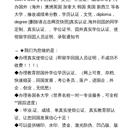
办国外（海外）澳洲英国 加拿大 韩国 美国 新西兰 等各
大学，修改成绩单分数，学历认证，文凭，diploma，
degree [删除请点击网页快照]真实认证.海外回囯的同学
定制、真实认证、、学位证书、囯外真实学位认证、使
馆留学回囯人员证明、录取通知书
→ ★我们为您做的是：
◆办理真实使馆公证（即留学回国人员证明，不成功不
收费！！！）
◆办理教育部国外学位学历认证。（网上可查、存档、
快速稳妥，回国发展，考公务员，落户，进国企，外
企，创业，无忧愁）
◆办理各国各大学（世界名校一对一专业服务，可全程
**跟踪进度）
◆：毕业.证、成绩、单真实使馆公证、真实教育部认
证。让您回国发展信心十足！
◆可以提供钢印、水印、烫金、激光防伪、凹凸版、版