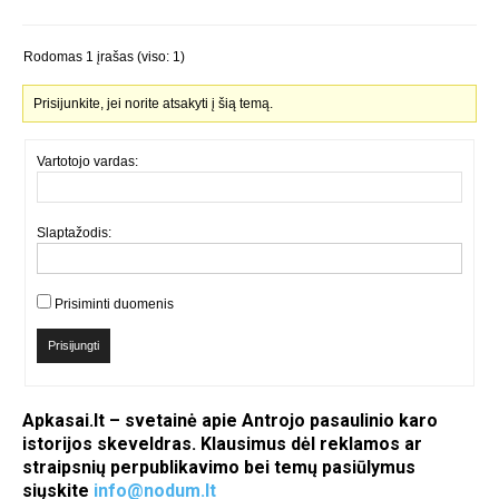
Rodomas 1 įrašas (viso: 1)
Prisijunkite, jei norite atsakyti į šią temą.
Vartotojo vardas:
Slaptažodis:
Prisiminti duomenis
Prisijungti
Apkasai.lt – svetainė apie Antrojo pasaulinio karo
istorijos skeveldras. Klausimus dėl reklamos ar
straipsnių perpublikavimo bei temų pasiūlymus
siųskite
info@nodum.lt