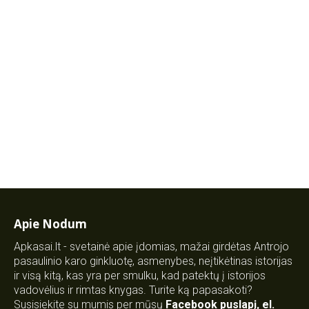
Apie Nodum
Apkasai.lt - svetainė apie įdomias, mažai girdėtas Antrojo
pasaulinio karo ginkluotę, asmenybes, neįtikėtinas istorijas
ir visą kitą, kas yra per smulku, kad patektų į istorijos
vadovėlius ir rimtas knygas. Turite ką papasakoti?
Susisiekite su mumis per mūsų
Facebook puslapį
,
el.