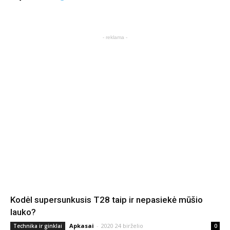
- reklama -
Kodėl supersunkusis T28 taip ir nepasiekė mūšio
lauko?
Apkasai
-
2020 24 birželio
Technika ir ginklai
0