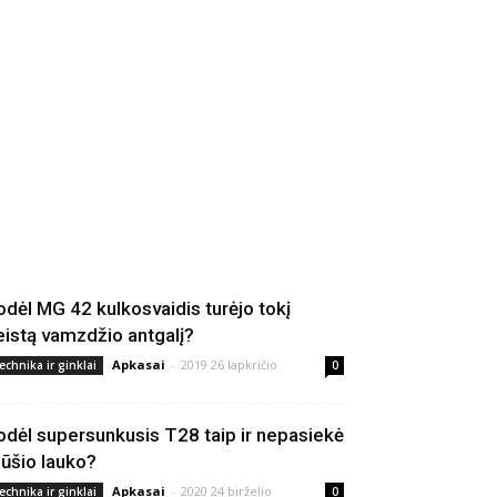
odėl MG 42 kulkosvaidis turėjo tokį
eistą vamzdžio antgalį?
Apkasai
-
2019 26 lapkričio
echnika ir ginklai
0
odėl supersunkusis T28 taip ir nepasiekė
ūšio lauko?
Apkasai
-
2020 24 birželio
echnika ir ginklai
0