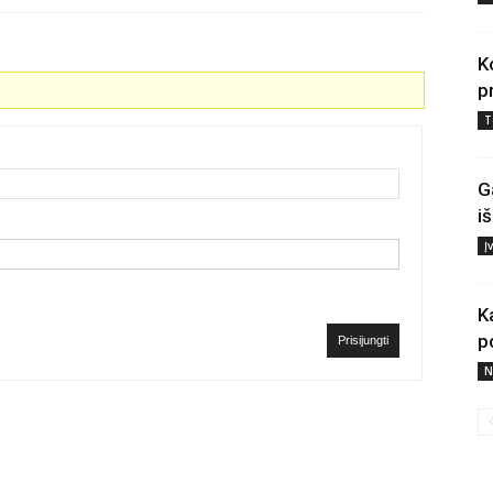
K
p
T
G
i
Į
K
p
Prisijungti
N