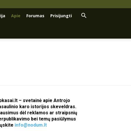
ija
Apie
Forumas
Prisijungti
pkasai.lt – svetainė apie Antrojo
asaulinio karo istorijos skeveldras.
lausimus dėl reklamos ar straipsnių
erpublikavimo bei temų pasiūlymus
iųskite
info@nodum.lt