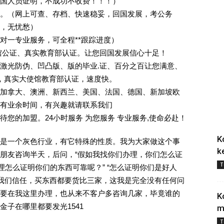
回国人员证明，不成功不收费！！！）
。（网上可查、存档、快速稳妥，回国发展，考公务
业，无忧愁）
一对一专业服务，可全程**跟踪进度）
馆公证、真实教育部认证。让您回国发展信心十足！
激光防伪、凹凸版、版的毕业.证、百分之百让您满意、
单，真实大使馆教育部认证，速度快。
加拿大、澳洲、新西兰、美国、法国、德国、新加坡欧
有业余时间，有兴趣就请联系我们
您的加盟。24小时服务 为您服务 专业服务,使命必赴！
K
是一个灰色行业，有它特殊的性质。我为大家做这个事
k
朋友咨询半天，后问，“假如我找你们办理，你们怎么证
T
理怎么证明你们的东西可靠呢？” “怎么证明你们是好人
对我们信任，买东西都要货比三家，这我是完全没有任何问
要在我这里办理，也从来不客户多咨询几家，毕竟谁的
K
子在哪里都要发光1541
m
T