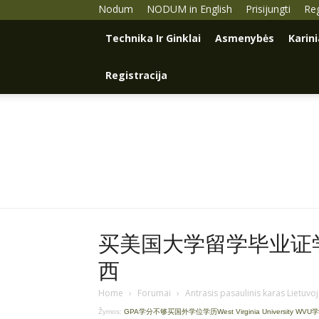
Nodum
NODUM in English
Prisijungti
Reg
Technika Ir Ginklai
Asmenybės
Karin
Registracija
买美国大学留学毕业证学历
西
Home
›
Forumai
›
Antrasis pasaulinis karas Lietuvo
Žymos:
GPA学分不够买国外学位学历West Virginia University WVU