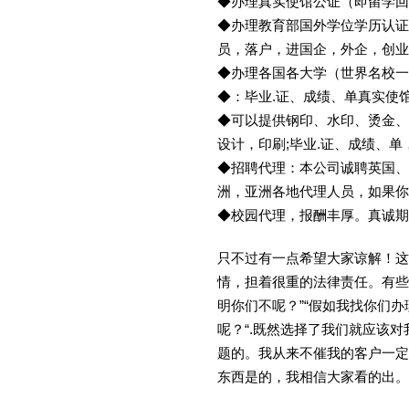
◆办理真实使馆公证（即留学
◆办理教育部国外学位学历认证
员，落户，进国企，外企，创
◆办理各国各大学（世界名校
◆：毕业.证、成绩、单真实使
◆可以提供钢印、水印、烫金、
设计，印刷;毕业.证、成绩、
◆招聘代理：本公司诚聘英国、
洲，亚洲各地代理人员，如果你
◆校园代理，报酬丰厚。真诚期待
只不过有一点希望大家谅解！这
情，担着很重的法律责任。有些
明你们不呢？”“假如我找你们办
呢？“.既然选择了我们就应该
题的。我从来不催我的客户一定
东西是的，我相信大家看的出。金