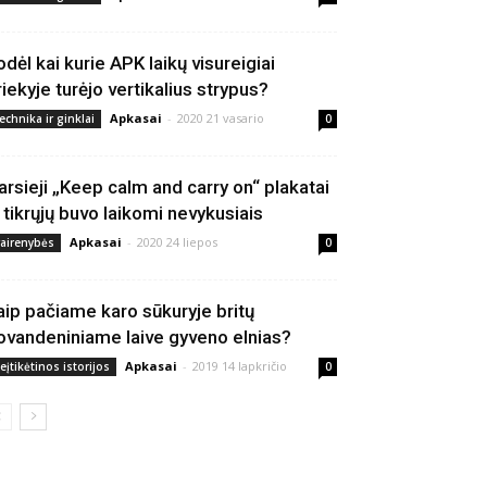
odėl kai kurie APK laikų visureigiai
riekyje turėjo vertikalius strypus?
Apkasai
-
2020 21 vasario
echnika ir ginklai
0
arsieji „Keep calm and carry on“ plakatai
š tikrųjų buvo laikomi nevykusiais
Apkasai
-
2020 24 liepos
vairenybės
0
aip pačiame karo sūkuryje britų
ovandeniniame laive gyveno elnias?
Apkasai
-
2019 14 lapkričio
eįtikėtinos istorijos
0