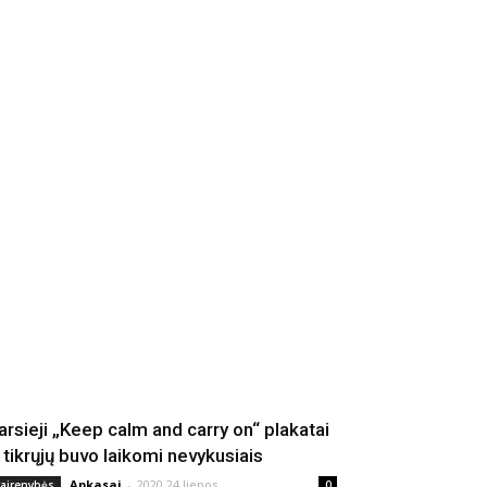
arsieji „Keep calm and carry on“ plakatai
š tikrųjų buvo laikomi nevykusiais
Apkasai
-
2020 24 liepos
vairenybės
0