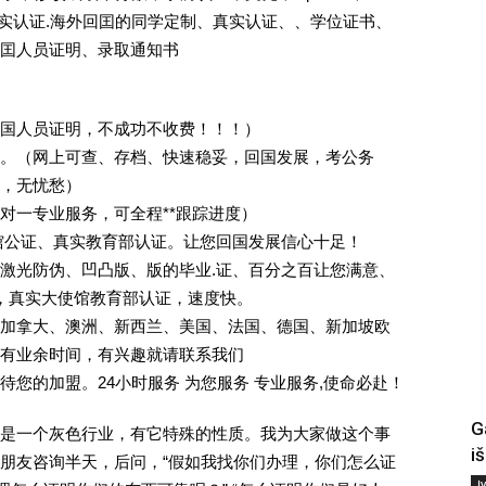
照]真实认证.海外回囯的同学定制、真实认证、、学位证书、
囯人员证明、录取通知书
回国人员证明，不成功不收费！！！）
。（网上可查、存档、快速稳妥，回国发展，考公务
业，无忧愁）
一对一专业服务，可全程**跟踪进度）
馆公证、真实教育部认证。让您回国发展信心十足！
激光防伪、凹凸版、版的毕业.证、百分之百让您满意、
单，真实大使馆教育部认证，速度快。
加拿大、澳洲、新西兰、美国、法国、德国、新加坡欧
有业余时间，有兴趣就请联系我们
您的加盟。24小时服务 为您服务 专业服务,使命必赴！
G
是一个灰色行业，有它特殊的性质。我为大家做这个事
i
朋友咨询半天，后问，“假如我找你们办理，你们怎么证
Į