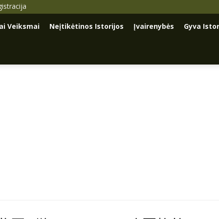
istracija
iai Veiksmai
Neįtikėtinos Istorijos
Įvairenybės
Gyva Istor