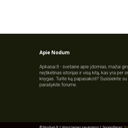
Apie Nodum
Apkasai.lt - svetainė apie įdomias, mažai gi
neįtikėtinas istorijas ir visą kitą, kas yra per
knygas. Turite ką papasakoti? Susisiekite 
parašykite forume.
© Nodum.lt | Visos teisės saugomos | Sprendimas:
Sb