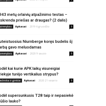
943 metų orlaivių atpažinimo testas –
tskrenda priešas ar draugas? (2 dalis)
Apkasai
-
2019 6 gruodžio
vairenybės
0
uteistuosius Niurnberge koręs budelis šį
arbą gavo meluodamas
Apkasai
-
2020 9 sausio
smenybės
0
odėl kai kurie APK laikų visureigiai
riekyje turėjo vertikalius strypus?
Apkasai
-
2020 21 vasario
echnika ir ginklai
0
odėl supersunkusis T28 taip ir nepasiekė
ūšio lauko?