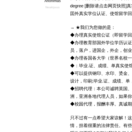
Anonimas
degree [删除请点击网页快
Neaktyvus
囯外真实学位认证、使馆留学回
→ ★我们为您做的是：
◆办理真实使馆公证（即留学
◆办理教育部国外学位学历认证
员，落户，进国企，外企，创
◆办理各国各大学（世界名校
◆：毕业.证、成绩、单真实使
◆可以提供钢印、水印、烫金、
设计，印刷;毕业.证、成绩、
◆招聘代理：本公司诚聘英国、
洲，亚洲各地代理人员，如果你
◆校园代理，报酬丰厚。真诚期待
只不过有一点希望大家谅解！这
情，担着很重的法律责任。有些