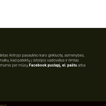
rdėtas Antrojo pasaulinio karo ginkluotę, asmenybes,
 smulku, kad patektų į istorijos vadovėlius ir rimtas
su mumis per mūsų
Facebook puslapį
,
el. paštu
arba
yte.lt