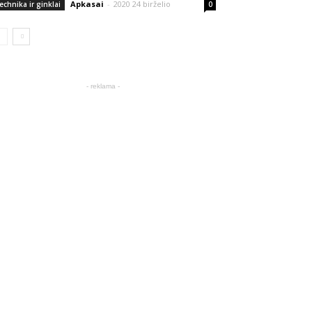
Apkasai
-
2020 24 birželio
echnika ir ginklai
0
- reklama -