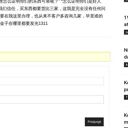
理怎么证明你们的东西可靠呢？” “怎么证明你们是好人
对我们信任，买东西都要货比三家，这我是完全没有任何问
要在我这里办理，也从来不客户多咨询几家，毕竟谁的
1
子在哪里都要发光1311
a
Į
N
d
A
K
p
T
K
m
Prisijungti