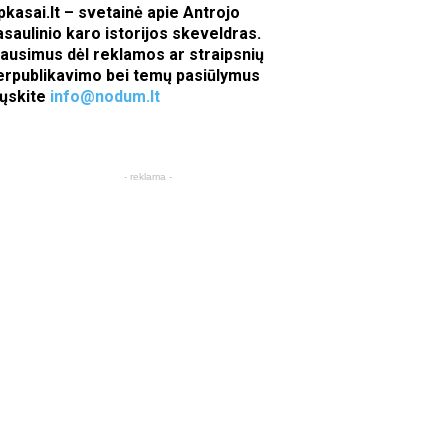
pkasai.lt – svetainė apie Antrojo
asaulinio karo istorijos skeveldras.
lausimus dėl reklamos ar straipsnių
erpublikavimo bei temų pasiūlymus
iųskite
info@nodum.lt
- reklama -