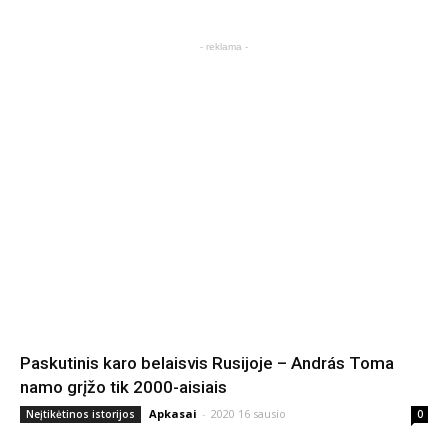
- reklama -
Paskutinis karo belaisvis Rusijoje – András Toma
namo grįžo tik 2000-aisiais
Apkasai
-
2020 16 sausio
Neįtikėtinos istorijos
0