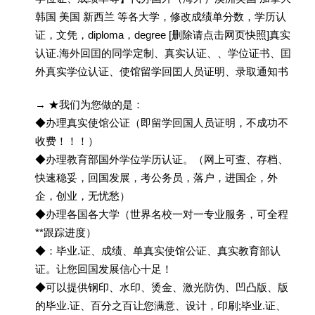
韩国 美国 新西兰 等各大学，修改成绩单分数，学历认
证，文凭，diploma，degree [删除请点击网页快照]真实
认证.海外回囯的同学定制、真实认证、、学位证书、囯
外真实学位认证、使馆留学回囯人员证明、录取通知书
→ ★我们为您做的是：
◆办理真实使馆公证（即留学回国人员证明，不成功不
收费！！！）
◆办理教育部国外学位学历认证。（网上可查、存档、
快速稳妥，回国发展，考公务员，落户，进国企，外
企，创业，无忧愁）
◆办理各国各大学（世界名校一对一专业服务，可全程
**跟踪进度）
◆：毕业.证、成绩、单真实使馆公证、真实教育部认
证。让您回国发展信心十足！
◆可以提供钢印、水印、烫金、激光防伪、凹凸版、版
的毕业.证、百分之百让您满意、设计，印刷;毕业.证、