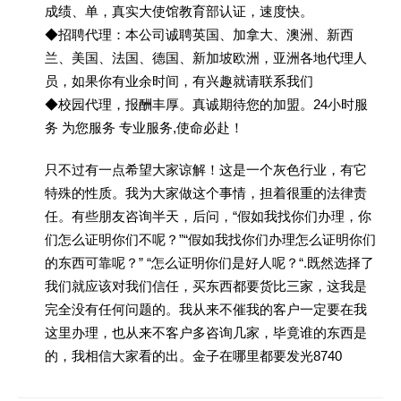
成绩、单，真实大使馆教育部认证，速度快。
◆招聘代理：本公司诚聘英国、加拿大、澳洲、新西
兰、美国、法国、德国、新加坡欧洲，亚洲各地代理人
员，如果你有业余时间，有兴趣就请联系我们
◆校园代理，报酬丰厚。真诚期待您的加盟。24小时服
务 为您服务 专业服务,使命必赴！
只不过有一点希望大家谅解！这是一个灰色行业，有它
特殊的性质。我为大家做这个事情，担着很重的法律责
任。有些朋友咨询半天，后问，“假如我找你们办理，你
们怎么证明你们不呢？”“假如我找你们办理怎么证明你们
的东西可靠呢？” “怎么证明你们是好人呢？“.既然选择了
我们就应该对我们信任，买东西都要货比三家，这我是
完全没有任何问题的。我从来不催我的客户一定要在我
这里办理，也从来不客户多咨询几家，毕竟谁的东西是
的，我相信大家看的出。金子在哪里都要发光8740