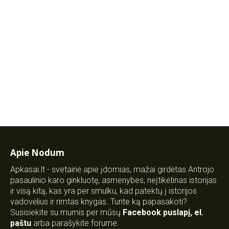
Apie Nodum
Apkasai.lt - svetainė apie įdomias, mažai girdėtas Antrojo
pasaulinio karo ginkluotę, asmenybes, neįtikėtinas istorijas
ir visą kitą, kas yra per smulku, kad patektų į istorijos
vadovėlius ir rimtas knygas. Turite ką papasakoti?
Susisiekite su mumis per mūsų
Facebook puslapį
,
el.
paštu
arba parašykite forume.