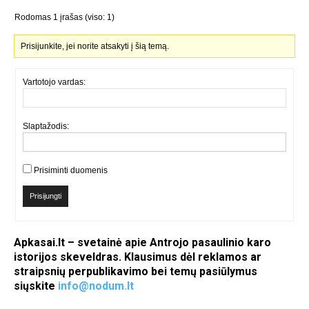
Rodomas 1 įrašas (viso: 1)
Prisijunkite, jei norite atsakyti į šią temą.
Vartotojo vardas:
Slaptažodis:
Prisiminti duomenis
Prisijungti
Apkasai.lt – svetainė apie Antrojo pasaulinio karo
istorijos skeveldras. Klausimus dėl reklamos ar
straipsnių perpublikavimo bei temų pasiūlymus
siųskite
info@nodum.lt