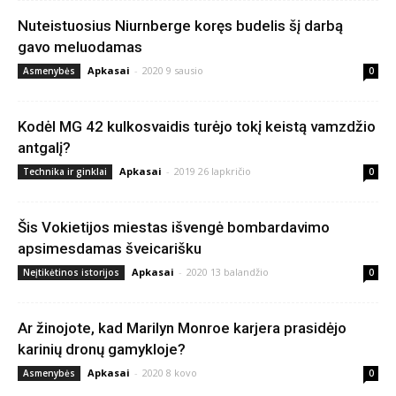
Nuteistuosius Niurnberge koręs budelis šį darbą
gavo meluodamas
Apkasai
-
2020 9 sausio
Asmenybės
0
Kodėl MG 42 kulkosvaidis turėjo tokį keistą vamzdžio
antgalį?
Apkasai
-
2019 26 lapkričio
Technika ir ginklai
0
Šis Vokietijos miestas išvengė bombardavimo
apsimesdamas šveicarišku
Apkasai
-
2020 13 balandžio
Neįtikėtinos istorijos
0
Ar žinojote, kad Marilyn Monroe karjera prasidėjo
karinių dronų gamykloje?
Apkasai
-
2020 8 kovo
Asmenybės
0