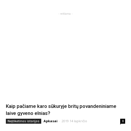
- reklama -
Kaip pačiame karo sūkuryje britų povandeniniame
laive gyveno elnias?
Apkasai
-
2019 14 lapkričio
Neįtikėtinos istorijos
0