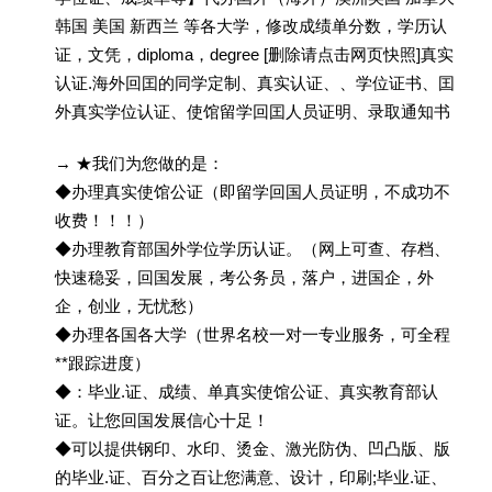
韩国 美国 新西兰 等各大学，修改成绩单分数，学历认
证，文凭，diploma，degree [删除请点击网页快照]真实
认证.海外回囯的同学定制、真实认证、、学位证书、囯
外真实学位认证、使馆留学回囯人员证明、录取通知书
→ ★我们为您做的是：
◆办理真实使馆公证（即留学回国人员证明，不成功不
收费！！！）
◆办理教育部国外学位学历认证。（网上可查、存档、
快速稳妥，回国发展，考公务员，落户，进国企，外
企，创业，无忧愁）
◆办理各国各大学（世界名校一对一专业服务，可全程
**跟踪进度）
◆：毕业.证、成绩、单真实使馆公证、真实教育部认
证。让您回国发展信心十足！
◆可以提供钢印、水印、烫金、激光防伪、凹凸版、版
的毕业.证、百分之百让您满意、设计，印刷;毕业.证、