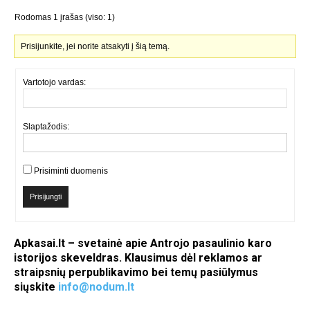
Rodomas 1 įrašas (viso: 1)
Prisijunkite, jei norite atsakyti į šią temą.
Vartotojo vardas:
Slaptažodis:
Prisiminti duomenis
Prisijungti
Apkasai.lt – svetainė apie Antrojo pasaulinio karo
istorijos skeveldras. Klausimus dėl reklamos ar
straipsnių perpublikavimo bei temų pasiūlymus
siųskite
info@nodum.lt