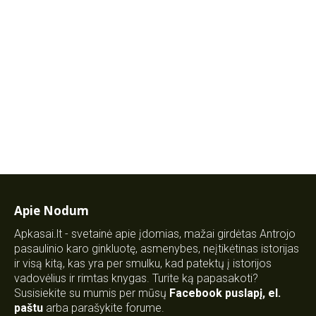
Apie Nodum
Apkasai.lt - svetainė apie įdomias, mažai girdėtas Antrojo
pasaulinio karo ginkluotę, asmenybes, neįtikėtinas istorijas
ir visą kitą, kas yra per smulku, kad patektų į istorijos
vadovėlius ir rimtas knygas. Turite ką papasakoti?
Susisiekite su mumis per mūsų
Facebook puslapį
,
el.
paštu
arba parašykite forume.