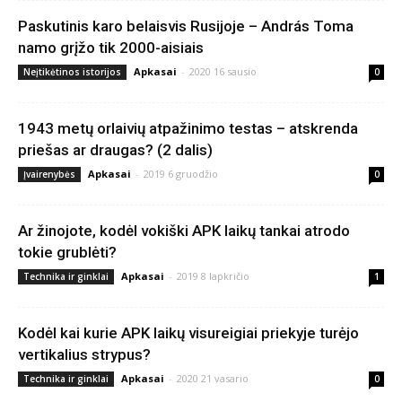
Paskutinis karo belaisvis Rusijoje – András Toma
namo grįžo tik 2000-aisiais
Apkasai
-
2020 16 sausio
Neįtikėtinos istorijos
0
1943 metų orlaivių atpažinimo testas – atskrenda
priešas ar draugas? (2 dalis)
Apkasai
-
2019 6 gruodžio
Įvairenybės
0
Ar žinojote, kodėl vokiški APK laikų tankai atrodo
tokie grublėti?
Apkasai
-
2019 8 lapkričio
Technika ir ginklai
1
Kodėl kai kurie APK laikų visureigiai priekyje turėjo
vertikalius strypus?
Apkasai
-
2020 21 vasario
Technika ir ginklai
0