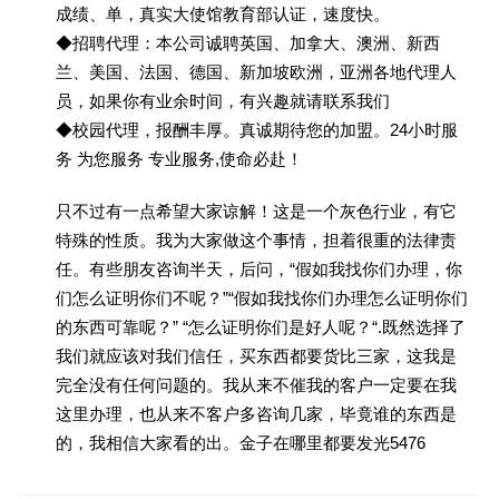
成绩、单，真实大使馆教育部认证，速度快。
◆招聘代理：本公司诚聘英国、加拿大、澳洲、新西
兰、美国、法国、德国、新加坡欧洲，亚洲各地代理人
员，如果你有业余时间，有兴趣就请联系我们
◆校园代理，报酬丰厚。真诚期待您的加盟。24小时服
务 为您服务 专业服务,使命必赴！
只不过有一点希望大家谅解！这是一个灰色行业，有它
特殊的性质。我为大家做这个事情，担着很重的法律责
任。有些朋友咨询半天，后问，“假如我找你们办理，你
们怎么证明你们不呢？”“假如我找你们办理怎么证明你们
的东西可靠呢？” “怎么证明你们是好人呢？“.既然选择了
我们就应该对我们信任，买东西都要货比三家，这我是
完全没有任何问题的。我从来不催我的客户一定要在我
这里办理，也从来不客户多咨询几家，毕竟谁的东西是
的，我相信大家看的出。金子在哪里都要发光5476