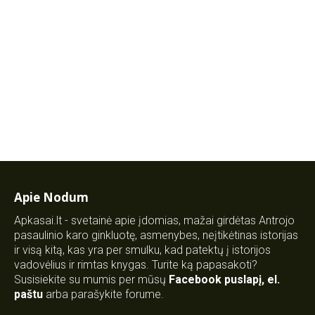
Apie Nodum
Apkasai.lt - svetainė apie įdomias, mažai girdėtas Antrojo
pasaulinio karo ginkluotę, asmenybes, neįtikėtinas istorijas
ir visą kitą, kas yra per smulku, kad patektų į istorijos
vadovėlius ir rimtas knygas. Turite ką papasakoti?
Susisiekite su mumis per mūsų
Facebook puslapį
,
el.
paštu
arba parašykite forume.