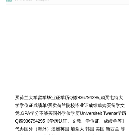
买荷兰大学留学毕业证学历Q微936794295,购买屯特大
学学位证成绩单/买卖荷兰院校毕业证成绩单购买留学文
凭,GPA学分不够买国外学位学历Universiteit Twente学历
Q薇936794295【学历认证、文凭、学位证、成绩单等】
代办国外（海外）澳洲英国 加拿大 韩国 美国 新西兰 等