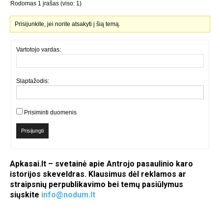
Rodomas 1 įrašas (viso: 1)
Prisijunkite, jei norite atsakyti į šią temą.
Vartotojo vardas:
Slaptažodis:
Prisiminti duomenis
Prisijungti
Apkasai.lt – svetainė apie Antrojo pasaulinio karo
istorijos skeveldras. Klausimus dėl reklamos ar
straipsnių perpublikavimo bei temų pasiūlymus
siųskite
info@nodum.lt