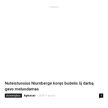
- reklama -
Nuteistuosius Niurnberge koręs budelis šį darbą
gavo meluodamas
Apkasai
-
2020 9 sausio
Asmenybės
0