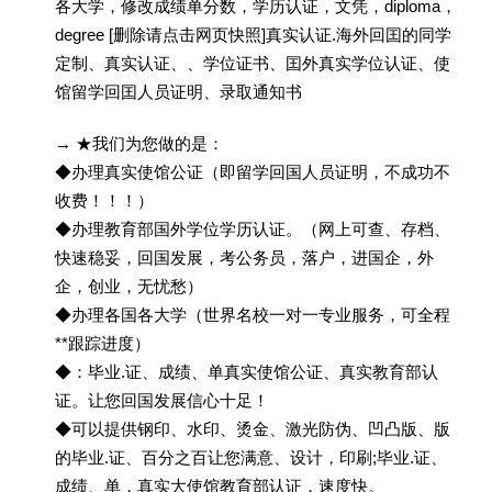
各大学，修改成绩单分数，学历认证，文凭，diploma，
degree [删除请点击网页快照]真实认证.海外回囯的同学
定制、真实认证、、学位证书、囯外真实学位认证、使
馆留学回囯人员证明、录取通知书
→ ★我们为您做的是：
◆办理真实使馆公证（即留学回国人员证明，不成功不
收费！！！）
◆办理教育部国外学位学历认证。（网上可查、存档、
快速稳妥，回国发展，考公务员，落户，进国企，外
企，创业，无忧愁）
◆办理各国各大学（世界名校一对一专业服务，可全程
**跟踪进度）
◆：毕业.证、成绩、单真实使馆公证、真实教育部认
证。让您回国发展信心十足！
◆可以提供钢印、水印、烫金、激光防伪、凹凸版、版
的毕业.证、百分之百让您满意、设计，印刷;毕业.证、
成绩、单，真实大使馆教育部认证，速度快。