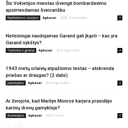
Šis Vokietijos miestas išvengė bombardavimo
apsimesdamas šveicarišku
Apkasai
-
2020 13 balandžio
Neįtikėtinos istorijos
0
Neteisingai naudojamas Garand gali įkąsti – kas yra
Garand nykštys?
Apkasai
-
2019 6 gruodžio
Technika ir ginklai
0
1943 metų orlaivių atpažinimo testas – atskrenda
priešas ar draugas? (2 dalis)
Apkasai
-
2019 6 gruodžio
Įvairenybės
0
Ar žinojote, kad Marilyn Monroe karjera prasidėjo
karinių dronų gamykloje?
Apkasai
-
2020 8 kovo
Asmenybės
0