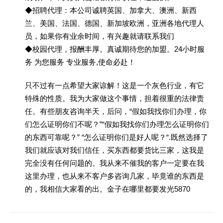
◆招聘代理：本公司诚聘英国、加拿大、澳洲、新西
兰、美国、法国、德国、新加坡欧洲，亚洲各地代理人
员，如果你有业余时间，有兴趣就请联系我们
◆校园代理，报酬丰厚。真诚期待您的加盟。24小时服
务 为您服务 专业服务,使命必赴！
只不过有一点希望大家谅解！这是一个灰色行业，有它
特殊的性质。我为大家做这个事情，担着很重的法律责
任。有些朋友咨询半天，后问，“假如我找你们办理，你
们怎么证明你们不呢？”“假如我找你们办理怎么证明你们
的东西可靠呢？” “怎么证明你们是好人呢？“.既然选择了
我们就应该对我们信任，买东西都要货比三家，这我是
完全没有任何问题的。我从来不催我的客户一定要在我
这里办理，也从来不客户多咨询几家，毕竟谁的东西是
的，我相信大家看的出。金子在哪里都要发光5870