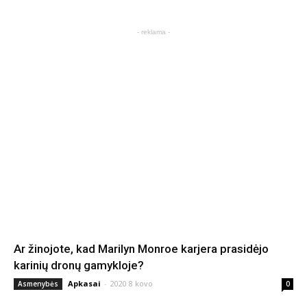
- reklama -
Ar žinojote, kad Marilyn Monroe karjera prasidėjo
karinių dronų gamykloje?
Apkasai
-
2020 8 kovo
Asmenybės
0