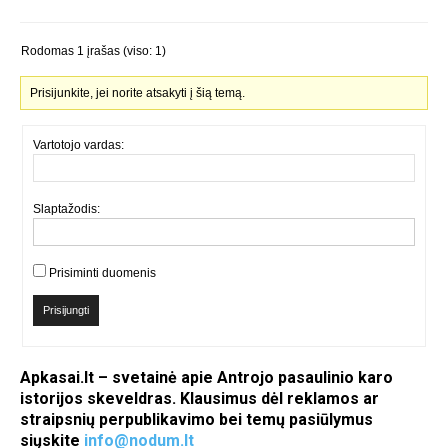
Rodomas 1 įrašas (viso: 1)
Prisijunkite, jei norite atsakyti į šią temą.
Vartotojo vardas:
Slaptažodis:
Prisiminti duomenis
Prisijungti
Apkasai.lt – svetainė apie Antrojo pasaulinio karo
istorijos skeveldras. Klausimus dėl reklamos ar
straipsnių perpublikavimo bei temų pasiūlymus
siųskite
info@nodum.lt