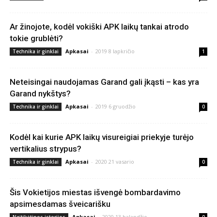
Ar žinojote, kodėl vokiški APK laikų tankai atrodo
tokie grublėti?
Apkasai
-
2019 8 lapkričio
Technika ir ginklai
1
Neteisingai naudojamas Garand gali įkąsti – kas yra
Garand nykštys?
Apkasai
-
2019 6 gruodžio
Technika ir ginklai
0
Kodėl kai kurie APK laikų visureigiai priekyje turėjo
vertikalius strypus?
Apkasai
-
2020 21 vasario
Technika ir ginklai
0
Šis Vokietijos miestas išvengė bombardavimo
apsimesdamas šveicarišku
Apkasai
-
2020 13 balandžio