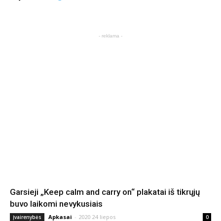
- reklama -
Garsieji „Keep calm and carry on“ plakatai iš tikrųjų
buvo laikomi nevykusiais
Apkasai
-
2020 24 liepos
Įvairenybės
0