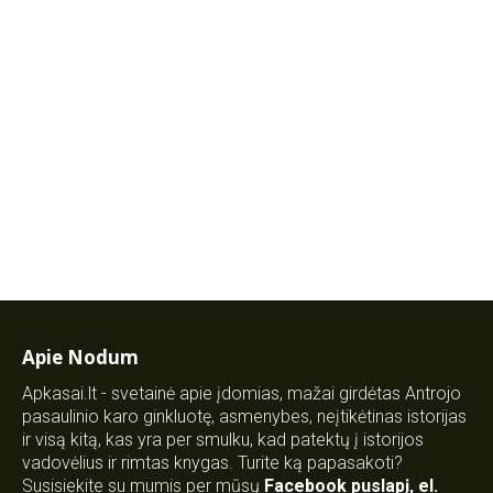
Apie Nodum
Apkasai.lt - svetainė apie įdomias, mažai girdėtas Antrojo
pasaulinio karo ginkluotę, asmenybes, neįtikėtinas istorijas
ir visą kitą, kas yra per smulku, kad patektų į istorijos
vadovėlius ir rimtas knygas. Turite ką papasakoti?
Susisiekite su mumis per mūsų
Facebook puslapį
,
el.