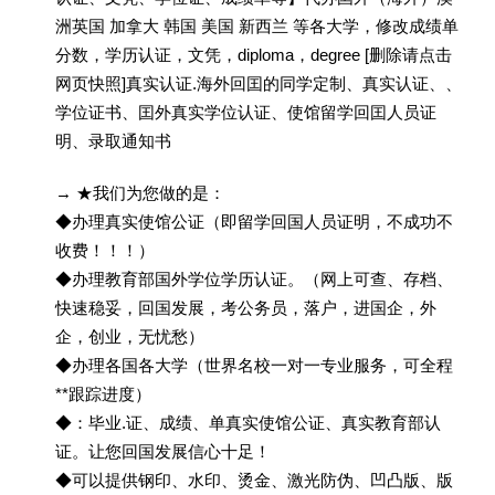
洲英国 加拿大 韩国 美国 新西兰 等各大学，修改成绩单
分数，学历认证，文凭，diploma，degree [删除请点击
网页快照]真实认证.海外回囯的同学定制、真实认证、、
学位证书、囯外真实学位认证、使馆留学回囯人员证
明、录取通知书
→ ★我们为您做的是：
◆办理真实使馆公证（即留学回国人员证明，不成功不
收费！！！）
◆办理教育部国外学位学历认证。（网上可查、存档、
快速稳妥，回国发展，考公务员，落户，进国企，外
企，创业，无忧愁）
◆办理各国各大学（世界名校一对一专业服务，可全程
**跟踪进度）
◆：毕业.证、成绩、单真实使馆公证、真实教育部认
证。让您回国发展信心十足！
◆可以提供钢印、水印、烫金、激光防伪、凹凸版、版