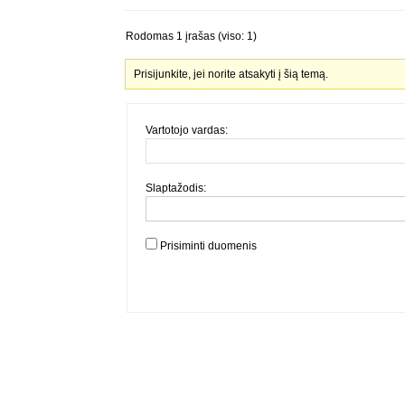
Rodomas 1 įrašas (viso: 1)
Prisijunkite, jei norite atsakyti į šią temą.
Vartotojo vardas:
Slaptažodis:
Prisiminti duomenis