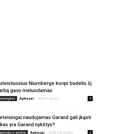
uteistuosius Niurnberge koręs budelis šį
arbą gavo meluodamas
Apkasai
-
2020 9 sausio
smenybės
0
eteisingai naudojamas Garand gali įkąsti
 kas yra Garand nykštys?
Apkasai
-
2019 6 gruodžio
echnika ir ginklai
0