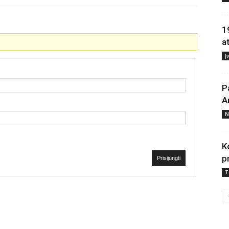
1
a
Į
P
A
N
K
p
Prisijungti
T