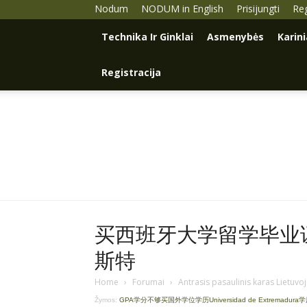
Nodum
NODUM in English
Prisijungti
Reg
Technika Ir Ginklai
Asmenybės
Karin
Registracija
买西班牙大学留学毕业证学
斯特
Home
›
Forumai
›
Antrasis pasaulinis karas Lietuvo
Žymos:
GPA学分不够买国外学位学历Universidad de Extremadura