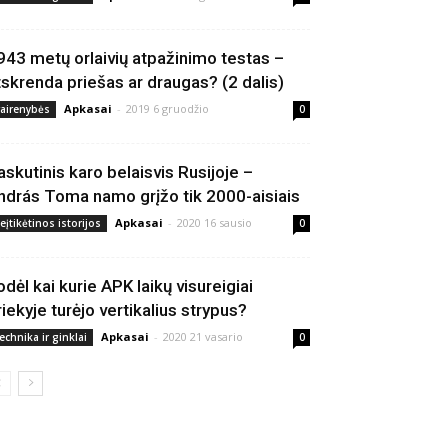
943 metų orlaivių atpažinimo testas –
tskrenda priešas ar draugas? (2 dalis)
Apkasai
-
2019 6 gruodžio
vairenybės
0
askutinis karo belaisvis Rusijoje –
ndrás Toma namo grįžo tik 2000-aisiais
Apkasai
-
2020 16 sausio
eįtikėtinos istorijos
0
odėl kai kurie APK laikų visureigiai
riekyje turėjo vertikalius strypus?
Apkasai
-
2020 21 vasario
echnika ir ginklai
0