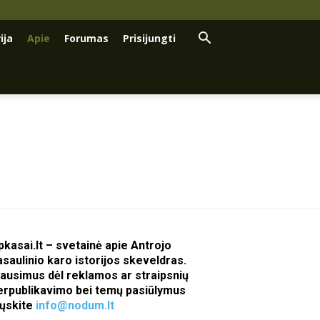
ija
Apie
Forumas
Prisijungti
pkasai.lt – svetainė apie Antrojo
asaulinio karo istorijos skeveldras.
lausimus dėl reklamos ar straipsnių
erpublikavimo bei temų pasiūlymus
iųskite
info@nodum.lt