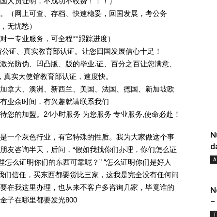
回国人员证明，不成功不收费！！！）
。（网上可查、存档、快速稳妥，回国发展，考公务
业，无忧愁）
一对一专业服务，可全程**跟踪进度）
馆公证、真实教育部认证。让您回国发展信心十足！
激光防伪、凹凸版、版的毕业.证、百分之百让您满意、
单，真实大使馆教育部认证，速度快。
加拿大、澳洲、新西兰、美国、法国、德国、新加坡欧
有业余时间，有兴趣就请联系我们
您的加盟。24小时服务 为您服务 专业服务,使命必赴！
N
是一个灰色行业，有它特殊的性质。我为大家做这个事
d
朋友咨询半天，后问，“假如我找你们办理，你们怎么证
A
理怎么证明你们的东西可靠呢？” “怎么证明你们是好人
对我们信任，买东西都要货比三家，这我是完全没有任何问
要在我这里办理，也从来不客户多咨询几家，毕竟谁的
N
金子在哪里都要发光800
–
T