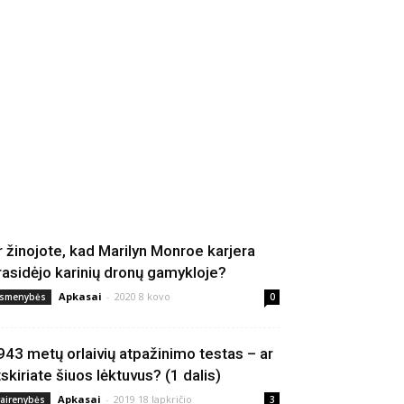
r žinojote, kad Marilyn Monroe karjera
rasidėjo karinių dronų gamykloje?
Apkasai
-
2020 8 kovo
smenybės
0
943 metų orlaivių atpažinimo testas – ar
tskiriate šiuos lėktuvus? (1 dalis)
Apkasai
-
2019 18 lapkričio
vairenybės
3