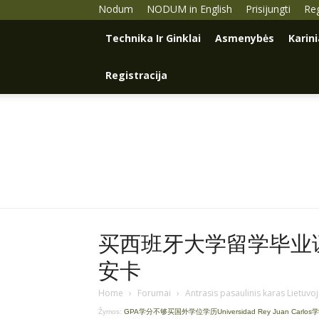
Nodum
NODUM in English
Prisijungti
Reg
Technika Ir Ginklai
Asmenybės
Karin
Registracija
买西班牙大学留学毕业证学
安卡
Home
›
Forumai
›
Antrasis pasaulinis karas Lietuvo
Žymos:
GPA学分不够买国外学位学历Universidad Rey Juan Carlos