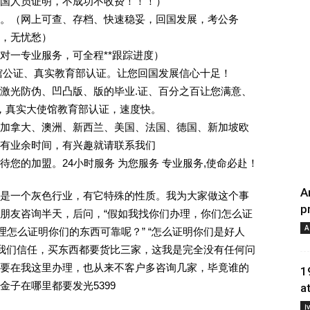
回国人员证明，不成功不收费！！！）
。（网上可查、存档、快速稳妥，回国发展，考公务
业，无忧愁）
一对一专业服务，可全程**跟踪进度）
馆公证、真实教育部认证。让您回国发展信心十足！
激光防伪、凹凸版、版的毕业.证、百分之百让您满意、
单，真实大使馆教育部认证，速度快。
加拿大、澳洲、新西兰、美国、法国、德国、新加坡欧
有业余时间，有兴趣就请联系我们
您的加盟。24小时服务 为您服务 专业服务,使命必赴！
A
是一个灰色行业，有它特殊的性质。我为大家做这个事
p
朋友咨询半天，后问，“假如我找你们办理，你们怎么证
A
理怎么证明你们的东西可靠呢？” “怎么证明你们是好人
对我们信任，买东西都要货比三家，这我是完全没有任何问
要在我这里办理，也从来不客户多咨询几家，毕竟谁的
1
子在哪里都要发光5399
a
Į