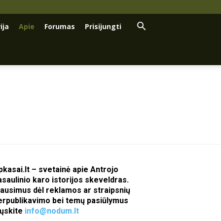
ija
Apie
Forumas
Prisijungti
pkasai.lt – svetainė apie Antrojo
asaulinio karo istorijos skeveldras.
lausimus dėl reklamos ar straipsnių
erpublikavimo bei temų pasiūlymus
iųskite
info@nodum.lt