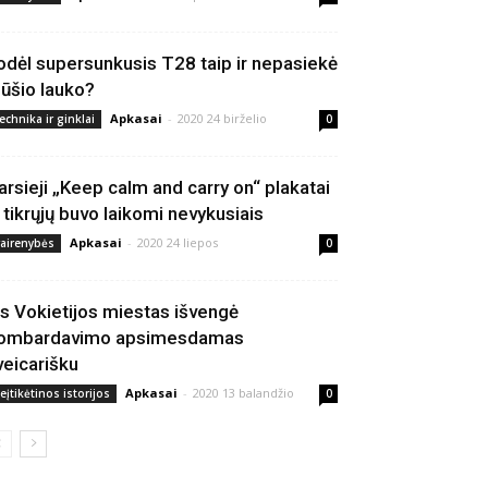
odėl supersunkusis T28 taip ir nepasiekė
ūšio lauko?
Apkasai
-
2020 24 birželio
echnika ir ginklai
0
arsieji „Keep calm and carry on“ plakatai
š tikrųjų buvo laikomi nevykusiais
Apkasai
-
2020 24 liepos
vairenybės
0
is Vokietijos miestas išvengė
ombardavimo apsimesdamas
veicarišku
Apkasai
-
2020 13 balandžio
eįtikėtinos istorijos
0