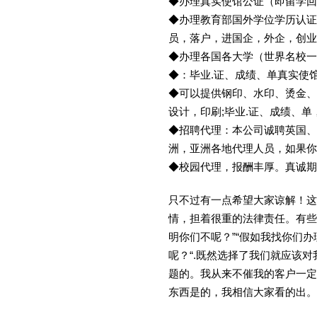
◆办理真实使馆公证（即留学
◆办理教育部国外学位学历认证
员，落户，进国企，外企，创
◆办理各国各大学（世界名校
◆：毕业.证、成绩、单真实使
◆可以提供钢印、水印、烫金、
设计，印刷;毕业.证、成绩、
◆招聘代理：本公司诚聘英国、
洲，亚洲各地代理人员，如果你
◆校园代理，报酬丰厚。真诚期待
只不过有一点希望大家谅解！这
情，担着很重的法律责任。有些
明你们不呢？”“假如我找你们办
呢？“.既然选择了我们就应该
题的。我从来不催我的客户一定
东西是的，我相信大家看的出。金