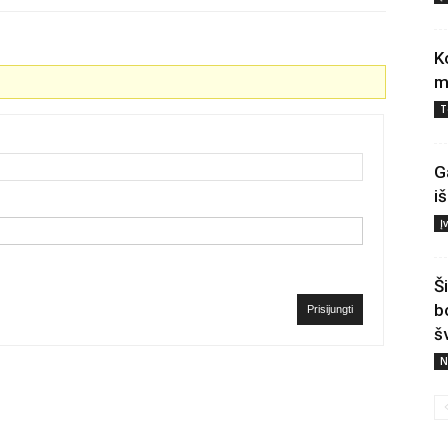
K
m
T
G
i
Į
Š
b
Prisijungti
š
N