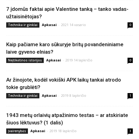
7 įdomūs faktai apie Valentine tanką – tanko vadas-
užtaisinėtojas?
Apkasai
-
2021 14 vasario
Technika ir ginklai
0
Kaip pačiame karo sūkuryje britų povandeniniame
laive gyveno elnias?
Apkasai
-
2019 14 lapkričio
Neįtikėtinos istorijos
0
Ar žinojote, kodėl vokiški APK laikų tankai atrodo
tokie grublėti?
Apkasai
-
2019 8 lapkričio
Technika ir ginklai
1
1943 metų orlaivių atpažinimo testas – ar atskiriate
šiuos lėktuvus? (1 dalis)
Apkasai
-
2019 18 lapkričio
Įvairenybės
3