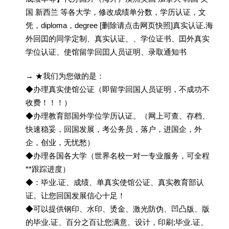
国 新西兰 等各大学，修改成绩单分数，学历认证，文
凭，diploma，degree [删除请点击网页快照]真实认证.海
外回囯的同学定制、真实认证、、学位证书、囯外真实
学位认证、使馆留学回囯人员证明、录取通知书
→ ★我们为您做的是：
◆办理真实使馆公证（即留学回国人员证明，不成功不
收费！！！）
◆办理教育部国外学位学历认证。（网上可查、存档、
快速稳妥，回国发展，考公务员，落户，进国企，外
企，创业，无忧愁）
◆办理各国各大学（世界名校一对一专业服务，可全程
**跟踪进度）
◆：毕业.证、成绩、单真实使馆公证、真实教育部认
证。让您回国发展信心十足！
◆可以提供钢印、水印、烫金、激光防伪、凹凸版、版
的毕业.证、百分之百让您满意、设计，印刷;毕业.证、