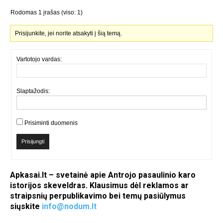
Rodomas 1 įrašas (viso: 1)
Prisijunkite, jei norite atsakyti į šią temą.
Vartotojo vardas:
Slaptažodis:
Prisiminti duomenis
Prisijungti
Apkasai.lt – svetainė apie Antrojo pasaulinio karo
istorijos skeveldras. Klausimus dėl reklamos ar
straipsnių perpublikavimo bei temų pasiūlymus
siųskite
info@nodum.lt