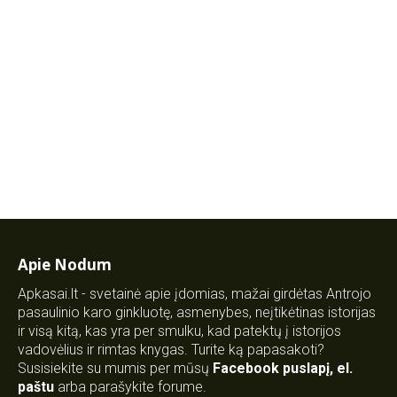
Apie Nodum
Apkasai.lt - svetainė apie įdomias, mažai girdėtas Antrojo
pasaulinio karo ginkluotę, asmenybes, neįtikėtinas istorijas
ir visą kitą, kas yra per smulku, kad patektų į istorijos
vadovėlius ir rimtas knygas. Turite ką papasakoti?
Susisiekite su mumis per mūsų
Facebook puslapį
,
el.
paštu
arba parašykite forume.