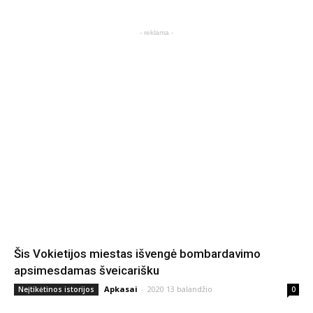
- reklama -
Šis Vokietijos miestas išvengė bombardavimo
apsimesdamas šveicarišku
Apkasai
-
2020 13 balandžio
Neįtikėtinos istorijos
0