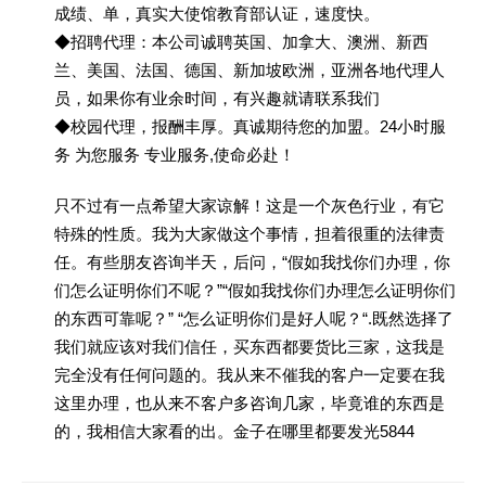
成绩、单，真实大使馆教育部认证，速度快。
◆招聘代理：本公司诚聘英国、加拿大、澳洲、新西
兰、美国、法国、德国、新加坡欧洲，亚洲各地代理人
员，如果你有业余时间，有兴趣就请联系我们
◆校园代理，报酬丰厚。真诚期待您的加盟。24小时服
务 为您服务 专业服务,使命必赴！
只不过有一点希望大家谅解！这是一个灰色行业，有它
特殊的性质。我为大家做这个事情，担着很重的法律责
任。有些朋友咨询半天，后问，“假如我找你们办理，你
们怎么证明你们不呢？”“假如我找你们办理怎么证明你们
的东西可靠呢？” “怎么证明你们是好人呢？“.既然选择了
我们就应该对我们信任，买东西都要货比三家，这我是
完全没有任何问题的。我从来不催我的客户一定要在我
这里办理，也从来不客户多咨询几家，毕竟谁的东西是
的，我相信大家看的出。金子在哪里都要发光5844