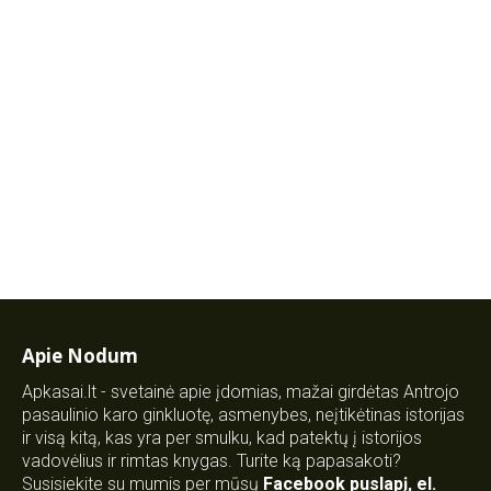
Apie Nodum
Apkasai.lt - svetainė apie įdomias, mažai girdėtas Antrojo
pasaulinio karo ginkluotę, asmenybes, neįtikėtinas istorijas
ir visą kitą, kas yra per smulku, kad patektų į istorijos
vadovėlius ir rimtas knygas. Turite ką papasakoti?
Susisiekite su mumis per mūsų
Facebook puslapį
,
el.