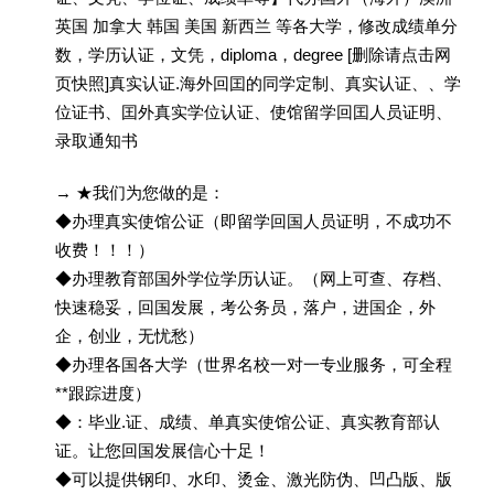
英国 加拿大 韩国 美国 新西兰 等各大学，修改成绩单分
数，学历认证，文凭，diploma，degree [删除请点击网
页快照]真实认证.海外回囯的同学定制、真实认证、、学
位证书、囯外真实学位认证、使馆留学回囯人员证明、
录取通知书
→ ★我们为您做的是：
◆办理真实使馆公证（即留学回国人员证明，不成功不
收费！！！）
◆办理教育部国外学位学历认证。（网上可查、存档、
快速稳妥，回国发展，考公务员，落户，进国企，外
企，创业，无忧愁）
◆办理各国各大学（世界名校一对一专业服务，可全程
**跟踪进度）
◆：毕业.证、成绩、单真实使馆公证、真实教育部认
证。让您回国发展信心十足！
◆可以提供钢印、水印、烫金、激光防伪、凹凸版、版