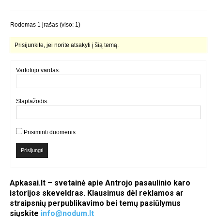
Rodomas 1 įrašas (viso: 1)
Prisijunkite, jei norite atsakyti į šią temą.
Vartotojo vardas:
Slaptažodis:
Prisiminti duomenis
Prisijungti
Apkasai.lt – svetainė apie Antrojo pasaulinio karo
istorijos skeveldras. Klausimus dėl reklamos ar
straipsnių perpublikavimo bei temų pasiūlymus
siųskite
info@nodum.lt