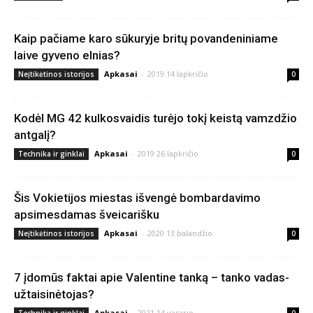
Kaip pačiame karo sūkuryje britų povandeniniame
laive gyveno elnias?
Apkasai
-
2019 14 lapkričio
Neįtikėtinos istorijos
0
Kodėl MG 42 kulkosvaidis turėjo tokį keistą vamzdžio
antgalį?
Apkasai
-
2019 26 lapkričio
Technika ir ginklai
0
Šis Vokietijos miestas išvengė bombardavimo
apsimesdamas šveicarišku
Apkasai
-
2020 13 balandžio
Neįtikėtinos istorijos
0
7 įdomūs faktai apie Valentine tanką – tanko vadas-
užtaisinėtojas?
Apkasai
-
2021 14 vasario