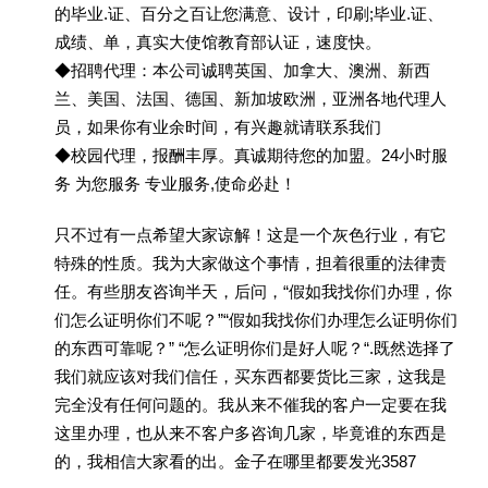
的毕业.证、百分之百让您满意、设计，印刷;毕业.证、
成绩、单，真实大使馆教育部认证，速度快。
◆招聘代理：本公司诚聘英国、加拿大、澳洲、新西
兰、美国、法国、德国、新加坡欧洲，亚洲各地代理人
员，如果你有业余时间，有兴趣就请联系我们
◆校园代理，报酬丰厚。真诚期待您的加盟。24小时服
务 为您服务 专业服务,使命必赴！
只不过有一点希望大家谅解！这是一个灰色行业，有它
特殊的性质。我为大家做这个事情，担着很重的法律责
任。有些朋友咨询半天，后问，“假如我找你们办理，你
们怎么证明你们不呢？”“假如我找你们办理怎么证明你们
的东西可靠呢？” “怎么证明你们是好人呢？“.既然选择了
我们就应该对我们信任，买东西都要货比三家，这我是
完全没有任何问题的。我从来不催我的客户一定要在我
这里办理，也从来不客户多咨询几家，毕竟谁的东西是
的，我相信大家看的出。金子在哪里都要发光3587