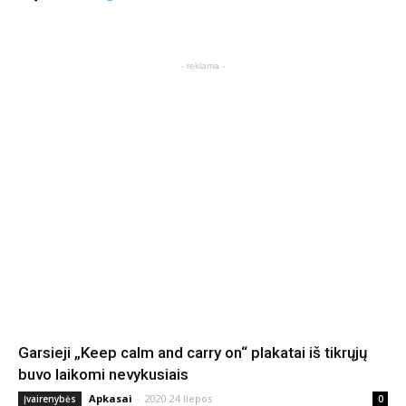
- reklama -
Garsieji „Keep calm and carry on“ plakatai iš tikrųjų
buvo laikomi nevykusiais
Apkasai
-
2020 24 liepos
Įvairenybės
0