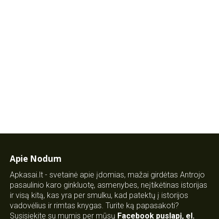
Apie Nodum
Apkasai.lt - svetainė apie įdomias, mažai girdėtas Antrojo
pasaulinio karo ginkluotę, asmenybes, neįtikėtinas istorijas
ir visą kitą, kas yra per smulku, kad patektų į istorijos
vadovėlius ir rimtas knygas. Turite ką papasakoti?
Susisiekite su mumis per mūsų
Facebook puslapį
,
el.