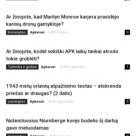
Ar žinojote, kad Marilyn Monroe karjera prasidėjo
karinių dronų gamykloje?
Apkasai
-
2020 8 kovo
Asmenybės
0
Ar žinojote, kodėl vokiški APK laikų tankai atrodo
tokie grublėti?
Apkasai
-
2019 8 lapkričio
Technika ir ginklai
1
1943 metų orlaivių atpažinimo testas – atskrenda
priešas ar draugas? (2 dalis)
Apkasai
-
2019 6 gruodžio
Įvairenybės
0
Nuteistuosius Niurnberge koręs budelis šį darbą
gavo meluodamas
Apkasai
-
2020 9 sausio