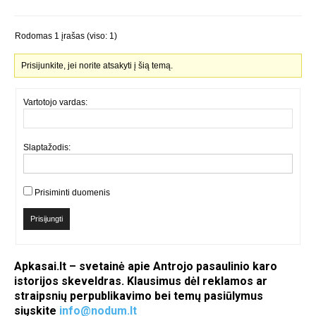
Rodomas 1 įrašas (viso: 1)
Prisijunkite, jei norite atsakyti į šią temą.
Vartotojo vardas:
Slaptažodis:
Prisiminti duomenis
Prisijungti
Apkasai.lt – svetainė apie Antrojo pasaulinio karo
istorijos skeveldras. Klausimus dėl reklamos ar
straipsnių perpublikavimo bei temų pasiūlymus
siųskite
info@nodum.lt