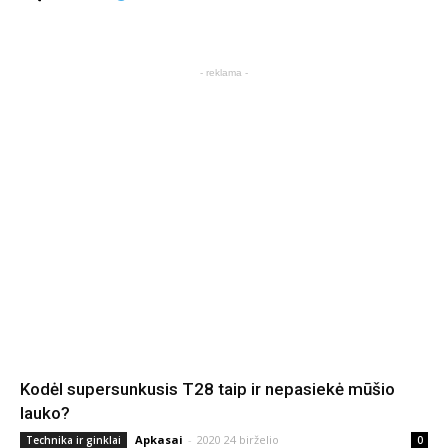
- reklama -
Kodėl supersunkusis T28 taip ir nepasiekė mūšio
lauko?
Apkasai
-
2020 24 birželio
Technika ir ginklai
0