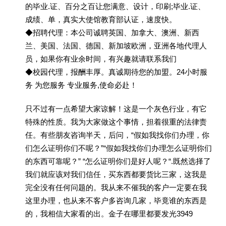
的毕业.证、百分之百让您满意、设计，印刷;毕业.证、
成绩、单，真实大使馆教育部认证，速度快。
◆招聘代理：本公司诚聘英国、加拿大、澳洲、新西
兰、美国、法国、德国、新加坡欧洲，亚洲各地代理人
员，如果你有业余时间，有兴趣就请联系我们
◆校园代理，报酬丰厚。真诚期待您的加盟。24小时服
务 为您服务 专业服务,使命必赴！
只不过有一点希望大家谅解！这是一个灰色行业，有它
特殊的性质。我为大家做这个事情，担着很重的法律责
任。有些朋友咨询半天，后问，“假如我找你们办理，你
们怎么证明你们不呢？”“假如我找你们办理怎么证明你们
的东西可靠呢？” “怎么证明你们是好人呢？“.既然选择了
我们就应该对我们信任，买东西都要货比三家，这我是
完全没有任何问题的。我从来不催我的客户一定要在我
这里办理，也从来不客户多咨询几家，毕竟谁的东西是
的，我相信大家看的出。金子在哪里都要发光3949