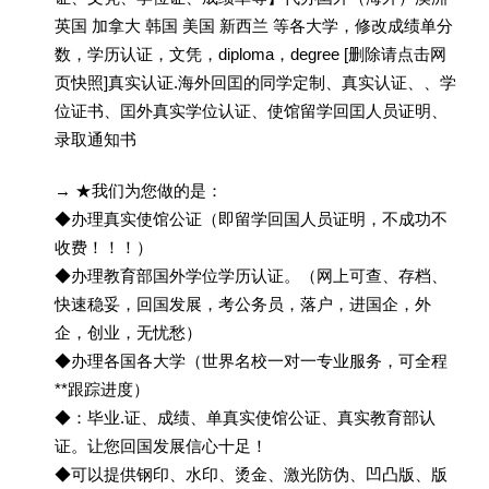
英国 加拿大 韩国 美国 新西兰 等各大学，修改成绩单分
数，学历认证，文凭，diploma，degree [删除请点击网
页快照]真实认证.海外回囯的同学定制、真实认证、、学
位证书、囯外真实学位认证、使馆留学回囯人员证明、
录取通知书
→ ★我们为您做的是：
◆办理真实使馆公证（即留学回国人员证明，不成功不
收费！！！）
◆办理教育部国外学位学历认证。（网上可查、存档、
快速稳妥，回国发展，考公务员，落户，进国企，外
企，创业，无忧愁）
◆办理各国各大学（世界名校一对一专业服务，可全程
**跟踪进度）
◆：毕业.证、成绩、单真实使馆公证、真实教育部认
证。让您回国发展信心十足！
◆可以提供钢印、水印、烫金、激光防伪、凹凸版、版