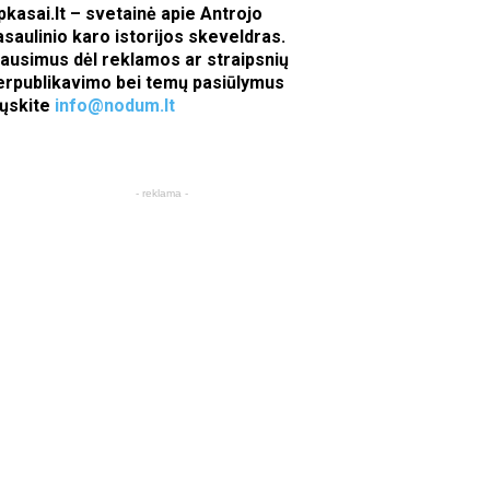
pkasai.lt – svetainė apie Antrojo
asaulinio karo istorijos skeveldras.
lausimus dėl reklamos ar straipsnių
erpublikavimo bei temų pasiūlymus
iųskite
info@nodum.lt
- reklama -