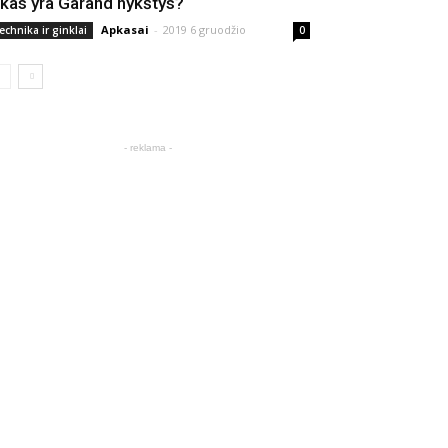
 kas yra Garand nykštys?
Apkasai
-
2019 6 gruodžio
echnika ir ginklai
0
- reklama -