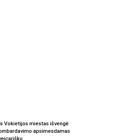
is Vokietijos miestas išvengė
ombardavimo apsimesdamas
veicarišku