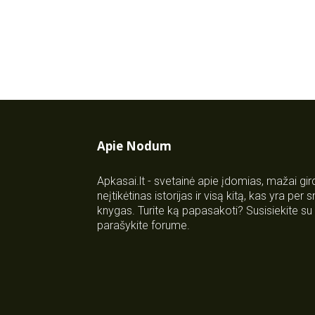
Apie Nodum
Apkasai.lt - svetainė apie įdomias, mažai gi
neįtikėtinas istorijas ir visą kitą, kas yra per
knygas. Turite ką papasakoti? Susisiekite 
parašykite forume.