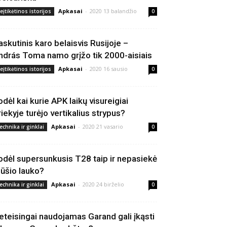
Apkasai
-
2020 13 balandžio
eįtikėtinos istorijos
0
askutinis karo belaisvis Rusijoje –
ndrás Toma namo grįžo tik 2000-aisiais
Apkasai
-
2020 16 sausio
eįtikėtinos istorijos
0
odėl kai kurie APK laikų visureigiai
riekyje turėjo vertikalius strypus?
Apkasai
-
2020 21 vasario
echnika ir ginklai
0
odėl supersunkusis T28 taip ir nepasiekė
ūšio lauko?
Apkasai
-
2020 24 birželio
echnika ir ginklai
0
eteisingai naudojamas Garand gali įkąsti