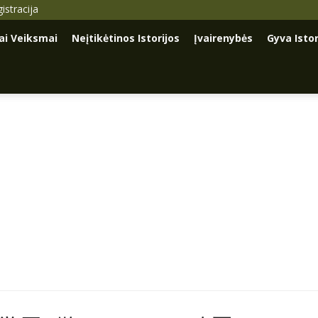
istracija
iai Veiksmai
Neįtikėtinos Istorijos
Įvairenybės
Gyva Istor