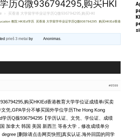
Q微936794295,购买HKI
A
p
Apkasai.lt
je
›
买香港 大学留学毕业证学历Q微936794295,购买HKI
K
ucation 教院 HKIEd学历
,
买香港 大学留学毕业证学历Q微936794295
,
购买HKIEd香港
p
s
ated
prieš 3 metai
by
Anonimas
.
#9599
6794295,购买HKIEd香港教育大学学位证成绩单/买卖
,GPA学分不够买国外学位学历The Hong Kong
n 教院 HKIEd学历Q薇936794295【学历认证、文凭、学位证、成绩
 加拿大 韩国 美国 新西兰 等各大学，修改成绩单分
，degree [删除请点击网页快照]真实认证.海外回囯的同学