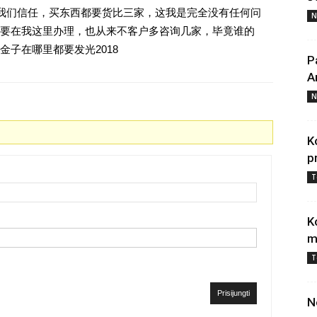
对我们信任，买东西都要货比三家，这我是完全没有任何问
N
要在我这里办理，也从来不客户多咨询几家，毕竟谁的
子在哪里都要发光2018
P
A
N
K
p
T
K
m
T
Prisijungti
N