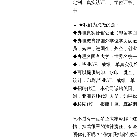
定制、真实认证、、学位证书、
书
→ ★我们为您做的是：
◆办理真实使馆公证（即留学
◆办理教育部国外学位学历认证
员，落户，进国企，外企，创
◆办理各国各大学（世界名校
◆：毕业.证、成绩、单真实使
◆可以提供钢印、水印、烫金、
设计，印刷;毕业.证、成绩、
◆招聘代理：本公司诚聘英国、
洲，亚洲各地代理人员，如果你
◆校园代理，报酬丰厚。真诚期待
只不过有一点希望大家谅解！这
情，担着很重的法律责任。有些
明你们不呢？”“假如我找你们办