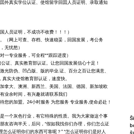
囯外真实学位认证、使馆留学回囯人员证明、录取通知
回国人员证明，不成功不收费！！！）
。（网上可查、存档、快速稳妥，回国发展，考公务
业，无忧愁）
一对一专业服务，可全程**跟踪进度）
馆公证、真实教育部认证。让您回国发展信心十足！
激光防伪、凹凸版、版的毕业.证、百分之百让您满意、
单，真实大使馆教育部认证，速度快。
加拿大、澳洲、新西兰、美国、法国、德国、新加坡欧
有业余时间，有兴趣就请联系我们
您的加盟。24小时服务 为您服务 专业服务,使命必赴！
是一个灰色行业，有它特殊的性质。我为大家做这个事
Š
朋友咨询半天，后问，“假如我找你们办理，你们怎么证
b
理怎么证明你们的东西可靠呢？” “怎么证明你们是好人
š