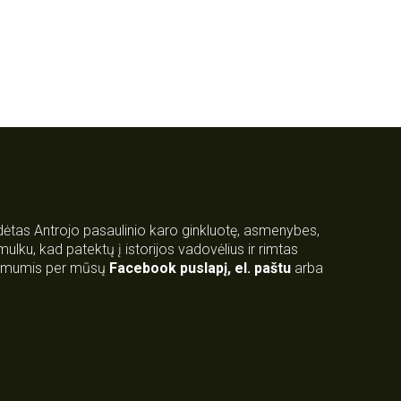
rdėtas Antrojo pasaulinio karo ginkluotę, asmenybes,
 smulku, kad patektų į istorijos vadovėlius ir rimtas
su mumis per mūsų
Facebook puslapį
,
el. paštu
arba