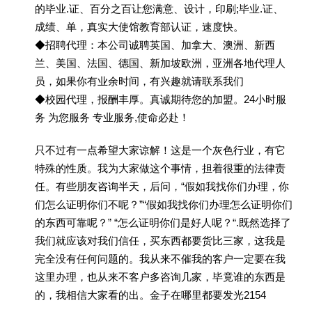
的毕业.证、百分之百让您满意、设计，印刷;毕业.证、
成绩、单，真实大使馆教育部认证，速度快。
◆招聘代理：本公司诚聘英国、加拿大、澳洲、新西
兰、美国、法国、德国、新加坡欧洲，亚洲各地代理人
员，如果你有业余时间，有兴趣就请联系我们
◆校园代理，报酬丰厚。真诚期待您的加盟。24小时服
务 为您服务 专业服务,使命必赴！
只不过有一点希望大家谅解！这是一个灰色行业，有它
特殊的性质。我为大家做这个事情，担着很重的法律责
任。有些朋友咨询半天，后问，“假如我找你们办理，你
们怎么证明你们不呢？”“假如我找你们办理怎么证明你们
的东西可靠呢？” “怎么证明你们是好人呢？“.既然选择了
我们就应该对我们信任，买东西都要货比三家，这我是
完全没有任何问题的。我从来不催我的客户一定要在我
这里办理，也从来不客户多咨询几家，毕竟谁的东西是
的，我相信大家看的出。金子在哪里都要发光2154