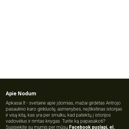
Apie Nodum
Apkasai.lt - svetainė apie įdomias, mažai girdėtas Antrojo
pasaulinio karo ginkluotę, asmenybes, neįtikėtinas istorijas
ir visą kitą, kas yra per smulku, kad patektų į istorijos
vadovėlius ir rimtas knygas. Turite ką papasakoti?
Susisiekite su mumis per mūsų
Facebook puslapį
,
el.