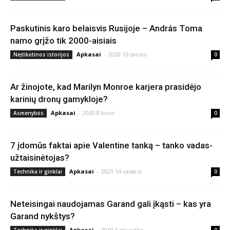
Paskutinis karo belaisvis Rusijoje – András Toma
namo grįžo tik 2000-aisiais
Apkasai
-
2020 16 sausio
Neįtikėtinos istorijos
0
Ar žinojote, kad Marilyn Monroe karjera prasidėjo
karinių dronų gamykloje?
Apkasai
-
2020 8 kovo
Asmenybės
0
7 įdomūs faktai apie Valentine tanką – tanko vadas-
užtaisinėtojas?
Apkasai
-
2021 14 vasario
Technika ir ginklai
0
Neteisingai naudojamas Garand gali įkąsti – kas yra
Garand nykštys?
Apkasai
-
2019 6 gruodžio