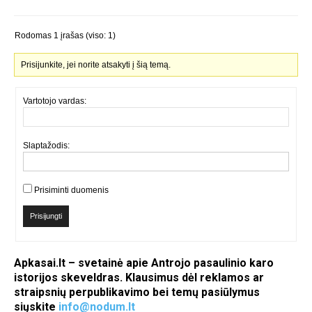
Rodomas 1 įrašas (viso: 1)
Prisijunkite, jei norite atsakyti į šią temą.
Vartotojo vardas:
Slaptažodis:
Prisiminti duomenis
Prisijungti
Apkasai.lt – svetainė apie Antrojo pasaulinio karo
istorijos skeveldras. Klausimus dėl reklamos ar
straipsnių perpublikavimo bei temų pasiūlymus
siųskite
info@nodum.lt