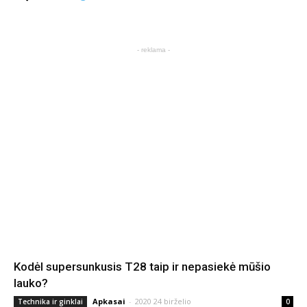
- reklama -
Kodėl supersunkusis T28 taip ir nepasiekė mūšio
lauko?
Apkasai
-
2020 24 birželio
Technika ir ginklai
0