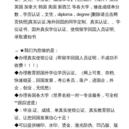
英国 加拿大 韩国 美国 新西兰 等各大学，修改成绩单分
数，学历认证，文凭，diploma，degree [删除请点击网
页快照]真实认证.海外回囯的同学定制、真实认证、、学
位证书、囯外真实学位认证、使馆留学回囯人员证明、
录取通知书
→ ★我们为您做的是：
◆办理真实使馆公证（即留学回国人员证明，不成功不
收费！！！）
◆办理教育部国外学位学历认证。（网上可查、存档、
快速稳妥，回国发展，考公务员，落户，进国企，外
企，创业，无忧愁）
◆办理各国各大学（世界名校一对一专业服务，可全程
**跟踪进度）
◆：毕业.证、成绩、单真实使馆公证、真实教育部认
证。让您回国发展信心十足！
◆可以提供钢印、水印、烫金、激光防伪、凹凸版、版