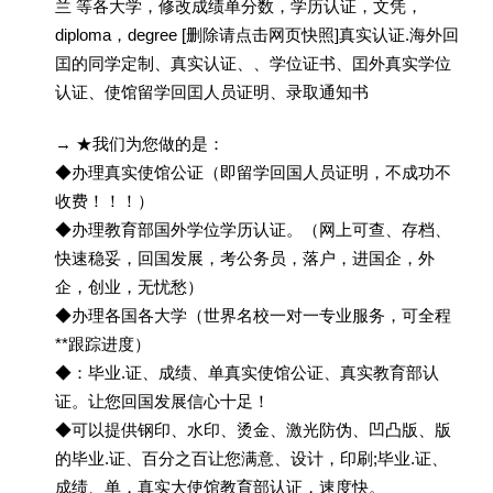
兰 等各大学，修改成绩单分数，学历认证，文凭，
diploma，degree [删除请点击网页快照]真实认证.海外回
囯的同学定制、真实认证、、学位证书、囯外真实学位
认证、使馆留学回囯人员证明、录取通知书
→ ★我们为您做的是：
◆办理真实使馆公证（即留学回国人员证明，不成功不
收费！！！）
◆办理教育部国外学位学历认证。（网上可查、存档、
快速稳妥，回国发展，考公务员，落户，进国企，外
企，创业，无忧愁）
◆办理各国各大学（世界名校一对一专业服务，可全程
**跟踪进度）
◆：毕业.证、成绩、单真实使馆公证、真实教育部认
证。让您回国发展信心十足！
◆可以提供钢印、水印、烫金、激光防伪、凹凸版、版
的毕业.证、百分之百让您满意、设计，印刷;毕业.证、
成绩、单，真实大使馆教育部认证，速度快。