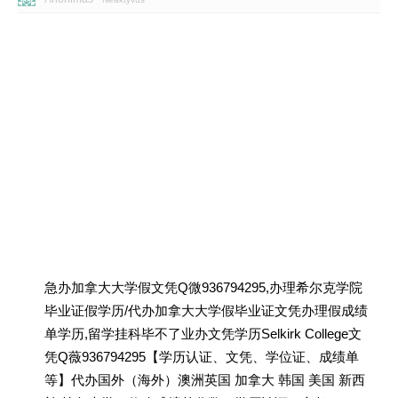
急办加拿大大学假文凭Q微936794295,办理希尔克学院
毕业证假学历/代办加拿大大学假毕业证文凭办理假成绩
单学历,留学挂科毕不了业办文凭学历Selkirk College文
凭Q薇936794295【学历认证、文凭、学位证、成绩单
等】代办国外（海外）澳洲英国 加拿大 韩国 美国 新西