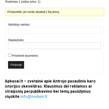
Rodomas 1 įrašas (viso: 1)
Prisijunkite, jei norite atsakyti į šią temą.
Vartotojo vardas:
Slaptažodis:
Prisiminti duomenis
Prisijungti
Apkasai.lt – svetainė apie Antrojo pasaulinio karo
istorijos skeveldras. Klausimus dėl reklamos ar
straipsnių perpublikavimo bei temų pasiūlymus
siųskite
info@nodum.lt