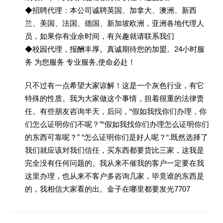
◆招聘代理：本公司诚聘英国、加拿大、澳洲、新西
兰、美国、法国、德国、新加坡欧洲，亚洲各地代理人
员，如果你有业余时间，有兴趣就请联系我们
◆校园代理，报酬丰厚。真诚期待您的加盟。24小时服
务 为您服务 专业服务,使命必赴！
只不过有一点希望大家谅解！这是一个灰色行业，有它
特殊的性质。我为大家做这个事情，担着很重的法律责
任。有些朋友咨询半天，后问，“假如我找你们办理，你
们怎么证明你们不呢？”“假如我找你们办理怎么证明你们
的东西可靠呢？” “怎么证明你们是好人呢？“.既然选择了
我们就应该对我们信任，买东西都要货比三家，这我是
完全没有任何问题的。我从来不催我的客户一定要在我
这里办理，也从来不客户多咨询几家，毕竟谁的东西是
的，我相信大家看的出。金子在哪里都要发光7707