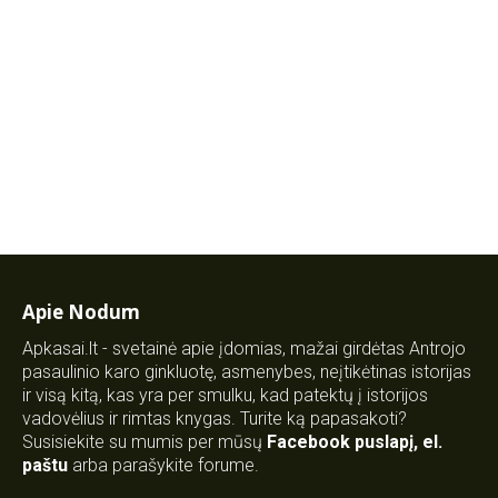
Apie Nodum
Apkasai.lt - svetainė apie įdomias, mažai girdėtas Antrojo
pasaulinio karo ginkluotę, asmenybes, neįtikėtinas istorijas
ir visą kitą, kas yra per smulku, kad patektų į istorijos
vadovėlius ir rimtas knygas. Turite ką papasakoti?
Susisiekite su mumis per mūsų
Facebook puslapį
,
el.
paštu
arba parašykite forume.