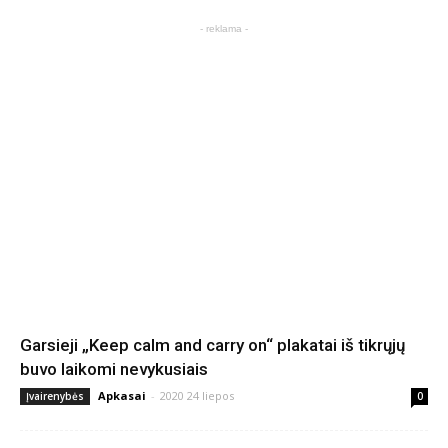
- reklama -
Garsieji „Keep calm and carry on“ plakatai iš tikrųjų
buvo laikomi nevykusiais
Apkasai
-
2020 24 liepos
Įvairenybės
0