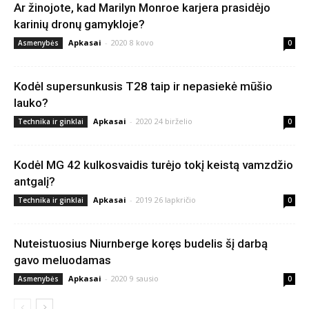
Ar žinojote, kad Marilyn Monroe karjera prasidėjo
karinių dronų gamykloje?
Apkasai
-
2020 8 kovo
Asmenybės
0
Kodėl supersunkusis T28 taip ir nepasiekė mūšio
lauko?
Apkasai
-
2020 24 birželio
Technika ir ginklai
0
Kodėl MG 42 kulkosvaidis turėjo tokį keistą vamzdžio
antgalį?
Apkasai
-
2019 26 lapkričio
Technika ir ginklai
0
Nuteistuosius Niurnberge koręs budelis šį darbą
gavo meluodamas
Apkasai
-
2020 9 sausio
Asmenybės
0