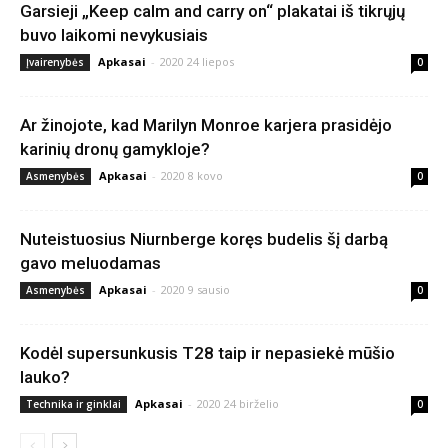
Garsieji „Keep calm and carry on“ plakatai iš tikrųjų
buvo laikomi nevykusiais
Apkasai
-
2020 24 liepos
Įvairenybės
0
Ar žinojote, kad Marilyn Monroe karjera prasidėjo
karinių dronų gamykloje?
Apkasai
-
2020 8 kovo
Asmenybės
0
Nuteistuosius Niurnberge koręs budelis šį darbą
gavo meluodamas
Apkasai
-
2020 9 sausio
Asmenybės
0
Kodėl supersunkusis T28 taip ir nepasiekė mūšio
lauko?
Apkasai
-
2020 24 birželio
Technika ir ginklai
0