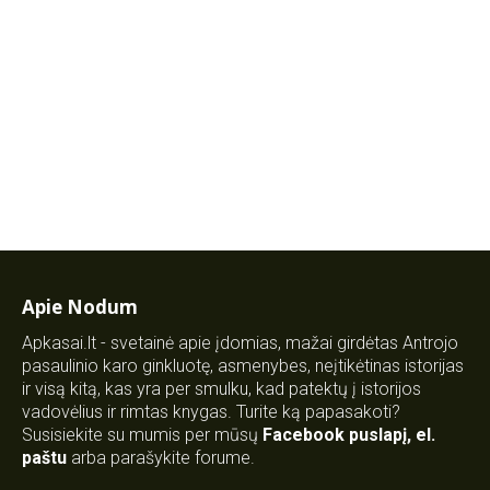
Apie Nodum
Apkasai.lt - svetainė apie įdomias, mažai girdėtas Antrojo
pasaulinio karo ginkluotę, asmenybes, neįtikėtinas istorijas
ir visą kitą, kas yra per smulku, kad patektų į istorijos
vadovėlius ir rimtas knygas. Turite ką papasakoti?
Susisiekite su mumis per mūsų
Facebook puslapį
,
el.
paštu
arba parašykite forume.