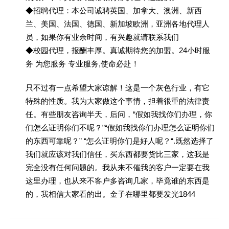
◆招聘代理：本公司诚聘英国、加拿大、澳洲、新西
兰、美国、法国、德国、新加坡欧洲，亚洲各地代理人
员，如果你有业余时间，有兴趣就请联系我们
◆校园代理，报酬丰厚。真诚期待您的加盟。24小时服
务 为您服务 专业服务,使命必赴！
只不过有一点希望大家谅解！这是一个灰色行业，有它
特殊的性质。我为大家做这个事情，担着很重的法律责
任。有些朋友咨询半天，后问，“假如我找你们办理，你
们怎么证明你们不呢？”“假如我找你们办理怎么证明你们
的东西可靠呢？” “怎么证明你们是好人呢？“.既然选择了
我们就应该对我们信任，买东西都要货比三家，这我是
完全没有任何问题的。我从来不催我的客户一定要在我
这里办理，也从来不客户多咨询几家，毕竟谁的东西是
的，我相信大家看的出。金子在哪里都要发光1844