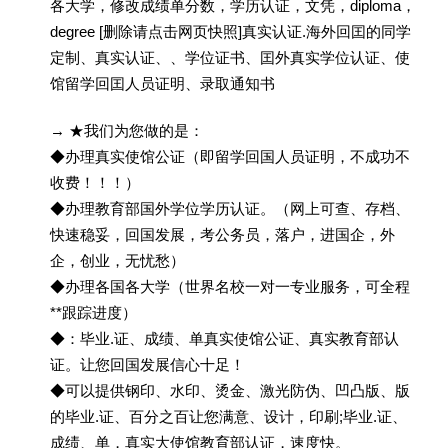
各大学，修改成绩单分数，学历认证，文凭，diploma，
degree [删除请点击网页快照]真实认证.海外回囯的同学
定制、真实认证、、学位证书、囯外真实学位认证、使
馆留学回囯人员证明、录取通知书
→ ★我们为您做的是：
◆办理真实使馆公证（即留学回国人员证明，不成功不
收费！！！）
◆办理教育部国外学位学历认证。（网上可查、存档、
快速稳妥，回国发展，考公务员，落户，进国企，外
企，创业，无忧愁）
◆办理各国各大学（世界名校一对一专业服务，可全程
**跟踪进度）
◆：毕业.证、成绩、单真实使馆公证、真实教育部认
证。让您回国发展信心十足！
◆可以提供钢印、水印、烫金、激光防伪、凹凸版、版
的毕业.证、百分之百让您满意、设计，印刷;毕业.证、
成绩、单，真实大使馆教育部认证，速度快。