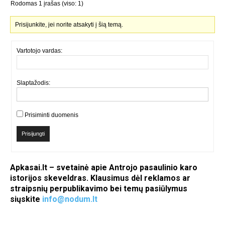
Rodomas 1 įrašas (viso: 1)
Prisijunkite, jei norite atsakyti į šią temą.
Vartotojo vardas:
Slaptažodis:
Prisiminti duomenis
Prisijungti
Apkasai.lt – svetainė apie Antrojo pasaulinio karo
istorijos skeveldras. Klausimus dėl reklamos ar
straipsnių perpublikavimo bei temų pasiūlymus
siųskite
info@nodum.lt