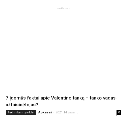
- reklama -
7 įdomūs faktai apie Valentine tanką – tanko vadas-
užtaisinėtojas?
Apkasai
-
2021 14 vasario
Technika ir ginklai
0