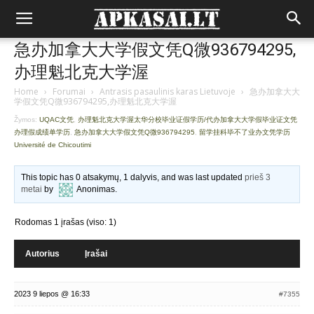
急办加拿大大学假文凭Q微936794295,
办理魁北克大学渥
Home
›
Forumai
›
Antrasis pasaulinis karas Lietuvoje
›
急办加拿大大
学假文凭Q微936794295,办理魁北克大学渥
Žymos:
UQAC文凭
,
办理魁北克大学渥太华分校毕业证假学历/代办加拿大大学假毕业证文凭
办理假成绩单学历
,
急办加拿大大学假文凭Q微936794295
,
留学挂科毕不了业办文凭学历
Université de Chicoutimi
This topic has 0 atsakymų, 1 dalyvis, and was last updated
prieš 3
metai
by
Anonimas
.
Rodomas 1 įrašas (viso: 1)
Autorius
Įrašai
2023 9 liepos @ 16:33
#7355