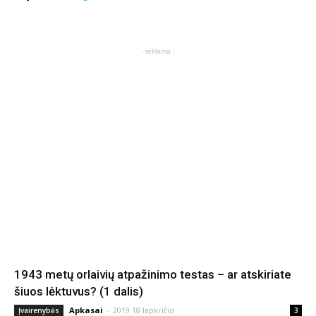
- reklama -
1943 metų orlaivių atpažinimo testas – ar atskiriate
šiuos lėktuvus? (1 dalis)
Apkasai
-
2019 18 lapkričio
Įvairenybės
3