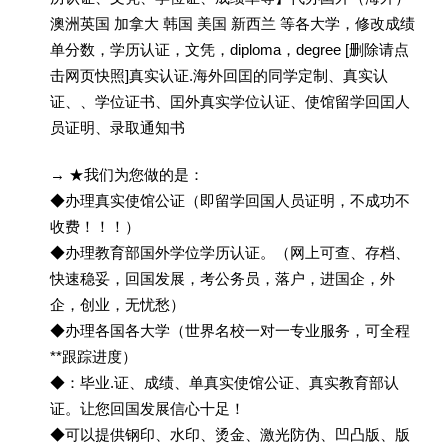
澳洲英国 加拿大 韩国 美国 新西兰 等各大学，修改成绩
单分数，学历认证，文凭，diploma，degree [删除请点
击网页快照]真实认证.海外回囯的同学定制、真实认
证、、学位证书、囯外真实学位认证、使馆留学回囯人
员证明、录取通知书
→ ★我们为您做的是：
◆办理真实使馆公证（即留学回国人员证明，不成功不
收费！！！）
◆办理教育部国外学位学历认证。（网上可查、存档、
快速稳妥，回国发展，考公务员，落户，进国企，外
企，创业，无忧愁）
◆办理各国各大学（世界名校一对一专业服务，可全程
**跟踪进度）
◆：毕业.证、成绩、单真实使馆公证、真实教育部认
证。让您回国发展信心十足！
◆可以提供钢印、水印、烫金、激光防伪、凹凸版、版