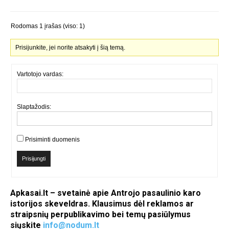
Rodomas 1 įrašas (viso: 1)
Prisijunkite, jei norite atsakyti į šią temą.
Vartotojo vardas:
Slaptažodis:
Prisiminti duomenis
Prisijungti
Apkasai.lt – svetainė apie Antrojo pasaulinio karo
istorijos skeveldras. Klausimus dėl reklamos ar
straipsnių perpublikavimo bei temų pasiūlymus
siųskite
info@nodum.lt