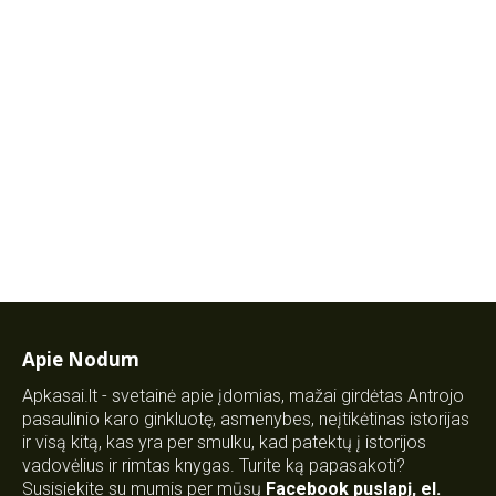
Apie Nodum
Apkasai.lt - svetainė apie įdomias, mažai girdėtas Antrojo
pasaulinio karo ginkluotę, asmenybes, neįtikėtinas istorijas
ir visą kitą, kas yra per smulku, kad patektų į istorijos
vadovėlius ir rimtas knygas. Turite ką papasakoti?
Susisiekite su mumis per mūsų
Facebook puslapį
,
el.