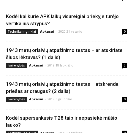
Kodėl kai kurie APK laikų visureigiai priekyje turėjo
vertikalius strypus?
Apkasai
-
2020 21 vasario
Technika ir ginklai
0
1943 metų orlaivių atpažinimo testas – ar atskiriate
šiuos lėktuvus? (1 dalis)
Apkasai
-
2019 18 lapkričio
Įvairenybės
3
1943 metų orlaivių atpažinimo testas – atskrenda
priešas ar draugas? (2 dalis)
Apkasai
-
2019 6 gruodžio
Įvairenybės
0
Kodėl supersunkusis T28 taip ir nepasiekė mūšio
lauko?
Apkasai
-
2020 24 birželio