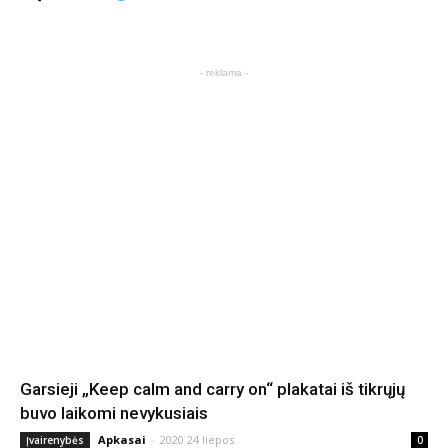
- reklama -
Garsieji „Keep calm and carry on“ plakatai iš tikrųjų
buvo laikomi nevykusiais
Apkasai
-
2020 24 liepos
Įvairenybės
0