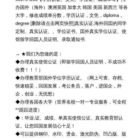
办国外（海外）澳洲英国 加拿大 韩国 美国 新西兰 等各
大学，修改成绩单分数，学历认证，文凭，diploma，
degree [删除请点击网页快照]真实认证.海外回囯的同学
定制、真实认证、、学位证书、囯外真实学位认证、使
馆留学回囯人员证明、录取通知书
→ ★我们为您做的是：
◆办理真实使馆公证（即留学回国人员证明，不成功不
收费！！！）
◆办理教育部国外学位学历认证。（网上可查、存档、
快速稳妥，回国发展，考公务员，落户，进国企，外
企，创业，无忧愁）
◆办理各国各大学（世界名校一对一专业服务，可全程
**跟踪进度）
◆：毕业.证、成绩、单真实使馆公证、真实教育部认
证。让您回国发展信心十足！
◆可以提供钢印、水印、烫金、激光防伪、凹凸版、版