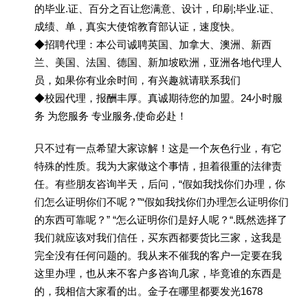
的毕业.证、百分之百让您满意、设计，印刷;毕业.证、
成绩、单，真实大使馆教育部认证，速度快。
◆招聘代理：本公司诚聘英国、加拿大、澳洲、新西
兰、美国、法国、德国、新加坡欧洲，亚洲各地代理人
员，如果你有业余时间，有兴趣就请联系我们
◆校园代理，报酬丰厚。真诚期待您的加盟。24小时服
务 为您服务 专业服务,使命必赴！
只不过有一点希望大家谅解！这是一个灰色行业，有它
特殊的性质。我为大家做这个事情，担着很重的法律责
任。有些朋友咨询半天，后问，“假如我找你们办理，你
们怎么证明你们不呢？”“假如我找你们办理怎么证明你们
的东西可靠呢？” “怎么证明你们是好人呢？“.既然选择了
我们就应该对我们信任，买东西都要货比三家，这我是
完全没有任何问题的。我从来不催我的客户一定要在我
这里办理，也从来不客户多咨询几家，毕竟谁的东西是
的，我相信大家看的出。金子在哪里都要发光1678