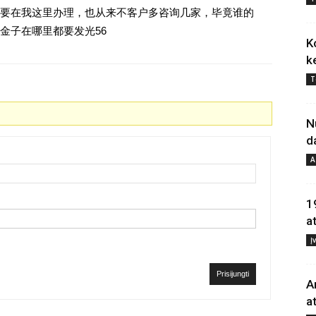
要在我这里办理，也从来不客户多咨询几家，毕竟谁的
金子在哪里都要发光56
K
k
T
N
d
A
1
a
Į
Prisijungti
A
a