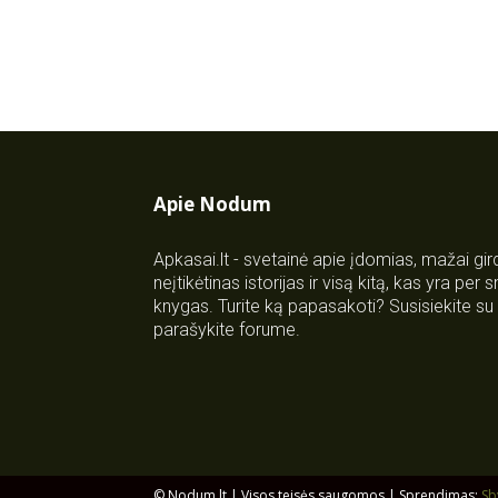
Apie Nodum
Apkasai.lt - svetainė apie įdomias, mažai gi
neįtikėtinas istorijas ir visą kitą, kas yra per
knygas. Turite ką papasakoti? Susisiekite 
parašykite forume.
© Nodum.lt | Visos teisės saugomos | Sprendimas:
Sb