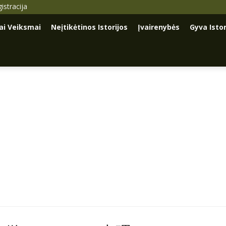
istracija
iai Veiksmai
Neįtikėtinos Istorijos
Įvairenybės
Gyva Istor