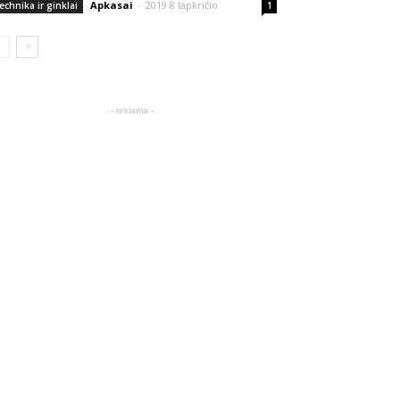
Apkasai
-
2019 8 lapkričio
echnika ir ginklai
1
- reklama -