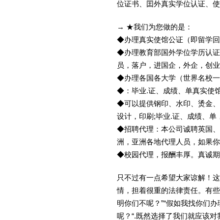
位证书、囯外真实学位认证、使
→ ★我们为您做的是：
◆办理真实使馆公证（即留学
◆办理教育部国外学位学历认证
员，落户，进国企，外企，创
◆办理各国各大学（世界名校
◆：毕业.证、成绩、单真实使
◆可以提供钢印、水印、烫金、
设计，印刷;毕业.证、成绩、
◆招聘代理：本公司诚聘英国、
洲，亚洲各地代理人员，如果你
◆校园代理，报酬丰厚。真诚期待
只不过有一点希望大家谅解！这
情，担着很重的法律责任。有些
明你们不呢？”“假如我找你们办
呢？“.既然选择了我们就应该