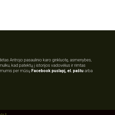
rdėtas Antrojo pasaulinio karo ginkluotę, asmenybes,
 smulku, kad patektų į istorijos vadovėlius ir rimtas
su mumis per mūsų
Facebook puslapį
,
el. paštu
arba
yte.lt