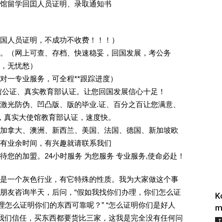
馆留学回囯人员证明、录取通知书
回国人员证明，不成功不收费！！！）
。（网上可查、存档、快速稳妥，回国发展，考公务
业，无忧愁）
一对一专业服务，可全程**跟踪进度）
馆公证、真实教育部认证。让您回国发展信心十足！
激光防伪、凹凸版、版的毕业.证、百分之百让您满意、
单，真实大使馆教育部认证，速度快。
加拿大、澳洲、新西兰、美国、法国、德国、新加坡欧
有业余时间，有兴趣就请联系我们
您的加盟。24小时服务 为您服务 专业服务,使命必赴！
是一个灰色行业，有它特殊的性质。我为大家做这个事
朋友咨询半天，后问，“假如我找你们办理，你们怎么证
K
理怎么证明你们的东西可靠呢？” “怎么证明你们是好人
m
对我们信任，买东西都要货比三家，这我是完全没有任何问
T