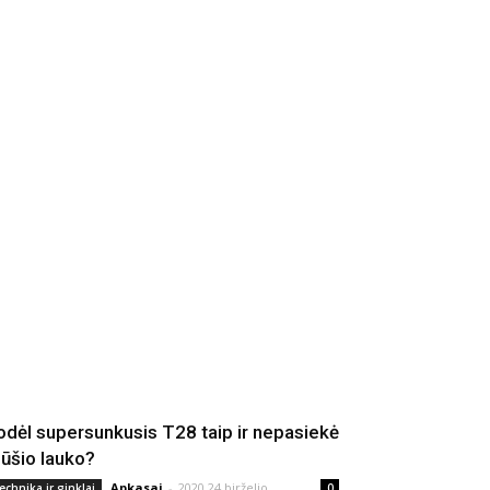
odėl supersunkusis T28 taip ir nepasiekė
ūšio lauko?
Apkasai
-
2020 24 birželio
echnika ir ginklai
0