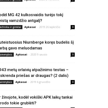
odėl MG 42 kulkosvaidis turėjo tokį
eistą vamzdžio antgalį?
Apkasai
-
2019 26 lapkričio
echnika ir ginklai
0
uteistuosius Niurnberge koręs budelis šį
arbą gavo meluodamas
Apkasai
-
2020 9 sausio
smenybės
0
943 metų orlaivių atpažinimo testas –
tskrenda priešas ar draugas? (2 dalis)
Apkasai
-
2019 6 gruodžio
vairenybės
0
r žinojote, kodėl vokiški APK laikų tankai
trodo tokie grublėti?