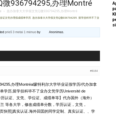
36794295,办理Montré
A
p
Apkasai.lt
je
›
急办加拿大大学假文凭Q微936794295,办理Montré
K
假毕业证文凭办理假成绩单学历
,
急办加拿大大学假文凭Q微936794295
,
留学挂科毕不了业
p
s
ated
prieš 3 metai 1 mėnuo
by
Anonimas
.
#8164
4295,办理Montréal蒙特利尔大学毕业证假学历/代办加拿
,留学挂科毕不了业办文凭学历Université de
4295【学历认证、文凭、学位证、成绩单等】代办国外（海外）
新西兰 等各大学，修改成绩单分数，学历认证，文凭，
除请点击网页快照]真实认证.海外回囯的同学定制、真实认证、、学