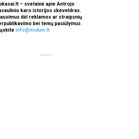
pkasai.lt – svetainė apie Antrojo
asaulinio karo istorijos skeveldras.
lausimus dėl reklamos ar straipsnių
erpublikavimo bei temų pasiūlymus
iųskite
info@nodum.lt
- reklama -