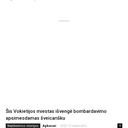
- reklama -
Šis Vokietijos miestas išvengė bombardavimo
apsimesdamas šveicarišku
Apkasai
-
2020 13 balandžio
Neįtikėtinos istorijos
0