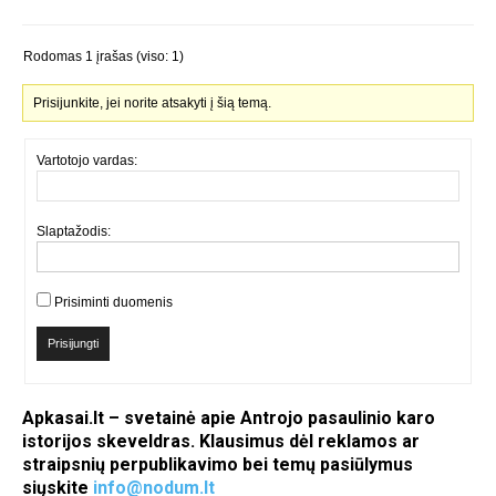
Rodomas 1 įrašas (viso: 1)
Prisijunkite, jei norite atsakyti į šią temą.
Vartotojo vardas:
Slaptažodis:
Prisiminti duomenis
Prisijungti
Apkasai.lt – svetainė apie Antrojo pasaulinio karo
istorijos skeveldras. Klausimus dėl reklamos ar
straipsnių perpublikavimo bei temų pasiūlymus
siųskite
info@nodum.lt