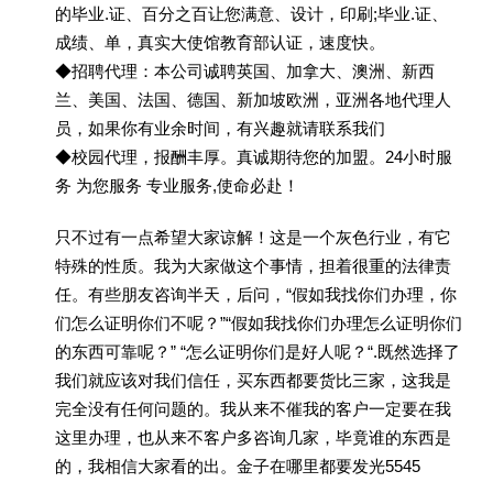
的毕业.证、百分之百让您满意、设计，印刷;毕业.证、
成绩、单，真实大使馆教育部认证，速度快。
◆招聘代理：本公司诚聘英国、加拿大、澳洲、新西
兰、美国、法国、德国、新加坡欧洲，亚洲各地代理人
员，如果你有业余时间，有兴趣就请联系我们
◆校园代理，报酬丰厚。真诚期待您的加盟。24小时服
务 为您服务 专业服务,使命必赴！
只不过有一点希望大家谅解！这是一个灰色行业，有它
特殊的性质。我为大家做这个事情，担着很重的法律责
任。有些朋友咨询半天，后问，“假如我找你们办理，你
们怎么证明你们不呢？”“假如我找你们办理怎么证明你们
的东西可靠呢？” “怎么证明你们是好人呢？“.既然选择了
我们就应该对我们信任，买东西都要货比三家，这我是
完全没有任何问题的。我从来不催我的客户一定要在我
这里办理，也从来不客户多咨询几家，毕竟谁的东西是
的，我相信大家看的出。金子在哪里都要发光5545