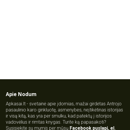
Apie Nodum
Apkasai.lt - svetainė apie įdomias, mažai girdėtas Antrojo
pasaulinio karo ginkluotę, asmenybes, neįtikėtinas istorijas
ir visą kitą, kas yra per smulku, kad patektų į istorijos
vadovėlius ir rimtas knygas. Turite ką papasakoti?
Susisiekite su mumis per mūsų
Facebook puslapį
,
el.