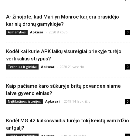
Ar žinojote, kad Marilyn Monroe karjera prasidėjo
karinių dronų gamykloje?
Apkasai
-
2020 8 kovo
Asmenybės
0
Kodėl kai kurie APK laikų visureigiai priekyje turėjo
vertikalius strypus?
Apkasai
-
2020 21 vasario
Technika ir ginklai
0
Kaip pačiame karo sūkuryje britų povandeniniame
laive gyveno elnias?
Apkasai
-
2019 14 lapkričio
Neįtikėtinos istorijos
0
Kodėl MG 42 kulkosvaidis turėjo tokį keistą vamzdžio
antgalį?
Apkasai
-
2019 26 lapkričio