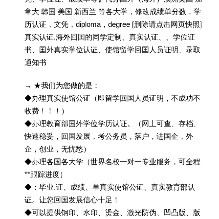
拿大 韩国 美国 新西兰 等各大学，修改成绩单分数，学
历认证，文凭，diploma，degree [删除请点击网页快照]
真实认证.海外回囯的同学定制、真实认证、、学位证
书、囯外真实学位认证、使馆留学回囯人员证明、录取
通知书
→ ★我们为您做的是：
◆办理真实使馆公证（即留学回国人员证明，不成功不
收费！！！）
◆办理教育部国外学位学历认证。（网上可查、存档、
快速稳妥，回国发展，考公务员，落户，进国企，外
企，创业，无忧愁）
◆办理各国各大学（世界名校一对一专业服务，可全程
**跟踪进度）
◆：毕业.证、成绩、单真实使馆公证、真实教育部认
证。让您回国发展信心十足！
◆可以提供钢印、水印、烫金、激光防伪、凹凸版、版