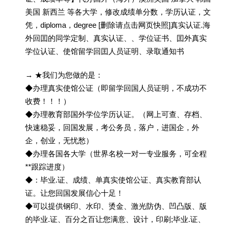
美国 新西兰 等各大学，修改成绩单分数，学历认证，文
凭，diploma，degree [删除请点击网页快照]真实认证.海
外回囯的同学定制、真实认证、、学位证书、囯外真实
学位认证、使馆留学回囯人员证明、录取通知书
→ ★我们为您做的是：
◆办理真实使馆公证（即留学回国人员证明，不成功不
收费！！！）
◆办理教育部国外学位学历认证。（网上可查、存档、
快速稳妥，回国发展，考公务员，落户，进国企，外
企，创业，无忧愁）
◆办理各国各大学（世界名校一对一专业服务，可全程
**跟踪进度）
◆：毕业.证、成绩、单真实使馆公证、真实教育部认
证。让您回国发展信心十足！
◆可以提供钢印、水印、烫金、激光防伪、凹凸版、版
的毕业.证、百分之百让您满意、设计，印刷;毕业.证、