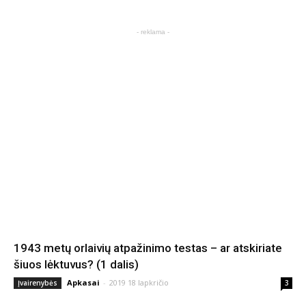
- reklama -
1943 metų orlaivių atpažinimo testas – ar atskiriate
šiuos lėktuvus? (1 dalis)
Apkasai
-
2019 18 lapkričio
Įvairenybės
3