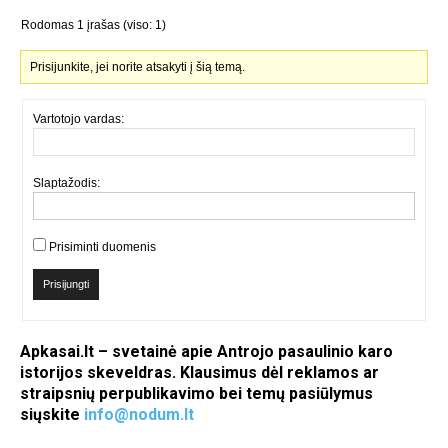
Rodomas 1 įrašas (viso: 1)
Prisijunkite, jei norite atsakyti į šią temą.
Vartotojo vardas:
Slaptažodis:
Prisiminti duomenis
Prisijungti
Apkasai.lt – svetainė apie Antrojo pasaulinio karo
istorijos skeveldras. Klausimus dėl reklamos ar
straipsnių perpublikavimo bei temų pasiūlymus
siųskite
info@nodum.lt