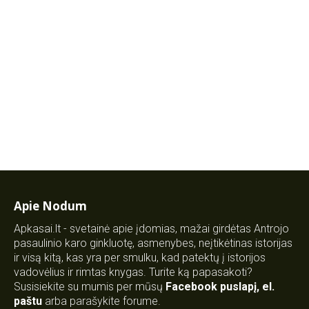
Apie Nodum
Apkasai.lt - svetainė apie įdomias, mažai girdėtas Antrojo
pasaulinio karo ginkluotę, asmenybes, neįtikėtinas istorijas
ir visą kitą, kas yra per smulku, kad patektų į istorijos
vadovėlius ir rimtas knygas. Turite ką papasakoti?
Susisiekite su mumis per mūsų
Facebook puslapį
,
el.
paštu
arba parašykite forume.