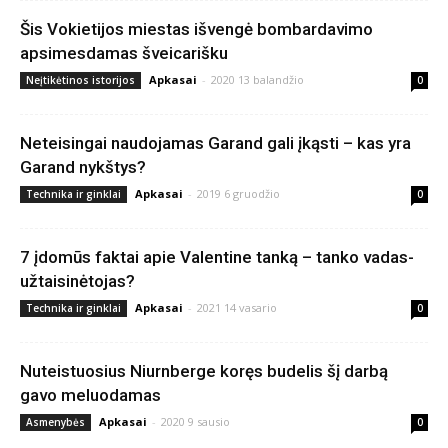
Šis Vokietijos miestas išvengė bombardavimo
apsimesdamas šveicarišku
Apkasai
-
2020 13 balandžio
Neįtikėtinos istorijos
0
Neteisingai naudojamas Garand gali įkąsti – kas yra
Garand nykštys?
Apkasai
-
2019 6 gruodžio
Technika ir ginklai
0
7 įdomūs faktai apie Valentine tanką – tanko vadas-
užtaisinėtojas?
Apkasai
-
2021 14 vasario
Technika ir ginklai
0
Nuteistuosius Niurnberge koręs budelis šį darbą
gavo meluodamas
Apkasai
-
2020 9 sausio
Asmenybės
0