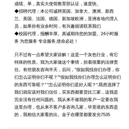
成绩、单，真实大使馆教育部认证，速度快。
◆招聘代理：本公司诚聘英国、加拿大、澳洲、新西
兰、美国、法国、德国、新加坡欧洲，亚洲各地代理人
员，如果你有业余时间，有兴趣就请联系我们
◆校园代理，报酬丰厚。真诚期待您的加盟。24小时服
务 为您服务 专业服务,使命必赴！
只不过有一点希望大家谅解！这是一个灰色行业，有它
特殊的性质。我为大家做这个事情，担着很重的法律责
任。有些朋友咨询半天，后问，“假如我找你们办理，你
们怎么证明你们不呢？”“假如我找你们办理怎么证明你们
的东西可靠呢？” “怎么证明你们是好人呢？“.既然选择了
我们就应该对我们信任，买东西都要货比三家，这我是
完全没有任何问题的。我从来不催我的客户一定要在我
这里办理，也从来不客户多咨询几家，毕竟谁的东西是
的，我相信大家看的出。金子在哪里都要发光7535