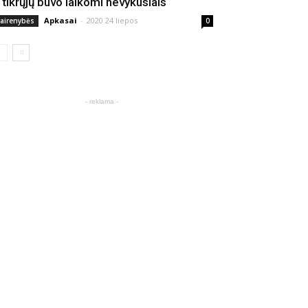
š tikrųjų buvo laikomi nevykusiais
Apkasai
-
2020 24 liepos
vairenybės
0
- reklama -