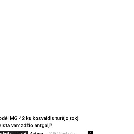
odėl MG 42 kulkosvaidis turėjo tokį
eistą vamzdžio antgalį?
Apkasai
-
2019 26 lapkričio
echnika ir ginklai
0