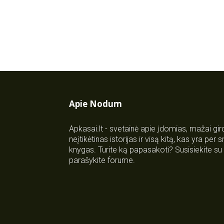
Apie Nodum
Apkasai.lt - svetainė apie įdomias, mažai gi
neįtikėtinas istorijas ir visą kitą, kas yra per
knygas. Turite ką papasakoti? Susisiekite 
parašykite forume.