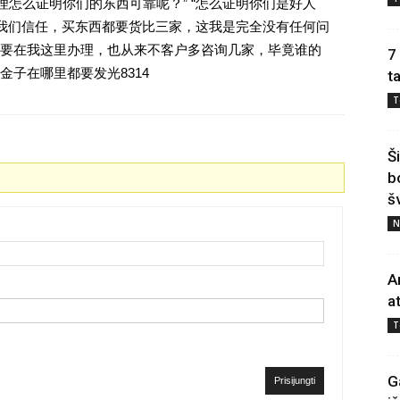
理怎么证明你们的东西可靠呢？” “怎么证明你们是好人
对我们信任，买东西都要货比三家，这我是完全没有任何问
要在我这里办理，也从来不客户多咨询几家，毕竟谁的
7
子在哪里都要发光8314
t
T
Š
b
š
N
A
a
T
G
Prisijungti