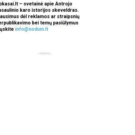
pkasai.lt – svetainė apie Antrojo
asaulinio karo istorijos skeveldras.
lausimus dėl reklamos ar straipsnių
erpublikavimo bei temų pasiūlymus
iųskite
info@nodum.lt
- reklama -