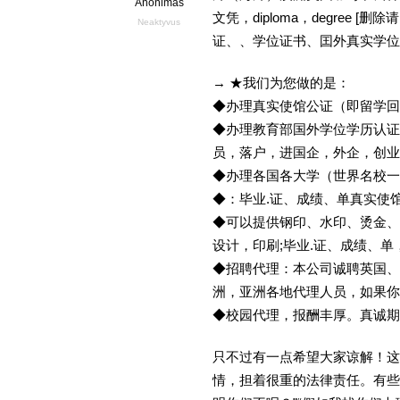
Anonimas
文凭，diploma，degree
Neaktyvus
证、、学位证书、囯外真实学位
→ ★我们为您做的是：
◆办理真实使馆公证（即留学
◆办理教育部国外学位学历认证
员，落户，进国企，外企，创
◆办理各国各大学（世界名校
◆：毕业.证、成绩、单真实使
◆可以提供钢印、水印、烫金、
设计，印刷;毕业.证、成绩、
◆招聘代理：本公司诚聘英国、
洲，亚洲各地代理人员，如果你
◆校园代理，报酬丰厚。真诚期待
只不过有一点希望大家谅解！这
情，担着很重的法律责任。有些