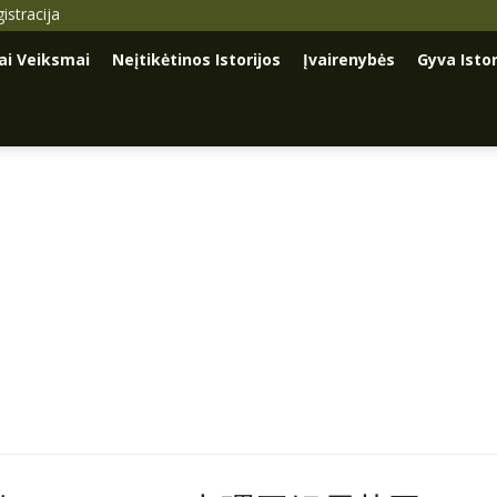
istracija
iai Veiksmai
Neįtikėtinos Istorijos
Įvairenybės
Gyva Istor