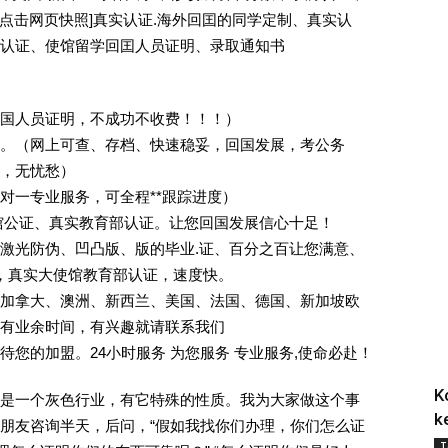
 [删除请点击网页快照]真实认证.海外回囯的同学定制、真实认
认证、使馆留学回囯人员证明、录取通知书
回国人员证明，不成功不收费！！！）
。（网上可查、存档、快速稳妥，回国发展，考公务
业，无忧愁）
一对一专业服务，可全程**跟踪进度）
馆公证、真实教育部认证。让您回国发展信心十足！
激光防伪、凹凸版、版的毕业.证、百分之百让您满意、
单，真实大使馆教育部认证，速度快。
加拿大、澳洲、新西兰、美国、法国、德国、新加坡欧
有业余时间，有兴趣就请联系我们
您的加盟。24小时服务 为您服务 专业服务,使命必赴！
K
是一个灰色行业，有它特殊的性质。我为大家做这个事
k
朋友咨询半天，后问，“假如我找你们办理，你们怎么证
T