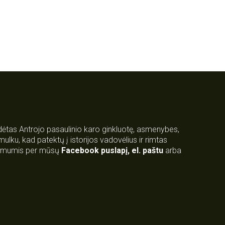
rdėtas Antrojo pasaulinio karo ginkluotę, asmenybes,
 smulku, kad patektų į istorijos vadovėlius ir rimtas
su mumis per mūsų
Facebook puslapį
,
el. paštu
arba