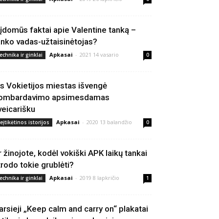
 įdomūs faktai apie Valentine tanką –
anko vadas-užtaisinėtojas?
Apkasai
-
2021 14 vasario
echnika ir ginklai
0
is Vokietijos miestas išvengė
ombardavimo apsimesdamas
veicarišku
Apkasai
-
2020 13 balandžio
eįtikėtinos istorijos
0
r žinojote, kodėl vokiški APK laikų tankai
trodo tokie grublėti?
Apkasai
-
2019 8 lapkričio
echnika ir ginklai
1
arsieji „Keep calm and carry on“ plakatai