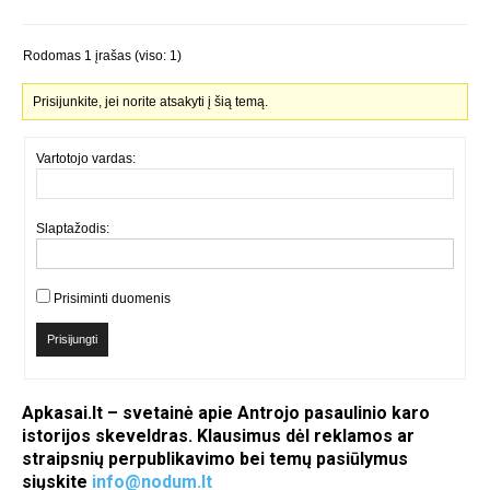
Rodomas 1 įrašas (viso: 1)
Prisijunkite, jei norite atsakyti į šią temą.
Vartotojo vardas:
Slaptažodis:
Prisiminti duomenis
Prisijungti
Apkasai.lt – svetainė apie Antrojo pasaulinio karo
istorijos skeveldras. Klausimus dėl reklamos ar
straipsnių perpublikavimo bei temų pasiūlymus
siųskite
info@nodum.lt