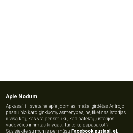
Apie Nodum
Apkasai.lt - svetainė apie įdomias, mažai girdėtas Antrojo
pasaulinio karo ginkluotę, asmenybes, neįtikėtinas istorijas
ir visą kitą, kas yra per smulku, kad patektų į istorijos
vadovėlius ir rimtas knygas. Turite ką papasakoti?
Susisiekite su mumis per mūsų
Facebook puslapį
,
el.