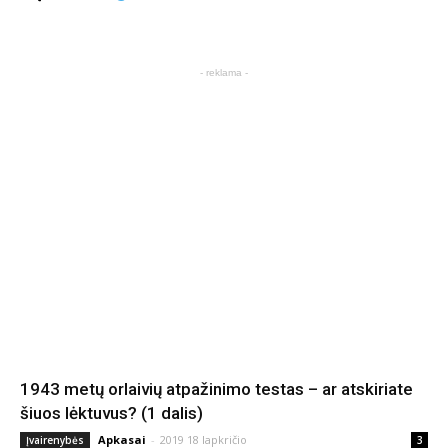
- reklama -
1943 metų orlaivių atpažinimo testas – ar atskiriate
šiuos lėktuvus? (1 dalis)
Apkasai
-
2019 18 lapkričio
Įvairenybės
3