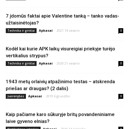
7 įdomūs faktai apie Valentine tanką – tanko vadas-
užtaisinėtojas?
Apkasai
-
2021 14 vasario
Technika ir ginklai
0
Kodėl kai kurie APK laikų visureigiai priekyje turėjo
vertikalius strypus?
Apkasai
-
2020 21 vasario
Technika ir ginklai
0
1943 metų orlaivių atpažinimo testas – atskrenda
priešas ar draugas? (2 dalis)
Apkasai
-
2019 6 gruodžio
Įvairenybės
0
Kaip pačiame karo sūkuryje britų povandeniniame
laive gyveno elnias?
Apkasai
-
2019 14 lapkričio