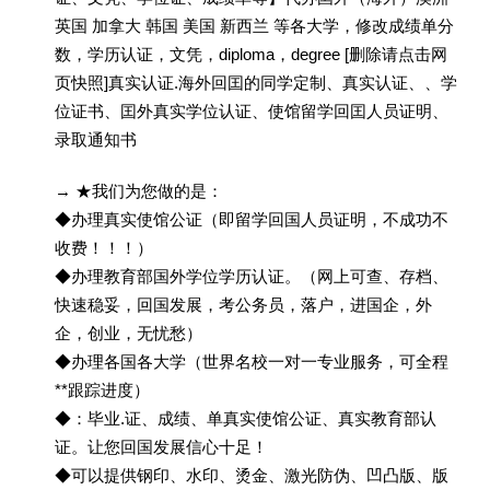
英国 加拿大 韩国 美国 新西兰 等各大学，修改成绩单分
数，学历认证，文凭，diploma，degree [删除请点击网
页快照]真实认证.海外回囯的同学定制、真实认证、、学
位证书、囯外真实学位认证、使馆留学回囯人员证明、
录取通知书
→ ★我们为您做的是：
◆办理真实使馆公证（即留学回国人员证明，不成功不
收费！！！）
◆办理教育部国外学位学历认证。（网上可查、存档、
快速稳妥，回国发展，考公务员，落户，进国企，外
企，创业，无忧愁）
◆办理各国各大学（世界名校一对一专业服务，可全程
**跟踪进度）
◆：毕业.证、成绩、单真实使馆公证、真实教育部认
证。让您回国发展信心十足！
◆可以提供钢印、水印、烫金、激光防伪、凹凸版、版