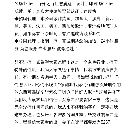
的毕业.证、百分之百让您满意、设计，印刷;毕业.证、
成绩、单，真实大使馆教育部认证，速度快。
◆招聘代理：本公司诚聘英国、加拿大、澳洲、新西
兰、美国、法国、德国、新加坡欧洲，亚洲各地代理人
员，如果你有业余时间，有兴趣就请联系我们
◆校园代理，报酬丰厚。真诚期待您的加盟。24小时服
务 为您服务 专业服务,使命必赴！
只不过有一点希望大家谅解！这是一个灰色行业，有它
特殊的性质。我为大家做这个事情，担着很重的法律责
任。有些朋友咨询半天，后问，“假如我找你们办理，你
们怎么证明你们不呢？”“假如我找你们办理怎么证明你们
的东西可靠呢？” “怎么证明你们是好人呢？“.既然选择了
我们就应该对我们信任，买东西都要货比三家，这我是
完全没有任何问题的。我从来不催我的客户一定要在我
这里办理，也从来不客户多咨询几家，毕竟谁的东西是
的，我相信大家看的出。金子在哪里都要发光5257