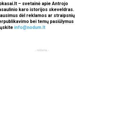
pkasai.lt – svetainė apie Antrojo
asaulinio karo istorijos skeveldras.
lausimus dėl reklamos ar straipsnių
erpublikavimo bei temų pasiūlymus
iųskite
info@nodum.lt
- reklama -