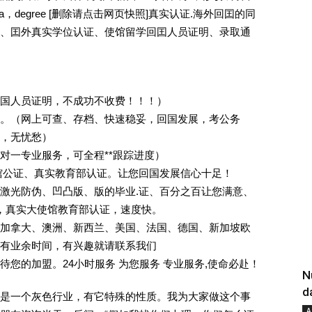
a，degree [删除请点击网页快照]真实认证.海外回囯的同
、囯外真实学位认证、使馆留学回囯人员证明、录取通
回国人员证明，不成功不收费！！！）
。（网上可查、存档、快速稳妥，回国发展，考公务
业，无忧愁）
一对一专业服务，可全程**跟踪进度）
馆公证、真实教育部认证。让您回国发展信心十足！
激光防伪、凹凸版、版的毕业.证、百分之百让您满意、
单，真实大使馆教育部认证，速度快。
加拿大、澳洲、新西兰、美国、法国、德国、新加坡欧
有业余时间，有兴趣就请联系我们
您的加盟。24小时服务 为您服务 专业服务,使命必赴！
N
d
是一个灰色行业，有它特殊的性质。我为大家做这个事
A