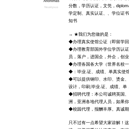
Anonimas
分数，学历认证，文凭，diplom
Neaktyvus
学定制、真实认证、、学位证书
知书
→ ★我们为您做的是：
◆办理真实使馆公证（即留学
◆办理教育部国外学位学历认证
员，落户，进国企，外企，创
◆办理各国各大学（世界名校
◆：毕业.证、成绩、单真实使
◆可以提供钢印、水印、烫金、
设计，印刷;毕业.证、成绩、
◆招聘代理：本公司诚聘英国、
洲，亚洲各地代理人员，如果你
◆校园代理，报酬丰厚。真诚期待
只不过有一点希望大家谅解！这