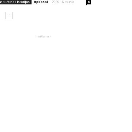
Apkasai
-
2020 16 sausio
eįtikėtinos istorijos
0
- reklama -