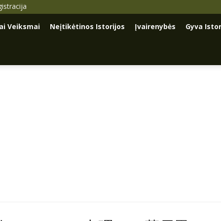
istracija
iai Veiksmai
Neįtikėtinos Istorijos
Įvairenybės
Gyva Istor