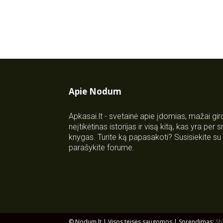
Apie Nodum
Apkasai.lt - svetainė apie įdomias, mažai gi
neįtikėtinas istorijas ir visą kitą, kas yra per
knygas. Turite ką papasakoti? Susisiekite 
parašykite forume.
© Nodum.lt | Visos teisės saugomos | Sprendimas:
Sb