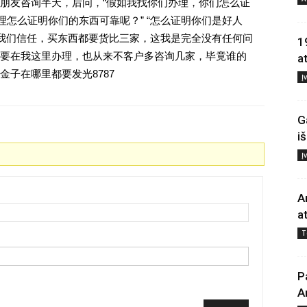
朋友咨询半天，后问，“假如我找你们办理，你们怎么证
理怎么证明你们的东西可靠呢？” “怎么证明你们是好人
对我们信任，买东西都要货比三家，这我是完全没有任何问
1
要在我这里办理，也从来不客户多咨询几家，毕竟谁的
a
子在哪里都要发光8787
Į
G
i
Į
A
a
T
P
A