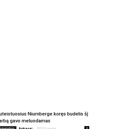
uteistuosius Niurnberge koręs budelis šį
arbą gavo meluodamas
Apkasai
-
2020 9 sausio
smenybės
0