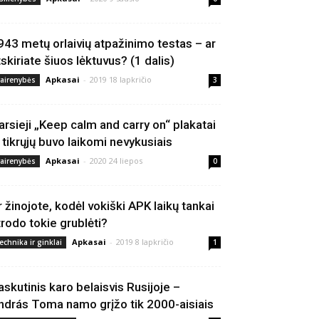
943 metų orlaivių atpažinimo testas – ar
tskiriate šiuos lėktuvus? (1 dalis)
Apkasai
-
2019 18 lapkričio
vairenybės
3
arsieji „Keep calm and carry on“ plakatai
š tikrųjų buvo laikomi nevykusiais
Apkasai
-
2020 24 liepos
vairenybės
0
r žinojote, kodėl vokiški APK laikų tankai
trodo tokie grublėti?
Apkasai
-
2019 8 lapkričio
echnika ir ginklai
1
askutinis karo belaisvis Rusijoje –
ndrás Toma namo grįžo tik 2000-aisiais