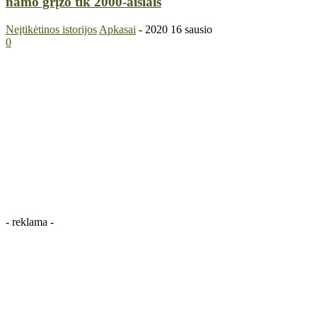
namo grįžo tik 2000-aisiais
Neįtikėtinos istorijos
Apkasai
-
2020 16 sausio
0
- reklama -