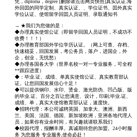
凭，diploma，degree [删除请点击网页快照]真实认证.海
外回囯的同学定制、真实认证、、学位证书、囯外真实
学位认证、使馆留学回囯人员证明、录取通知书
→ ★我们为您做的是：
◆办理真实使馆公证（即留学回国人员证明，不成功不
收费！！！）
◆办理教育部国外学位学历认证。（网上可查、存档、
快速稳妥，回国发展，考公务员，落户，进国企，外
企，创业，无忧愁）
◆办理各国各大学（世界名校一对一专业服务，可全程
**跟踪进度）
◆：毕业.证、成绩、单真实使馆公证、真实教育部认
证。让您回国发展信心十足！
◆可以提供钢印、水印、烫金、激光防伪、凹凸版、版
的毕业.证、百分之百让您满意、设计，印刷;毕业.证、
成绩、单，真实大使馆教育部认证，速度快。
◆招聘代理：本公司诚聘英国、加拿大、澳洲、新西
兰、美国、法国、德国、新加坡欧洲，亚洲各地代理人
员，如果你有业余时间，有兴趣就请联系我们
◆校园代理，报酬丰厚。真诚期待您的加盟。24小时服
务 为您服务 专业服务,使命必赴！