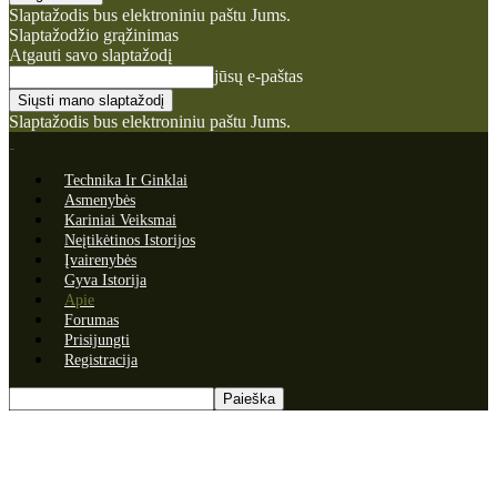
Slaptažodis bus elektroniniu paštu Jums.
Slaptažodžio grąžinimas
Atgauti savo slaptažodį
jūsų e-paštas
Slaptažodis bus elektroniniu paštu Jums.
Technika Ir Ginklai
Asmenybės
Kariniai Veiksmai
Neįtikėtinos Istorijos
Įvairenybės
Gyva Istorija
Apie
Forumas
Prisijungti
Registracija