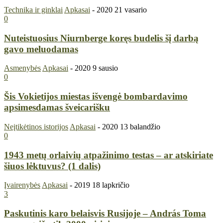
Technika ir ginklai
Apkasai
-
2020 21 vasario
0
Nuteistuosius Niurnberge koręs budelis šį darbą
gavo meluodamas
Asmenybės
Apkasai
-
2020 9 sausio
0
Šis Vokietijos miestas išvengė bombardavimo
apsimesdamas šveicarišku
Neįtikėtinos istorijos
Apkasai
-
2020 13 balandžio
0
1943 metų orlaivių atpažinimo testas – ar atskiriate
šiuos lėktuvus? (1 dalis)
Įvairenybės
Apkasai
-
2019 18 lapkričio
3
Paskutinis karo belaisvis Rusijoje – András Toma