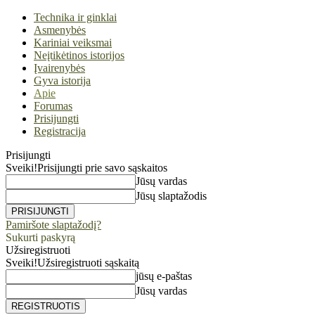
Technika ir ginklai
Asmenybės
Kariniai veiksmai
Neįtikėtinos istorijos
Įvairenybės
Gyva istorija
Apie
Forumas
Prisijungti
Registracija
Prisijungti
Sveiki!
Prisijungti prie savo sąskaitos
Jūsų vardas
Jūsų slaptažodis
Pamiršote slaptažodį?
Sukurti paskyrą
Užsiregistruoti
Sveiki!
Užsiregistruoti sąskaitą
jūsų e-paštas
Jūsų vardas