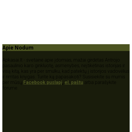
Apie Nodum
Apkasai.lt - svetainė apie įdomias, mažai girdėtas Antrojo
pasaulinio karo ginkluotę, asmenybes, neįtikėtinas istorijas ir
visą kitą, kas yra per smulku, kad patektų į istorijos vadovėlius
ir rimtas knygas. Turite ką papasakoti? Susisiekite su mumis
per mūsų
Facebook puslapį
,
el. paštu
arba parašykite
forume.