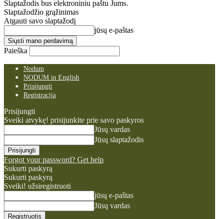
Slaptažodis bus elektroniniu paštu Jums.
Slaptažodžio grąžinimas
Atgauti savo slaptažodį
jūsų e-paštas
Paieška
Nodum
NODUM in English
Prisijungti
Registracija
Prisijungti
Sveiki atvykę! prisijunkite prie savo paskyros
Jūsų vardas
Jūsų slaptažodis
Forgot your password? Get help
Sukurti paskyrą
Sukurti paskyrą
Sveiki! užsiregistruoti
jūsų e-paštas
Jūsų vardas