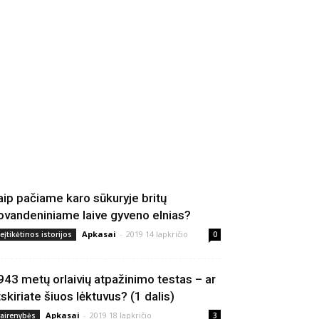
aip pačiame karo sūkuryje britų
ovandeniniame laive gyveno elnias?
Apkasai
-
2019 14 lapkričio
eįtikėtinos istorijos
0
943 metų orlaivių atpažinimo testas – ar
tskiriate šiuos lėktuvus? (1 dalis)
Apkasai
-
2019 18 lapkričio
vairenybės
3