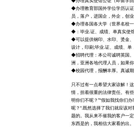
◆办理真实使馆公证（即留学
◆办理教育部国外学位学历认证
员，落户，进国企，外企，创
◆办理各国各大学（世界名校
◆：毕业.证、成绩、单真实使
◆可以提供钢印、水印、烫金、
设计，印刷;毕业.证、成绩、
◆招聘代理：本公司诚聘英国、
洲，亚洲各地代理人员，如果你
◆校园代理，报酬丰厚。真诚期待
只不过有一点希望大家谅解！这
情，担着很重的法律责任。有些
明你们不呢？”“假如我找你们办
呢？“.既然选择了我们就应该
题的。我从来不催我的客户一定
东西是的，我相信大家看的出。金