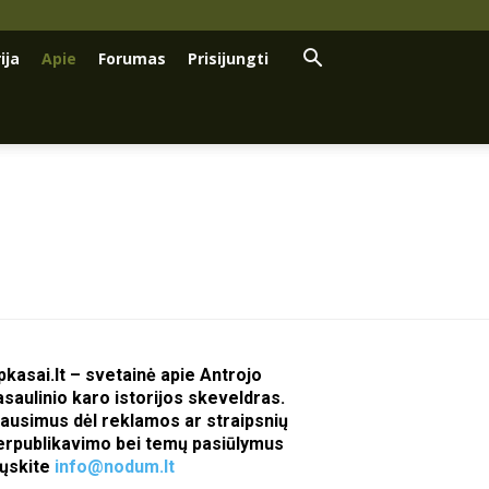
ija
Apie
Forumas
Prisijungti
pkasai.lt – svetainė apie Antrojo
asaulinio karo istorijos skeveldras.
lausimus dėl reklamos ar straipsnių
erpublikavimo bei temų pasiūlymus
iųskite
info@nodum.lt