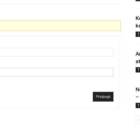
K
k
T
A
a
T
N
–
Prisijungti
T