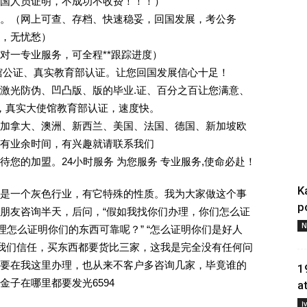
回国人员证明，不成功不收费！！！）
。（网上可查、存档、快速稳妥，回国发展，考公务
业，无忧愁）
一对一专业服务，可全程**跟踪进度）
馆公证、真实教育部认证。让您回国发展信心十足！
激光防伪、凹凸版、版的毕业.证、百分之百让您满意、
单，真实大使馆教育部认证，速度快。
加拿大、澳洲、新西兰、美国、法国、德国、新加坡欧
有业余时间，有兴趣就请联系我们
您的加盟。24小时服务 为您服务 专业服务,使命必赴！
K
是一个灰色行业，有它特殊的性质。我为大家做这个事
p
朋友咨询半天，后问，“假如我找你们办理，你们怎么证
N
理怎么证明你们的东西可靠呢？” “怎么证明你们是好人
对我们信任，买东西都要货比三家，这我是完全没有任何问
要在我这里办理，也从来不客户多咨询几家，毕竟谁的
1
子在哪里都要发光6594
a
Į