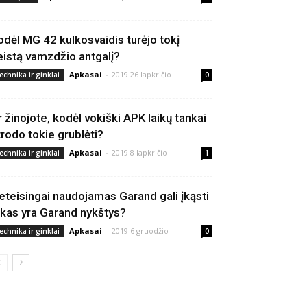
odėl MG 42 kulkosvaidis turėjo tokį
eistą vamzdžio antgalį?
Apkasai
-
2019 26 lapkričio
echnika ir ginklai
0
r žinojote, kodėl vokiški APK laikų tankai
trodo tokie grublėti?
Apkasai
-
2019 8 lapkričio
echnika ir ginklai
1
eteisingai naudojamas Garand gali įkąsti
 kas yra Garand nykštys?
Apkasai
-
2019 6 gruodžio
echnika ir ginklai
0