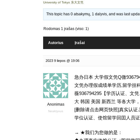
University of Tokyo 东大文凭
This topic has 0 atsakymų, 1 dalyvis, and was last upd
Rodomas 1 įrašas (viso: 1)
Autorius
Įrašai
2023 9 liepos @ 19:06
急办日本 大学假文凭Q微9367
文凭办理假成绩单学历,留学挂科毕不了业
薇936794295【学历认证
大 韩国 美国 新西兰 等各大学，
Anonimas
[删除请点击网页快照]真实认
Neaktyvus
学位认证、使馆留学回囯人员证
→ ★我们为您做的是：