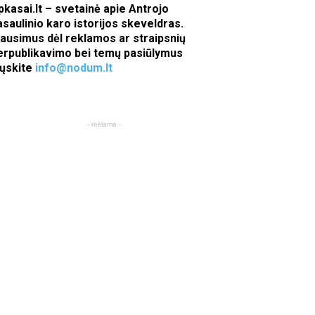
pkasai.lt – svetainė apie Antrojo
asaulinio karo istorijos skeveldras.
lausimus dėl reklamos ar straipsnių
erpublikavimo bei temų pasiūlymus
iųskite
info@nodum.lt
- reklama -