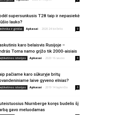
odėl supersunkusis T28 taip ir nepasiekė
ūšio lauko?
Apkasai
-
2020 24 birželio
echnika ir ginklai
0
askutinis karo belaisvis Rusijoje –
ndrás Toma namo grįžo tik 2000-aisiais
Apkasai
-
2020 16 sausio
eįtikėtinos istorijos
0
aip pačiame karo sūkuryje britų
ovandeniniame laive gyveno elnias?
Apkasai
-
2019 14 lapkričio
eįtikėtinos istorijos
0
uteistuosius Niurnberge koręs budelis šį
arbą gavo meluodamas