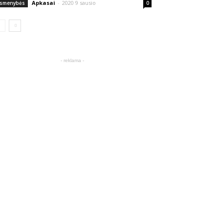
Apkasai
-
2020 9 sausio
smenybės
0
- reklama -