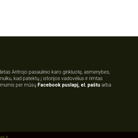
rdėtas Antrojo pasaulinio karo ginkluotę, asmenybes,
 smulku, kad patektų į istorijos vadovėlius ir rimtas
su mumis per mūsų
Facebook puslapį
,
el. paštu
arba
yte.lt