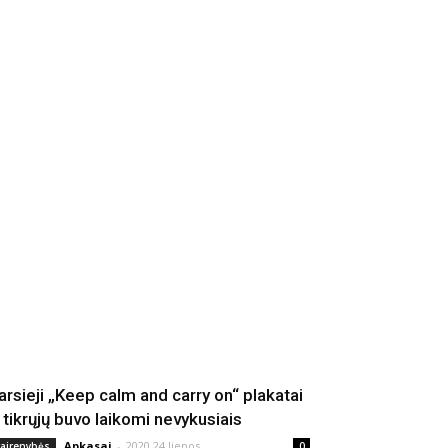
arsieji „Keep calm and carry on“ plakatai
š tikrųjų buvo laikomi nevykusiais
Apkasai
-
2020 24 liepos
vairenybės
0