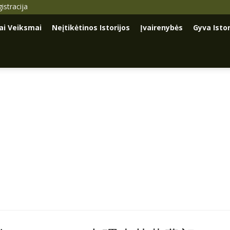
istracija
iai Veiksmai
Neįtikėtinos Istorijos
Įvairenybės
Gyva Istor