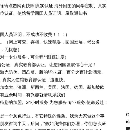
ee [删除请点击网页快照]真实认证.海外回囯的同学定制、真实
位认证、使馆留学回囯人员证明、录取通知书
回国人员证明，不成功不收费！！！）
。（网上可查、存档、快速稳妥，回国发展，考公务
业，无忧愁）
一对一专业服务，可全程**跟踪进度）
馆公证、真实教育部认证。让您回国发展信心十足！
激光防伪、凹凸版、版的毕业.证、百分之百让您满意、
单，真实大使馆教育部认证，速度快。
加拿大、澳洲、新西兰、美国、法国、德国、新加坡欧
有业余时间，有兴趣就请联系我们
您的加盟。24小时服务 为您服务 专业服务,使命必赴！
G
是一个灰色行业，有它特殊的性质。我为大家做这个事
i
朋友咨询半天，后问，“假如我找你们办理，你们怎么证
Į