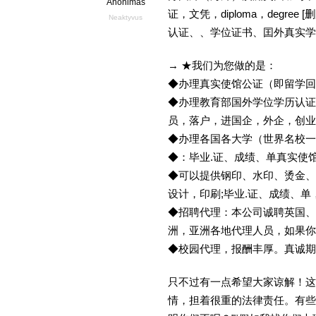
Anonimas
证，文凭，diploma，degr
Neaktyvus
认证、、学位证书、囯外真实学
→ ★我们为您做的是：
◆办理真实使馆公证（即留学
◆办理教育部国外学位学历认证
员，落户，进国企，外企，创
◆办理各国各大学（世界名校
◆：毕业.证、成绩、单真实使
◆可以提供钢印、水印、烫金、
设计，印刷;毕业.证、成绩、
◆招聘代理：本公司诚聘英国、
洲，亚洲各地代理人员，如果你
◆校园代理，报酬丰厚。真诚期待
只不过有一点希望大家谅解！这
情，担着很重的法律责任。有些