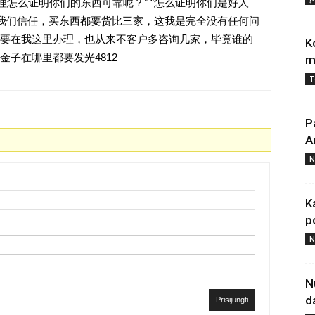
理怎么证明你们的东西可靠呢？” “怎么证明你们是好人
对我们信任，买东西都要货比三家，这我是完全没有任何问
要在我这里办理，也从来不客户多咨询几家，毕竟谁的
K
子在哪里都要发光4812
m
T
P
A
N
K
p
N
N
d
Prisijungti