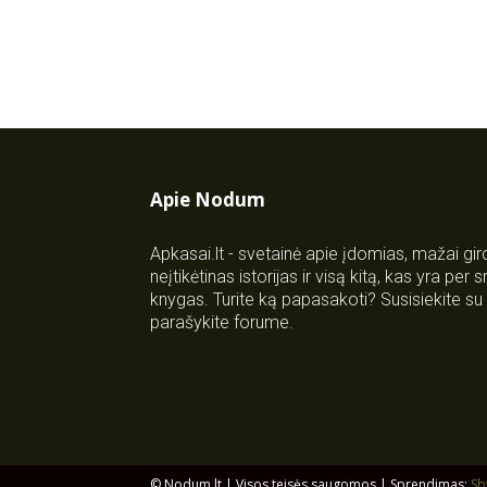
Apie Nodum
Apkasai.lt - svetainė apie įdomias, mažai gi
neįtikėtinas istorijas ir visą kitą, kas yra per
knygas. Turite ką papasakoti? Susisiekite 
parašykite forume.
© Nodum.lt | Visos teisės saugomos | Sprendimas:
Sb