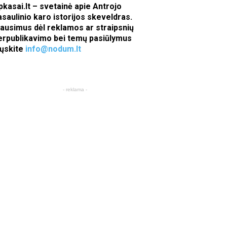
pkasai.lt – svetainė apie Antrojo
asaulinio karo istorijos skeveldras.
lausimus dėl reklamos ar straipsnių
erpublikavimo bei temų pasiūlymus
iųskite
info@nodum.lt
- reklama -