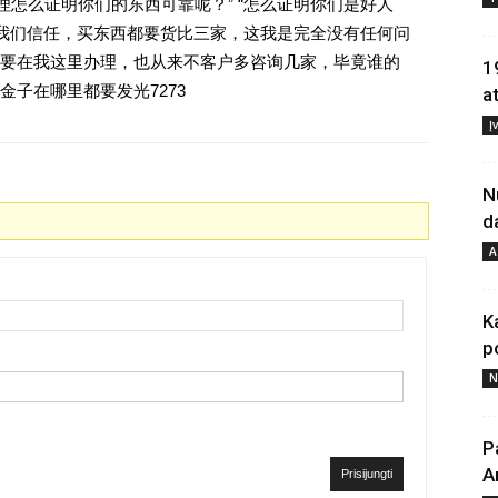
理怎么证明你们的东西可靠呢？” “怎么证明你们是好人
对我们信任，买东西都要货比三家，这我是完全没有任何问
要在我这里办理，也从来不客户多咨询几家，毕竟谁的
1
子在哪里都要发光7273
a
Į
N
d
A
K
p
N
P
A
Prisijungti