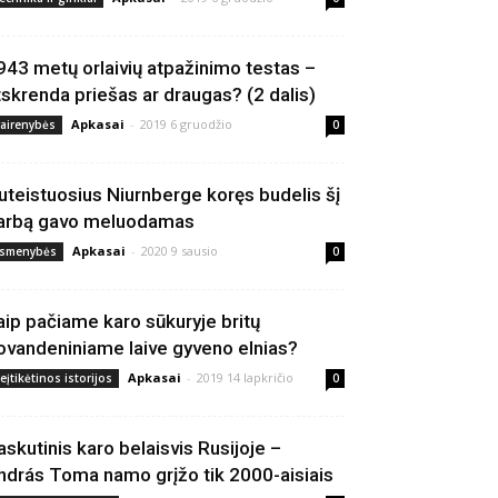
943 metų orlaivių atpažinimo testas –
tskrenda priešas ar draugas? (2 dalis)
Apkasai
-
2019 6 gruodžio
vairenybės
0
uteistuosius Niurnberge koręs budelis šį
arbą gavo meluodamas
Apkasai
-
2020 9 sausio
smenybės
0
aip pačiame karo sūkuryje britų
ovandeniniame laive gyveno elnias?
Apkasai
-
2019 14 lapkričio
eįtikėtinos istorijos
0
askutinis karo belaisvis Rusijoje –
ndrás Toma namo grįžo tik 2000-aisiais