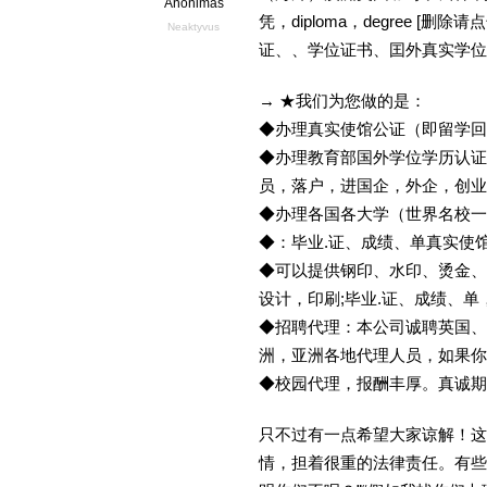
Anonimas
凭，diploma，degree 
Neaktyvus
证、、学位证书、囯外真实学位
→ ★我们为您做的是：
◆办理真实使馆公证（即留学
◆办理教育部国外学位学历认证
员，落户，进国企，外企，创
◆办理各国各大学（世界名校
◆：毕业.证、成绩、单真实使
◆可以提供钢印、水印、烫金、
设计，印刷;毕业.证、成绩、
◆招聘代理：本公司诚聘英国、
洲，亚洲各地代理人员，如果你
◆校园代理，报酬丰厚。真诚期待
只不过有一点希望大家谅解！这
情，担着很重的法律责任。有些