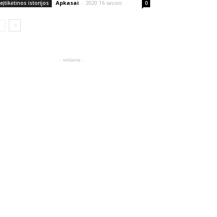
Apkasai
-
2020 16 sausio
eįtikėtinos istorijos
0
- reklama -