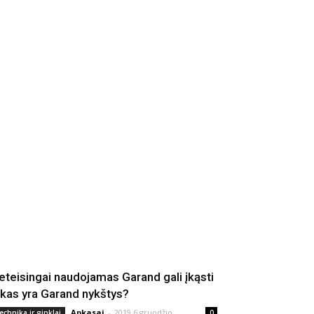
eteisingai naudojamas Garand gali įkąsti
 kas yra Garand nykštys?
Apkasai
-
2019 6 gruodžio
echnika ir ginklai
0