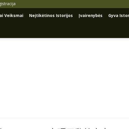
istracija
iai Veiksmai
Neįtikėtinos Istorijos
Įvairenybės
Gyva Istor