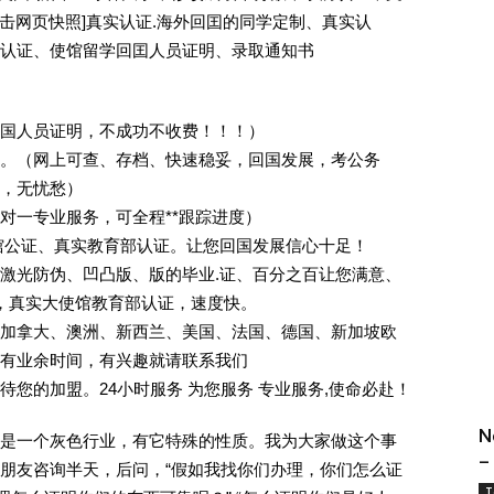
[删除请点击网页快照]真实认证.海外回囯的同学定制、真实认
认证、使馆留学回囯人员证明、录取通知书
回国人员证明，不成功不收费！！！）
。（网上可查、存档、快速稳妥，回国发展，考公务
业，无忧愁）
一对一专业服务，可全程**跟踪进度）
馆公证、真实教育部认证。让您回国发展信心十足！
激光防伪、凹凸版、版的毕业.证、百分之百让您满意、
单，真实大使馆教育部认证，速度快。
加拿大、澳洲、新西兰、美国、法国、德国、新加坡欧
有业余时间，有兴趣就请联系我们
您的加盟。24小时服务 为您服务 专业服务,使命必赴！
N
是一个灰色行业，有它特殊的性质。我为大家做这个事
–
朋友咨询半天，后问，“假如我找你们办理，你们怎么证
T