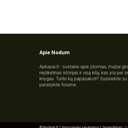
Apie Nodum
Apkasai.lt - svetainė apie įdomias, mažai gi
neįtikėtinas istorijas ir visą kitą, kas yra per
knygas. Turite ką papasakoti? Susisiekite 
parašykite forume.
© Nodum.lt | Visos teisės saugomos | Sprendimas:
Sb