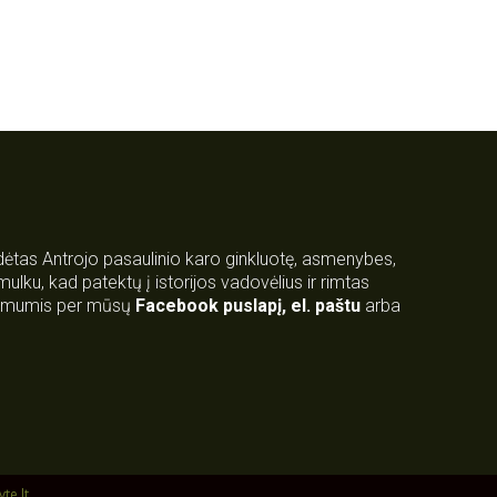
rdėtas Antrojo pasaulinio karo ginkluotę, asmenybes,
 smulku, kad patektų į istorijos vadovėlius ir rimtas
su mumis per mūsų
Facebook puslapį
,
el. paštu
arba
yte.lt