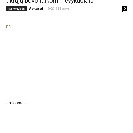
tikrųjų buvo laikomi nevykusiais
Apkasai
-
2020 24 liepos
Įvairenybės
0
- reklama -