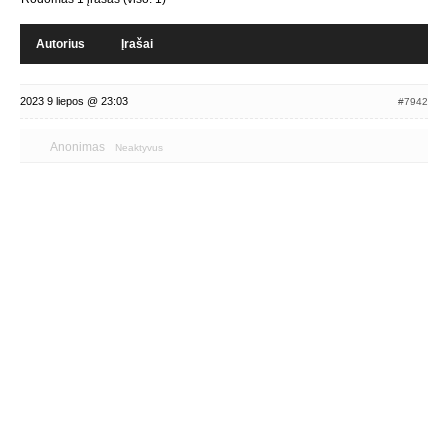
Autorius
Įrašai
2023 9 liepos @ 23:03
#7942
Anonimas
Neaktyvus