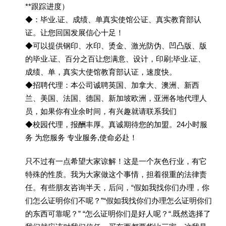
**跟踪进度）
◆：毕业.证、成绩、单真实使馆公证、真实教育部认
证。让您回国发展信心十足！
◆可以提供钢印、水印、烫金、激光防伪、凹凸版、版
的毕业.证、百分之百让您满意、设计，印刷;毕业.证、
成绩、单，真实大使馆教育部认证，速度快。
◆招聘代理：本公司诚聘英国、加拿大、澳洲、新西
兰、美国、法国、德国、新加坡欧洲，亚洲各地代理人
员，如果你有业余时间，有兴趣就请联系我们
◆校园代理，报酬丰厚。真诚期待您的加盟。24小时服
务 为您服务 专业服务,使命必赴！
只不过有一点希望大家谅解！这是一个灰色行业，有它
特殊的性质。我为大家做这个事情，担着很重的法律责
任。有些朋友咨询半天，后问，“假如我找你们办理，你
们怎么证明你们不呢？”“假如我找你们办理怎么证明你们
的东西可靠呢？” “怎么证明你们是好人呢？“.既然选择了