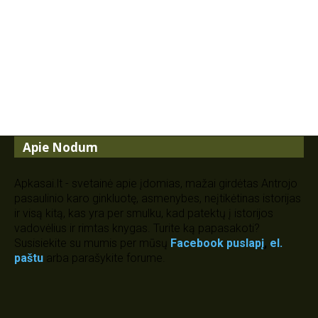
Apie Nodum
Apkasai.lt - svetainė apie įdomias, mažai girdėtas Antrojo
pasaulinio karo ginkluotę, asmenybes, neįtikėtinas istorijas
ir visą kitą, kas yra per smulku, kad patektų į istorijos
vadovėlius ir rimtas knygas. Turite ką papasakoti?
Susisiekite su mumis per mūsų
Facebook puslapį
,
el.
paštu
arba parašykite forume.