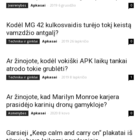
Apkasai
-
2019 6 gruodžio
Įvairenybės
0
Kodėl MG 42 kulkosvaidis turėjo tokį keistą
vamzdžio antgalį?
Apkasai
-
2019 26 lapkričio
Technika ir ginklai
0
Ar žinojote, kodėl vokiški APK laikų tankai
atrodo tokie grublėti?
Apkasai
-
2019 8 lapkričio
Technika ir ginklai
1
Ar žinojote, kad Marilyn Monroe karjera
prasidėjo karinių dronų gamykloje?
Apkasai
-
2020 8 kovo
Asmenybės
0
Garsieji „Keep calm and carry on“ plakatai iš