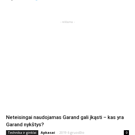
- reklama -
Neteisingai naudojamas Garand gali įkąsti – kas yra
Garand nykštys?
Apkasai
-
2019 6 gruodžio
Technika ir ginklai
0