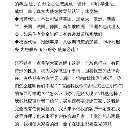
的毕业.证、百分之百让您满意、设计，印刷;毕业.证、
成绩、单，真实大使馆教育部认证，速度快。
◆招聘代理：本公司诚聘英国、加拿大、澳洲、新西
兰、美国、法国、德国、新加坡欧洲，亚洲各地代理人
员，如果你有业余时间，有兴趣就请联系我们
◆校园代理，报酬丰厚。真诚期待您的加盟。24小时服
务 为您服务 专业服务,使命必赴！
只不过有一点希望大家谅解！这是一个灰色行业，有它
特殊的性质。我为大家做这个事情，担着很重的法律责
任。有些朋友咨询半天，后问，“假如我找你们办理，你
们怎么证明你们不呢？”“假如我找你们办理怎么证明你们
的东西可靠呢？” “怎么证明你们是好人呢？“.既然选择了
我们就应该对我们信任，买东西都要货比三家，这我是
完全没有任何问题的。我从来不催我的客户一定要在我
这里办理，也从来不客户多咨询几家，毕竟谁的东西是
的，我相信大家看的出。金子在哪里都要发光8611