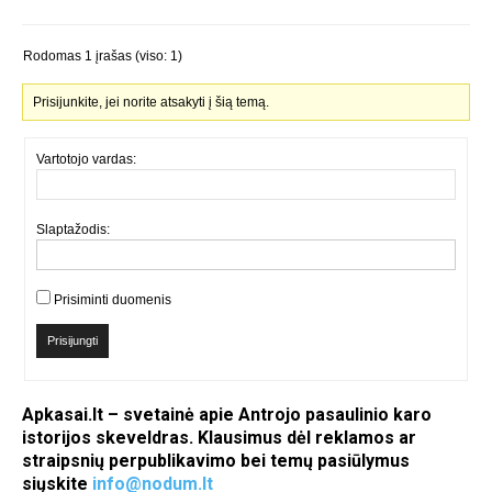
Rodomas 1 įrašas (viso: 1)
Prisijunkite, jei norite atsakyti į šią temą.
Vartotojo vardas:
Slaptažodis:
Prisiminti duomenis
Prisijungti
Apkasai.lt – svetainė apie Antrojo pasaulinio karo
istorijos skeveldras. Klausimus dėl reklamos ar
straipsnių perpublikavimo bei temų pasiūlymus
siųskite
info@nodum.lt