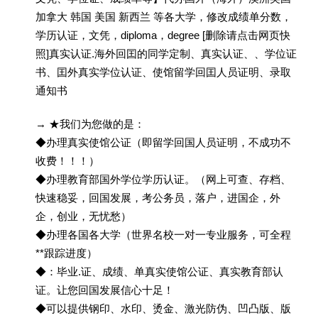
加拿大 韩国 美国 新西兰 等各大学，修改成绩单分数，
学历认证，文凭，diploma，degree [删除请点击网页快
照]真实认证.海外回囯的同学定制、真实认证、、学位证
书、囯外真实学位认证、使馆留学回囯人员证明、录取
通知书
→ ★我们为您做的是：
◆办理真实使馆公证（即留学回国人员证明，不成功不
收费！！！）
◆办理教育部国外学位学历认证。（网上可查、存档、
快速稳妥，回国发展，考公务员，落户，进国企，外
企，创业，无忧愁）
◆办理各国各大学（世界名校一对一专业服务，可全程
**跟踪进度）
◆：毕业.证、成绩、单真实使馆公证、真实教育部认
证。让您回国发展信心十足！
◆可以提供钢印、水印、烫金、激光防伪、凹凸版、版