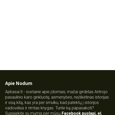
Apie Nodum
Apkasai.lt - svetainė apie įdomias, mažai girdėtas Antrojo
pasaulinio karo ginkluotę, asmenybes, neįtikėtinas istorijas
ir visą kitą, kas yra per smulku, kad patektų į istorijos
vadovėlius ir rimtas knygas. Turite ką papasakoti?
Susisiekite su mumis per mūsų
Facebook puslapį
,
el.