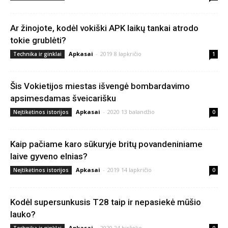
Ar žinojote, kodėl vokiški APK laikų tankai atrodo
tokie grublėti?
Apkasai
-
2019 8 lapkričio
Technika ir ginklai
1
Šis Vokietijos miestas išvengė bombardavimo
apsimesdamas šveicarišku
Apkasai
-
2020 13 balandžio
Neįtikėtinos istorijos
0
Kaip pačiame karo sūkuryje britų povandeniniame
laive gyveno elnias?
Apkasai
-
2019 14 lapkričio
Neįtikėtinos istorijos
0
Kodėl supersunkusis T28 taip ir nepasiekė mūšio
lauko?
Apkasai
-
2020 24 birželio