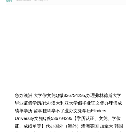
急办澳洲 大学假文凭Q微936794295,办理弗林德斯大学
毕业证假学历/代办澳大利亚大学假毕业证文凭办理假成
绩单学历,留学挂科毕不了业办文凭学历Flinders
University文凭Q薇936794295【学历认证、文凭、学位
证、成绩单等】代办国外（海外）澳洲英国 加拿大 韩国