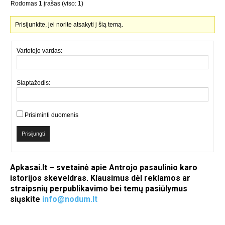
Rodomas 1 įrašas (viso: 1)
Prisijunkite, jei norite atsakyti į šią temą.
Vartotojo vardas:
Slaptažodis:
Prisiminti duomenis
Prisijungti
Apkasai.lt – svetainė apie Antrojo pasaulinio karo
istorijos skeveldras. Klausimus dėl reklamos ar
straipsnių perpublikavimo bei temų pasiūlymus
siųskite
info@nodum.lt