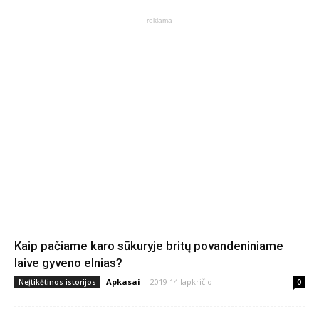
- reklama -
Kaip pačiame karo sūkuryje britų povandeniniame
laive gyveno elnias?
Apkasai
-
2019 14 lapkričio
Neįtikėtinos istorijos
0