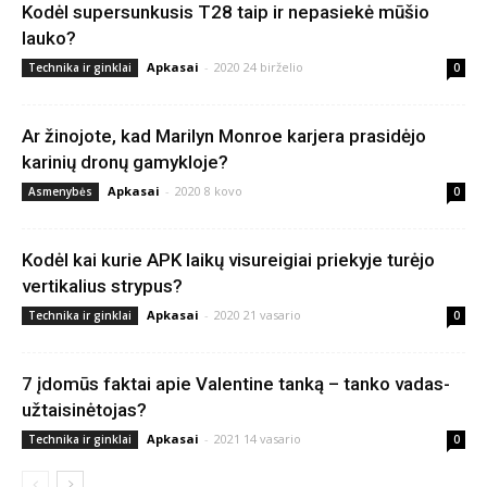
Kodėl supersunkusis T28 taip ir nepasiekė mūšio
lauko?
Apkasai
-
2020 24 birželio
Technika ir ginklai
0
Ar žinojote, kad Marilyn Monroe karjera prasidėjo
karinių dronų gamykloje?
Apkasai
-
2020 8 kovo
Asmenybės
0
Kodėl kai kurie APK laikų visureigiai priekyje turėjo
vertikalius strypus?
Apkasai
-
2020 21 vasario
Technika ir ginklai
0
7 įdomūs faktai apie Valentine tanką – tanko vadas-
užtaisinėtojas?
Apkasai
-
2021 14 vasario
Technika ir ginklai
0