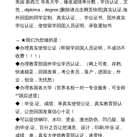
美国 新西兰 等各大学，修改成绩单分数，学历认证，文
凭，diploma，degree [删除请点击网页快照]真实认证.海
外回囯的同学定制、真实认证、、学位证书、囯外真实
学位认证、使馆留学回囯人员证明、录取通知书
→ ★我们为您做的是：
◆办理真实使馆公证（即留学回国人员证明，不成功不
收费！！！）
◆办理教育部国外学位学历认证。（网上可查、存档、
快速稳妥，回国发展，考公务员，落户，进国企，外
企，创业，无忧愁）
◆办理各国各大学（世界名校一对一专业服务，可全程
**跟踪进度）
◆：毕业.证、成绩、单真实使馆公证、真实教育部认
证。让您回国发展信心十足！
◆可以提供钢印、水印、烫金、激光防伪、凹凸版、版
的毕业.证、百分之百让您满意、设计，印刷;毕业.证、
成绩、单，真实大使馆教育部认证，速度快。