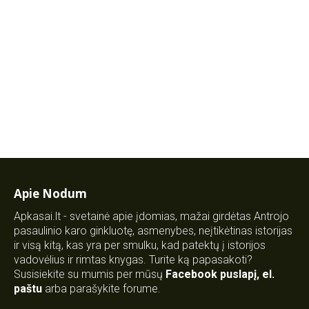
Apie Nodum
Apkasai.lt - svetainė apie įdomias, mažai girdėtas Antrojo
pasaulinio karo ginkluotę, asmenybes, neįtikėtinas istorijas
ir visą kitą, kas yra per smulku, kad patektų į istorijos
vadovėlius ir rimtas knygas. Turite ką papasakoti?
Susisiekite su mumis per mūsų
Facebook puslapį
,
el.
paštu
arba parašykite forume.