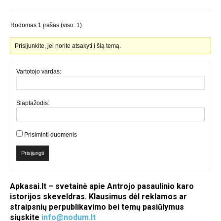
Rodomas 1 įrašas (viso: 1)
Prisijunkite, jei norite atsakyti į šią temą.
Vartotojo vardas:
Slaptažodis:
Prisiminti duomenis
Prisijungti
Apkasai.lt – svetainė apie Antrojo pasaulinio karo
istorijos skeveldras. Klausimus dėl reklamos ar
straipsnių perpublikavimo bei temų pasiūlymus
siųskite
info@nodum.lt