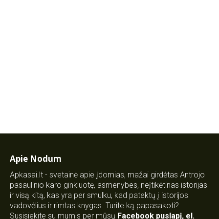
Apie Nodum
Apkasai.lt - svetainė apie įdomias, mažai girdėtas Antrojo
pasaulinio karo ginkluotę, asmenybes, neįtikėtinas istorijas
ir visą kitą, kas yra per smulku, kad patektų į istorijos
vadovėlius ir rimtas knygas. Turite ką papasakoti?
Susisiekite su mumis per mūsų
Facebook puslapį
,
el.