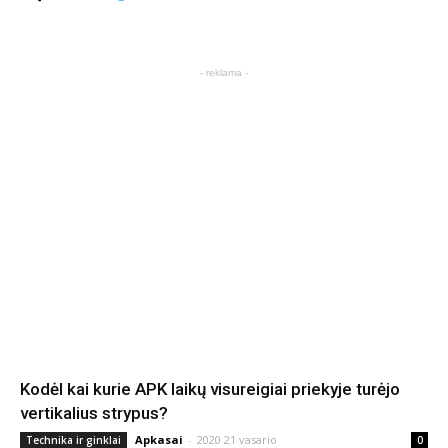
- reklama -
Kodėl kai kurie APK laikų visureigiai priekyje turėjo
vertikalius strypus?
Apkasai
-
2020 21 vasario
Technika ir ginklai
0