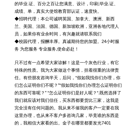
的毕业.证、百分之百让您满意、设计，印刷;毕业.证、
成绩、单，真实大使馆教育部认证，速度快。
◆招聘代理：本公司诚聘英国、加拿大、澳洲、新西
兰、美国、法国、德国、新加坡欧洲，亚洲各地代理人
员，如果你有业余时间，有兴趣就请联系我们
◆校园代理，报酬丰厚。真诚期待您的加盟。24小时服
务 为您服务 专业服务,使命必赴！
只不过有一点希望大家谅解！这是一个灰色行业，有它
特殊的性质。我为大家做这个事情，担着很重的法律责
任。有些朋友咨询半天，后问，“假如我找你们办理，你
们怎么证明你们不呢？”“假如我找你们办理怎么证明你们
的东西可靠呢？” “怎么证明你们是好人呢？“.既然选择了
我们就应该对我们信任，买东西都要货比三家，这我是
完全没有任何问题的。我从来不催我的客户一定要在我
这里办理，也从来不客户多咨询几家，毕竟谁的东西是
的，我相信大家看的出。金子在哪里都要发光7401