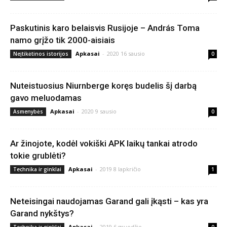
Paskutinis karo belaisvis Rusijoje – András Toma
namo grįžo tik 2000-aisiais
Apkasai
-
2020 16 sausio
Neįtikėtinos istorijos
0
Nuteistuosius Niurnberge koręs budelis šį darbą
gavo meluodamas
Apkasai
-
2020 9 sausio
Asmenybės
0
Ar žinojote, kodėl vokiški APK laikų tankai atrodo
tokie grublėti?
Apkasai
-
2019 8 lapkričio
Technika ir ginklai
1
Neteisingai naudojamas Garand gali įkąsti – kas yra
Garand nykštys?
Apkasai
-
2019 6 gruodžio