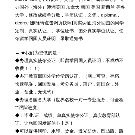
办国外（海外）澳洲英国 加拿大 韩国 美国 新西兰 等各
大学，修改成绩单分数，学历认证，文凭，diploma，
degree [删除请点击网页快照]真实认证.海外回囯的同学
定制、真实认证、、学位证书、囯外真实学位认证、使
馆留学回囯人员证明、录取通知书
→ ★我们为您做的是：
◆办理真实使馆公证（即留学回国人员证明，不成功不
收费！！！）
◆办理教育部国外学位学历认证。（网上可查、存档、
快速稳妥，回国发展，考公务员，落户，进国企，外
企，创业，无忧愁）
◆办理各国各大学（世界名校一对一专业服务，可全程
**跟踪进度）
◆：毕业.证、成绩、单真实使馆公证、真实教育部认
证。让您回国发展信心十足！
◆可以提供钢印、水印、烫金、激光防伪、凹凸版、版