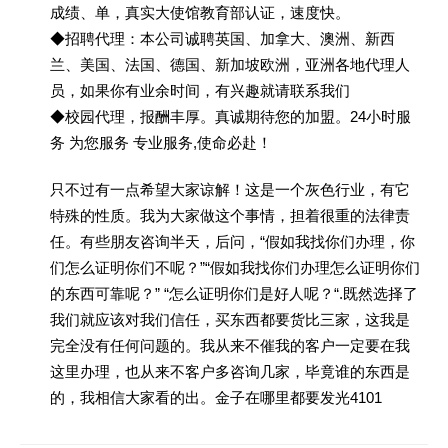
成绩、单，真实大使馆教育部认证，速度快。
◆招聘代理：本公司诚聘英国、加拿大、澳洲、新西
兰、美国、法国、德国、新加坡欧洲，亚洲各地代理人
员，如果你有业余时间，有兴趣就请联系我们
◆校园代理，报酬丰厚。真诚期待您的加盟。24小时服
务 为您服务 专业服务,使命必赴！
只不过有一点希望大家谅解！这是一个灰色行业，有它
特殊的性质。我为大家做这个事情，担着很重的法律责
任。有些朋友咨询半天，后问，“假如我找你们办理，你
们怎么证明你们不呢？”“假如我找你们办理怎么证明你们
的东西可靠呢？” “怎么证明你们是好人呢？“.既然选择了
我们就应该对我们信任，买东西都要货比三家，这我是
完全没有任何问题的。我从来不催我的客户一定要在我
这里办理，也从来不客户多咨询几家，毕竟谁的东西是
的，我相信大家看的出。金子在哪里都要发光4101