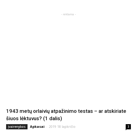
- reklama -
1943 metų orlaivių atpažinimo testas – ar atskiriate
šiuos lėktuvus? (1 dalis)
Apkasai
-
2019 18 lapkričio
Įvairenybės
3