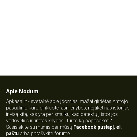
Apie Nodum
Apkasai.lt - svetainė apie įdomias, mažai girdėtas Antrojo
pasaulinio karo ginkluotę, asmenybes, neįtikėtinas istorijas
ir visą kitą, kas yra per smulku, kad patektų į istorijos
vadovėlius ir rimtas knygas. Turite ką papasakoti?
Susisiekite su mumis per mūsų
Facebook puslapį
,
el.
paštu
arba parašykite forume.