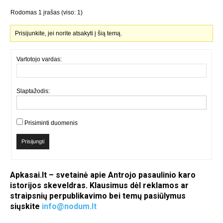
Rodomas 1 įrašas (viso: 1)
Prisijunkite, jei norite atsakyti į šią temą.
Vartotojo vardas:
Slaptažodis:
Prisiminti duomenis
Prisijungti
Apkasai.lt – svetainė apie Antrojo pasaulinio karo
istorijos skeveldras. Klausimus dėl reklamos ar
straipsnių perpublikavimo bei temų pasiūlymus
siųskite
info@nodum.lt