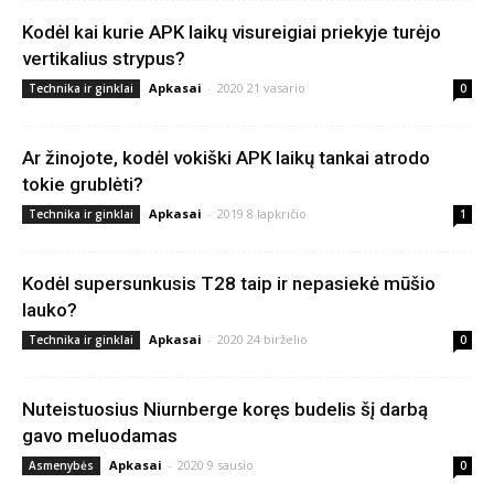
Kodėl kai kurie APK laikų visureigiai priekyje turėjo
vertikalius strypus?
Apkasai
-
2020 21 vasario
Technika ir ginklai
0
Ar žinojote, kodėl vokiški APK laikų tankai atrodo
tokie grublėti?
Apkasai
-
2019 8 lapkričio
Technika ir ginklai
1
Kodėl supersunkusis T28 taip ir nepasiekė mūšio
lauko?
Apkasai
-
2020 24 birželio
Technika ir ginklai
0
Nuteistuosius Niurnberge koręs budelis šį darbą
gavo meluodamas
Apkasai
-
2020 9 sausio
Asmenybės
0