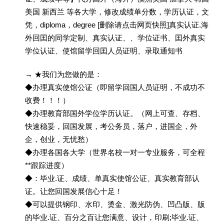
美国 新西兰 等各大学，修改成绩单分数，学历认证，文
凭，diploma，degree [删除请点击网页快照]真实认证.海
外回囯的同学定制、真实认证、、学位证书、囯外真实
学位认证、使馆留学回囯人员证明、录取通知书
→ ★我们为您做的是：
◆办理真实使馆公证（即留学回国人员证明，不成功不
收费！！！）
◆办理教育部国外学位学历认证。（网上可查、存档、
快速稳妥，回国发展，考公务员，落户，进国企，外
企，创业，无忧愁）
◆办理各国各大学（世界名校一对一专业服务，可全程
**跟踪进度）
◆：毕业.证、成绩、单真实使馆公证、真实教育部认
证。让您回国发展信心十足！
◆可以提供钢印、水印、烫金、激光防伪、凹凸版、版
的毕业.证、百分之百让您满意、设计，印刷;毕业.证、