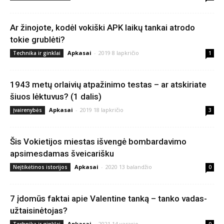
Ar žinojote, kodėl vokiški APK laikų tankai atrodo
tokie grublėti?
Apkasai
-
2019 8 lapkričio
Technika ir ginklai
1
1943 metų orlaivių atpažinimo testas – ar atskiriate
šiuos lėktuvus? (1 dalis)
Apkasai
-
2019 18 lapkričio
Įvairenybės
3
Šis Vokietijos miestas išvengė bombardavimo
apsimesdamas šveicarišku
Apkasai
-
2020 13 balandžio
Neįtikėtinos istorijos
0
7 įdomūs faktai apie Valentine tanką – tanko vadas-
užtaisinėtojas?
Apkasai
-
2021 14 vasario