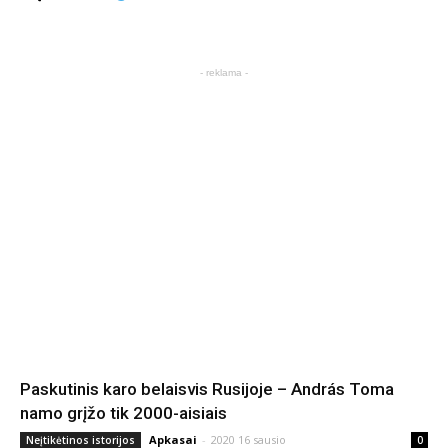
- reklama -
Paskutinis karo belaisvis Rusijoje – András Toma
namo grįžo tik 2000-aisiais
Apkasai
-
2020 16 sausio
Neįtikėtinos istorijos
0