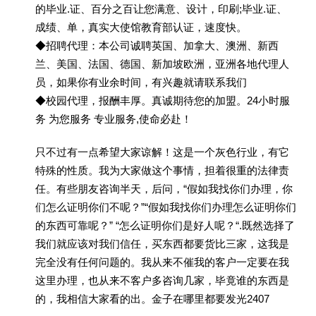
的毕业.证、百分之百让您满意、设计，印刷;毕业.证、
成绩、单，真实大使馆教育部认证，速度快。
◆招聘代理：本公司诚聘英国、加拿大、澳洲、新西
兰、美国、法国、德国、新加坡欧洲，亚洲各地代理人
员，如果你有业余时间，有兴趣就请联系我们
◆校园代理，报酬丰厚。真诚期待您的加盟。24小时服
务 为您服务 专业服务,使命必赴！
只不过有一点希望大家谅解！这是一个灰色行业，有它
特殊的性质。我为大家做这个事情，担着很重的法律责
任。有些朋友咨询半天，后问，“假如我找你们办理，你
们怎么证明你们不呢？”“假如我找你们办理怎么证明你们
的东西可靠呢？” “怎么证明你们是好人呢？“.既然选择了
我们就应该对我们信任，买东西都要货比三家，这我是
完全没有任何问题的。我从来不催我的客户一定要在我
这里办理，也从来不客户多咨询几家，毕竟谁的东西是
的，我相信大家看的出。金子在哪里都要发光2407