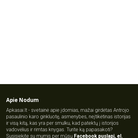
Apie Nodum
Apkasai.lt - svetainė apie įdomias, mažai girdėtas Antrojo
pasaulinio karo ginkluotę, asmenybes, neįtikėtinas istorijas
ir visą kitą, kas yra per smulku, kad patektų į istorijos
vadovėlius ir rimtas knygas. Turite ką papasakoti?
Susisiekite su mumis per mūsų
Facebook puslapį
,
el.