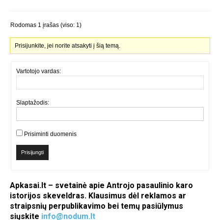
Rodomas 1 įrašas (viso: 1)
Prisijunkite, jei norite atsakyti į šią temą.
Vartotojo vardas:
Slaptažodis:
Prisiminti duomenis
Prisijungti
Apkasai.lt – svetainė apie Antrojo pasaulinio karo
istorijos skeveldras. Klausimus dėl reklamos ar
straipsnių perpublikavimo bei temų pasiūlymus
siųskite
info@nodum.lt