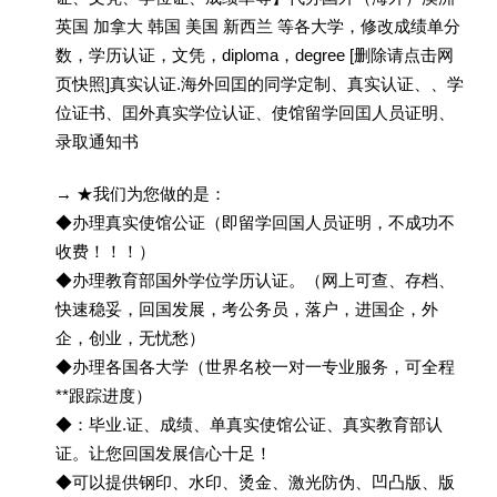
英国 加拿大 韩国 美国 新西兰 等各大学，修改成绩单分
数，学历认证，文凭，diploma，degree [删除请点击网
页快照]真实认证.海外回囯的同学定制、真实认证、、学
位证书、囯外真实学位认证、使馆留学回囯人员证明、
录取通知书
→ ★我们为您做的是：
◆办理真实使馆公证（即留学回国人员证明，不成功不
收费！！！）
◆办理教育部国外学位学历认证。（网上可查、存档、
快速稳妥，回国发展，考公务员，落户，进国企，外
企，创业，无忧愁）
◆办理各国各大学（世界名校一对一专业服务，可全程
**跟踪进度）
◆：毕业.证、成绩、单真实使馆公证、真实教育部认
证。让您回国发展信心十足！
◆可以提供钢印、水印、烫金、激光防伪、凹凸版、版