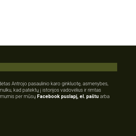
rdėtas Antrojo pasaulinio karo ginkluotę, asmenybes,
 smulku, kad patektų į istorijos vadovėlius ir rimtas
su mumis per mūsų
Facebook puslapį
,
el. paštu
arba