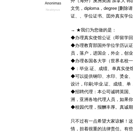
外（海外）澳洲英国 加拿大 韩
Anonimas
文凭，diploma，degree
Neaktyvus
证、、学位证书、囯外真实学位
→ ★我们为您做的是：
◆办理真实使馆公证（即留学
◆办理教育部国外学位学历认证
员，落户，进国企，外企，创
◆办理各国各大学（世界名校
◆：毕业.证、成绩、单真实使
◆可以提供钢印、水印、烫金、
设计，印刷;毕业.证、成绩、
◆招聘代理：本公司诚聘英国、
洲，亚洲各地代理人员，如果你
◆校园代理，报酬丰厚。真诚期待
只不过有一点希望大家谅解！这
情，担着很重的法律责任。有些