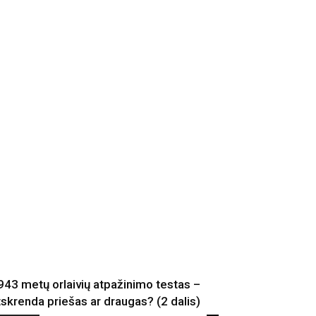
943 metų orlaivių atpažinimo testas –
tskrenda priešas ar draugas? (2 dalis)