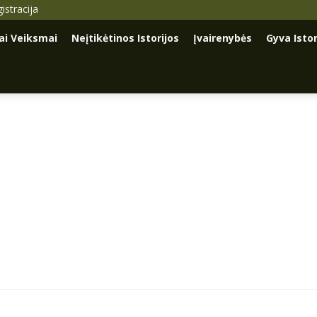
istracija
iai Veiksmai
Neįtikėtinos Istorijos
Įvairenybės
Gyva Istor