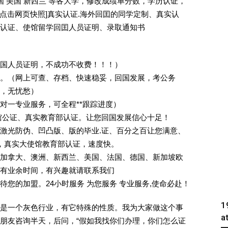
国 美国 新西兰 等各大学，修改成绩单分数，学历认证，
 [删除请点击网页快照]真实认证.海外回囯的同学定制、真实认
认证、使馆留学回囯人员证明、录取通知书
回国人员证明，不成功不收费！！！）
。（网上可查、存档、快速稳妥，回国发展，考公务
业，无忧愁）
一对一专业服务，可全程**跟踪进度）
馆公证、真实教育部认证。让您回国发展信心十足！
激光防伪、凹凸版、版的毕业.证、百分之百让您满意、
单，真实大使馆教育部认证，速度快。
加拿大、澳洲、新西兰、美国、法国、德国、新加坡欧
有业余时间，有兴趣就请联系我们
您的加盟。24小时服务 为您服务 专业服务,使命必赴！
1
是一个灰色行业，有它特殊的性质。我为大家做这个事
a
朋友咨询半天，后问，“假如我找你们办理，你们怎么证