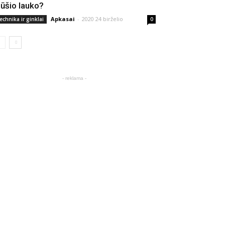
ūšio lauko?
Apkasai
-
2020 24 birželio
echnika ir ginklai
0
- reklama -