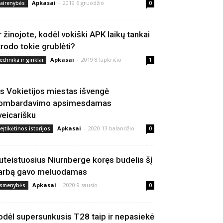
Apkasai
-
2019 6 gruodžio
vairenybės
0
r žinojote, kodėl vokiški APK laikų tankai
trodo tokie grublėti?
Apkasai
-
2019 8 lapkričio
echnika ir ginklai
1
is Vokietijos miestas išvengė
ombardavimo apsimesdamas
veicarišku
Apkasai
-
2020 13 balandžio
eįtikėtinos istorijos
0
uteistuosius Niurnberge koręs budelis šį
arbą gavo meluodamas
Apkasai
-
2020 9 sausio
smenybės
0
odėl supersunkusis T28 taip ir nepasiekė