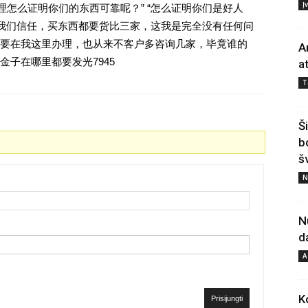
Į
理怎么证明你们的东西可靠呢？” “怎么证明你们是好人
对我们信任，买东西都要货比三家，这我是完全没有任何问
要在我这里办理，也从来不客户多咨询几家，毕竟谁的
A
子在哪里都要发光7945
a
T
Š
b
š
N
N
d
A
K
Prisijungti