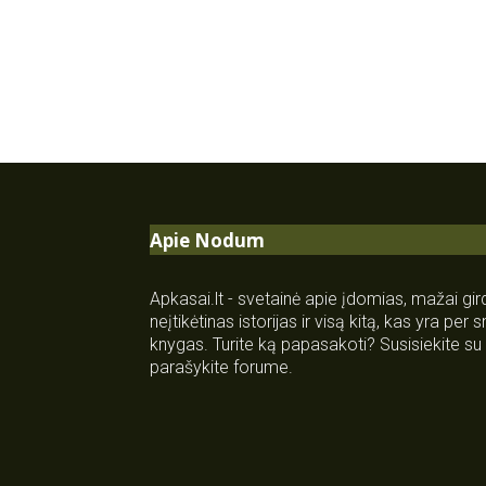
Apie Nodum
Apkasai.lt - svetainė apie įdomias, mažai gi
neįtikėtinas istorijas ir visą kitą, kas yra per
knygas. Turite ką papasakoti? Susisiekite 
parašykite forume.