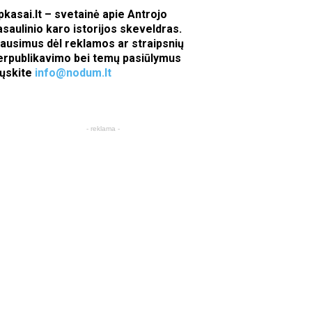
pkasai.lt – svetainė apie Antrojo
asaulinio karo istorijos skeveldras.
lausimus dėl reklamos ar straipsnių
erpublikavimo bei temų pasiūlymus
iųskite
info@nodum.lt
- reklama -