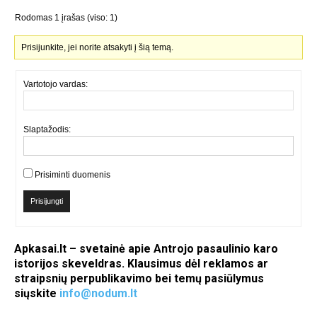
Rodomas 1 įrašas (viso: 1)
Prisijunkite, jei norite atsakyti į šią temą.
Vartotojo vardas:
Slaptažodis:
Prisiminti duomenis
Prisijungti
Apkasai.lt – svetainė apie Antrojo pasaulinio karo
istorijos skeveldras. Klausimus dėl reklamos ar
straipsnių perpublikavimo bei temų pasiūlymus
siųskite
info@nodum.lt