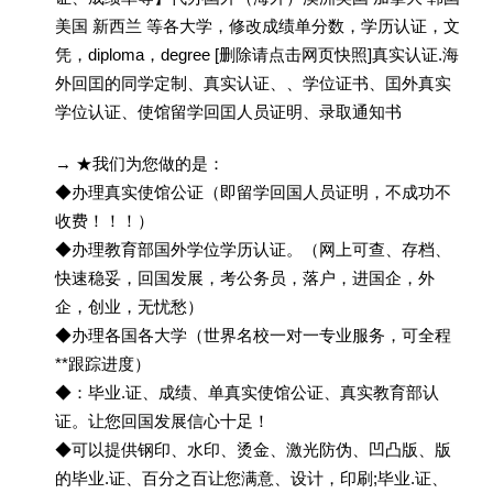
美国 新西兰 等各大学，修改成绩单分数，学历认证，文
凭，diploma，degree [删除请点击网页快照]真实认证.海
外回囯的同学定制、真实认证、、学位证书、囯外真实
学位认证、使馆留学回囯人员证明、录取通知书
→ ★我们为您做的是：
◆办理真实使馆公证（即留学回国人员证明，不成功不
收费！！！）
◆办理教育部国外学位学历认证。（网上可查、存档、
快速稳妥，回国发展，考公务员，落户，进国企，外
企，创业，无忧愁）
◆办理各国各大学（世界名校一对一专业服务，可全程
**跟踪进度）
◆：毕业.证、成绩、单真实使馆公证、真实教育部认
证。让您回国发展信心十足！
◆可以提供钢印、水印、烫金、激光防伪、凹凸版、版
的毕业.证、百分之百让您满意、设计，印刷;毕业.证、