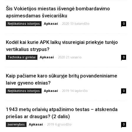
Šis Vokietijos miestas išvengė bombardavimo
apsimesdamas šveicarišku
Apkasai
-
2020 13 balandžio
Neįtikėtinos istorijos
0
Kodėl kai kurie APK laikų visureigiai priekyje turėjo
vertikalius strypus?
Apkasai
-
2020 21 vasario
Technika ir ginklai
0
Kaip pačiame karo sūkuryje britų povandeniniame
laive gyveno elnias?
Apkasai
-
2019 14 lapkričio
Neįtikėtinos istorijos
0
1943 metų orlaivių atpažinimo testas – atskrenda
priešas ar draugas? (2 dalis)
Apkasai
-
2019 6 gruodžio
Įvairenybės
0