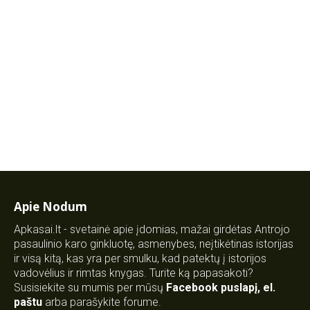
Apie Nodum
Apkasai.lt - svetainė apie įdomias, mažai girdėtas Antrojo
pasaulinio karo ginkluotę, asmenybes, neįtikėtinas istorijas
ir visą kitą, kas yra per smulku, kad patektų į istorijos
vadovėlius ir rimtas knygas. Turite ką papasakoti?
Susisiekite su mumis per mūsų
Facebook puslapį
,
el.
paštu
arba parašykite forume.