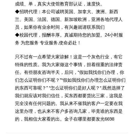
成绩、单，真实大使馆教育部认证，速度快。
◆招聘代理：本公司诚聘英国、加拿大、澳洲、新西
兰、美国、法国、德国、新加坡欧洲，亚洲各地代理人
员，如果你有业余时间，有兴趣就请联系我们
◆校园代理，报酬丰厚。真诚期待您的加盟。24小时服
务 为您服务 专业服务,使命必赴！
只不过有一点希望大家谅解！这是一个灰色行业，有它
特殊的性质。我为大家做这个事情，担着很重的法律责
任。有些朋友咨询半天，后问，“假如我找你们办理，你
们怎么证明你们不呢？”“假如我找你们办理怎么证明你们
的东西可靠呢？” “怎么证明你们是好人呢？“.既然选择了
我们就应该对我们信任，买东西都要货比三家，这我是
完全没有任何问题的。我从来不催我的客户一定要在我
这里办理，也从来不客户多咨询几家，毕竟谁的东西是
的，我相信大家看的出。金子在哪里都要发光6698