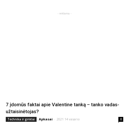
- reklama -
7 įdomūs faktai apie Valentine tanką – tanko vadas-
užtaisinėtojas?
Apkasai
-
2021 14 vasario
Technika ir ginklai
0