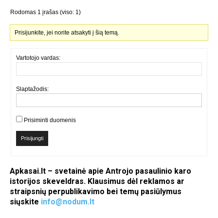
Rodomas 1 įrašas (viso: 1)
Prisijunkite, jei norite atsakyti į šią temą.
Vartotojo vardas:
Slaptažodis:
Prisiminti duomenis
Prisijungti
Apkasai.lt – svetainė apie Antrojo pasaulinio karo
istorijos skeveldras. Klausimus dėl reklamos ar
straipsnių perpublikavimo bei temų pasiūlymus
siųskite
info@nodum.lt