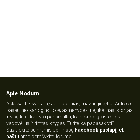
Apie Nodum
Apkasai.lt - svetainė apie įdomias, mažai girdėtas Antrojo
pasaulinio karo ginkluotę, asmenybes, neįtikėtinas istorijas
ir visą kitą, kas yra per smulku, kad patektų į istorijos
vadovėlius ir rimtas knygas. Turite ką papasakoti?
Susisiekite su mumis per mūsų
Facebook puslapį
,
el.
paštu
arba parašykite forume.