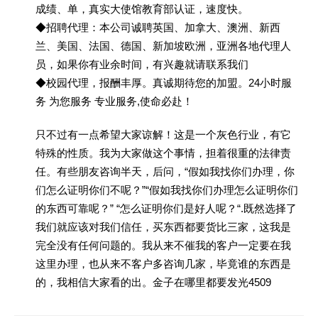
成绩、单，真实大使馆教育部认证，速度快。
◆招聘代理：本公司诚聘英国、加拿大、澳洲、新西
兰、美国、法国、德国、新加坡欧洲，亚洲各地代理人
员，如果你有业余时间，有兴趣就请联系我们
◆校园代理，报酬丰厚。真诚期待您的加盟。24小时服
务 为您服务 专业服务,使命必赴！
只不过有一点希望大家谅解！这是一个灰色行业，有它
特殊的性质。我为大家做这个事情，担着很重的法律责
任。有些朋友咨询半天，后问，“假如我找你们办理，你
们怎么证明你们不呢？”“假如我找你们办理怎么证明你们
的东西可靠呢？” “怎么证明你们是好人呢？“.既然选择了
我们就应该对我们信任，买东西都要货比三家，这我是
完全没有任何问题的。我从来不催我的客户一定要在我
这里办理，也从来不客户多咨询几家，毕竟谁的东西是
的，我相信大家看的出。金子在哪里都要发光4509