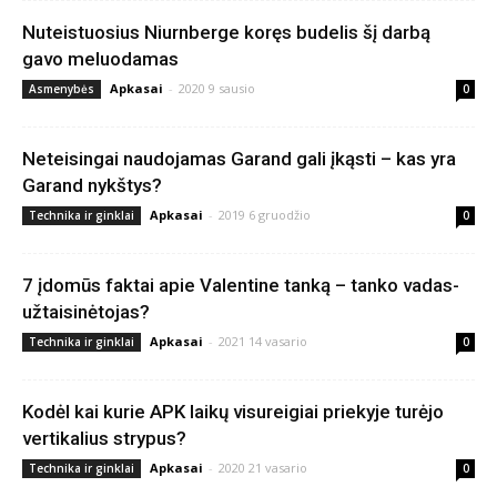
Nuteistuosius Niurnberge koręs budelis šį darbą
gavo meluodamas
Apkasai
-
2020 9 sausio
Asmenybės
0
Neteisingai naudojamas Garand gali įkąsti – kas yra
Garand nykštys?
Apkasai
-
2019 6 gruodžio
Technika ir ginklai
0
7 įdomūs faktai apie Valentine tanką – tanko vadas-
užtaisinėtojas?
Apkasai
-
2021 14 vasario
Technika ir ginklai
0
Kodėl kai kurie APK laikų visureigiai priekyje turėjo
vertikalius strypus?
Apkasai
-
2020 21 vasario
Technika ir ginklai
0