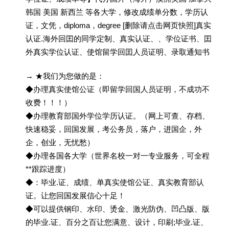
韩国 美国 新西兰 等各大学，修改成绩单分数，学历认
证，文凭，diploma，degree [删除请点击网页快照]真实
认证.海外回囯的同学定制、真实认证、、学位证书、囯
外真实学位认证、使馆留学回囯人员证明、录取通知书
→ ★我们为您做的是：
◆办理真实使馆公证（即留学回国人员证明，不成功不
收费！！！）
◆办理教育部国外学位学历认证。（网上可查、存档、
快速稳妥，回国发展，考公务员，落户，进国企，外
企，创业，无忧愁）
◆办理各国各大学（世界名校一对一专业服务，可全程
**跟踪进度）
◆：毕业.证、成绩、单真实使馆公证、真实教育部认
证。让您回国发展信心十足！
◆可以提供钢印、水印、烫金、激光防伪、凹凸版、版
的毕业.证、百分之百让您满意、设计，印刷;毕业.证、