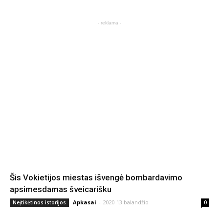
- reklama -
Šis Vokietijos miestas išvengė bombardavimo
apsimesdamas šveicarišku
Apkasai
-
2020 13 balandžio
Neįtikėtinos istorijos
0