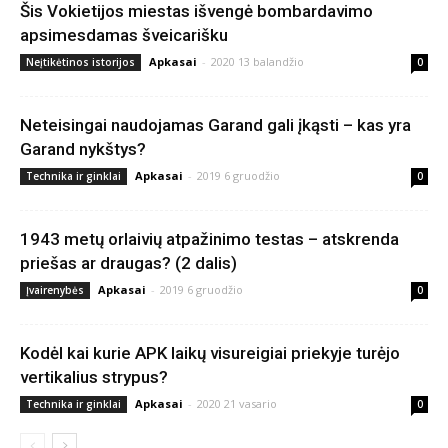
Šis Vokietijos miestas išvengė bombardavimo
apsimesdamas šveicarišku
Apkasai
-
2020 13 balandžio
Neįtikėtinos istorijos
0
Neteisingai naudojamas Garand gali įkąsti – kas yra
Garand nykštys?
Apkasai
-
2019 6 gruodžio
Technika ir ginklai
0
1943 metų orlaivių atpažinimo testas – atskrenda
priešas ar draugas? (2 dalis)
Apkasai
-
2019 6 gruodžio
Įvairenybės
0
Kodėl kai kurie APK laikų visureigiai priekyje turėjo
vertikalius strypus?
Apkasai
-
2020 21 vasario
Technika ir ginklai
0