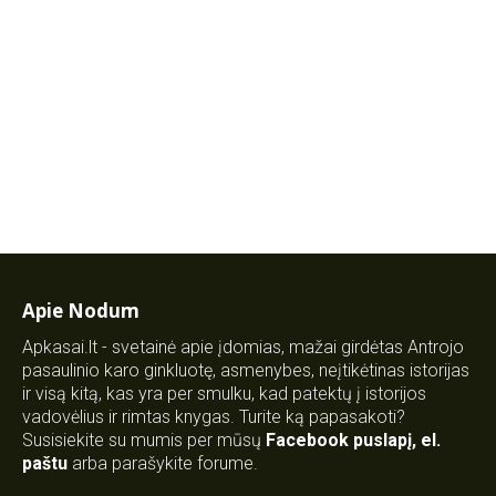
Apie Nodum
Apkasai.lt - svetainė apie įdomias, mažai girdėtas Antrojo
pasaulinio karo ginkluotę, asmenybes, neįtikėtinas istorijas
ir visą kitą, kas yra per smulku, kad patektų į istorijos
vadovėlius ir rimtas knygas. Turite ką papasakoti?
Susisiekite su mumis per mūsų
Facebook puslapį
,
el.
paštu
arba parašykite forume.