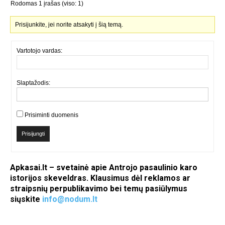
Rodomas 1 įrašas (viso: 1)
Prisijunkite, jei norite atsakyti į šią temą.
Vartotojo vardas:
Slaptažodis:
Prisiminti duomenis
Prisijungti
Apkasai.lt – svetainė apie Antrojo pasaulinio karo
istorijos skeveldras. Klausimus dėl reklamos ar
straipsnių perpublikavimo bei temų pasiūlymus
siųskite
info@nodum.lt