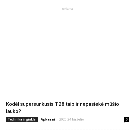
- reklama -
Kodėl supersunkusis T28 taip ir nepasiekė mūšio
lauko?
Apkasai
-
2020 24 birželio
Technika ir ginklai
0