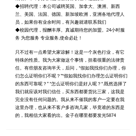
◆招聘代理：本公司诚聘英国、加拿大、澳洲、新西
兰、美国、法国、德国、新加坡欧洲，亚洲各地代理人
员，如果你有业余时间，有兴趣就请联系我们
◆校园代理，报酬丰厚。真诚期待您的加盟。24小时服
务 为您服务 专业服务,使命必赴！
只不过有一点希望大家谅解！这是一个灰色行业，有它
特殊的性质。我为大家做这个事情，担着很重的法律责
任。有些朋友咨询半天，后问，“假如我找你们办理，你
们怎么证明你们不呢？”“假如我找你们办理怎么证明你们
的东西可靠呢？” “怎么证明你们是好人呢？“.既然选择了
我们就应该对我们信任，买东西都要货比三家，这我是
完全没有任何问题的。我从来不催我的客户一定要在我
这里办理，也从来不客户多咨询几家，毕竟谁的东西是
的，我相信大家看的出。金子在哪里都要发光5874