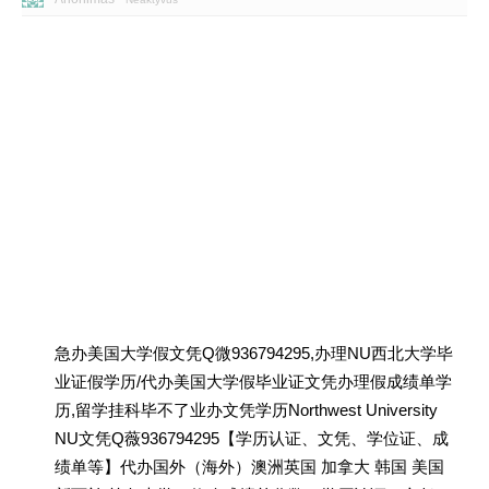
急办美国大学假文凭Q微936794295,办理NU西北大学毕
业证假学历/代办美国大学假毕业证文凭办理假成绩单学
历,留学挂科毕不了业办文凭学历Northwest University
NU文凭Q薇936794295【学历认证、文凭、学位证、成
绩单等】代办国外（海外）澳洲英国 加拿大 韩国 美国