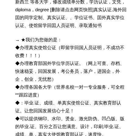
新西兰 等各大学，修改成绩单分数，学历认证，文凭，
diploma，degree [删除请点击网页快照]真实认证.海外回
囯的同学定制、真实认证、、学位证书、囯外真实学位
认证、使馆留学回囯人员证明、录取通知书
→ ★我们为您做的是：
◆办理真实使馆公证（即留学回国人员证明，不成功不
收费！！！）
◆办理教育部国外学位学历认证。（网上可查、存档、
快速稳妥，回国发展，考公务员，落户，进国企，外
企，创业，无忧愁）
◆办理各国各大学（世界名校一对一专业服务，可全程
**跟踪进度）
◆：毕业.证、成绩、单真实使馆公证、真实教育部认
证。让您回国发展信心十足！
◆可以提供钢印、水印、烫金、激光防伪、凹凸版、版
的毕业.证、百分之百让您满意、设计，印刷;毕业.证、
成绩、单，真实大使馆教育部认证，速度快。