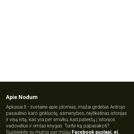
Apie Nodum
Apkasai.lt - svetainė apie įdomias, mažai girdėtas Antrojo
pasaulinio karo ginkluotę, asmenybes, neįtikėtinas istorijas
ir visą kitą, kas yra per smulku, kad patektų į istorijos
vadovėlius ir rimtas knygas. Turite ką papasakoti?
Susisiekite su mumis per mūsų
Facebook puslapį
,
el.