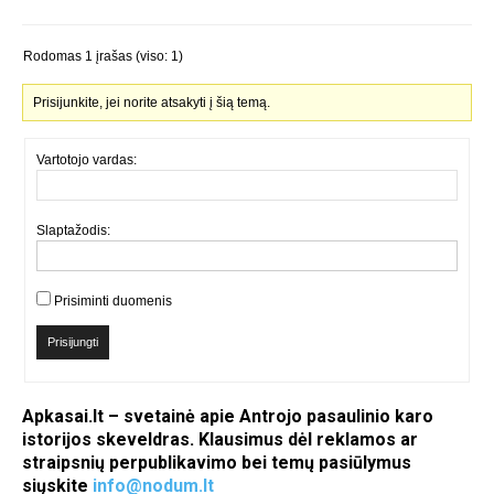
Rodomas 1 įrašas (viso: 1)
Prisijunkite, jei norite atsakyti į šią temą.
Vartotojo vardas:
Slaptažodis:
Prisiminti duomenis
Prisijungti
Apkasai.lt – svetainė apie Antrojo pasaulinio karo
istorijos skeveldras. Klausimus dėl reklamos ar
straipsnių perpublikavimo bei temų pasiūlymus
siųskite
info@nodum.lt