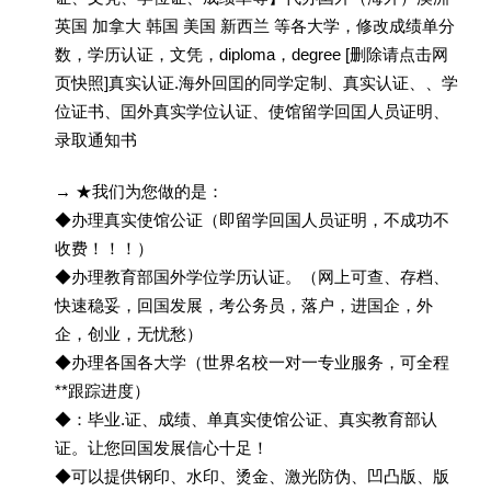
英国 加拿大 韩国 美国 新西兰 等各大学，修改成绩单分
数，学历认证，文凭，diploma，degree [删除请点击网
页快照]真实认证.海外回囯的同学定制、真实认证、、学
位证书、囯外真实学位认证、使馆留学回囯人员证明、
录取通知书
→ ★我们为您做的是：
◆办理真实使馆公证（即留学回国人员证明，不成功不
收费！！！）
◆办理教育部国外学位学历认证。（网上可查、存档、
快速稳妥，回国发展，考公务员，落户，进国企，外
企，创业，无忧愁）
◆办理各国各大学（世界名校一对一专业服务，可全程
**跟踪进度）
◆：毕业.证、成绩、单真实使馆公证、真实教育部认
证。让您回国发展信心十足！
◆可以提供钢印、水印、烫金、激光防伪、凹凸版、版