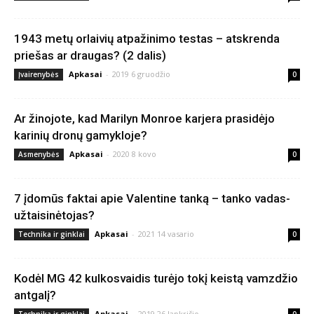
1943 metų orlaivių atpažinimo testas – atskrenda
priešas ar draugas? (2 dalis)
Apkasai
-
2019 6 gruodžio
Įvairenybės
0
Ar žinojote, kad Marilyn Monroe karjera prasidėjo
karinių dronų gamykloje?
Apkasai
-
2020 8 kovo
Asmenybės
0
7 įdomūs faktai apie Valentine tanką – tanko vadas-
užtaisinėtojas?
Apkasai
-
2021 14 vasario
Technika ir ginklai
0
Kodėl MG 42 kulkosvaidis turėjo tokį keistą vamzdžio
antgalį?
Apkasai
-
2019 26 lapkričio