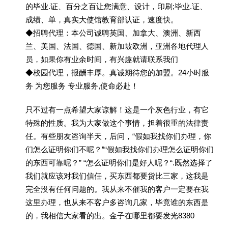
的毕业.证、百分之百让您满意、设计，印刷;毕业.证、
成绩、单，真实大使馆教育部认证，速度快。
◆招聘代理：本公司诚聘英国、加拿大、澳洲、新西
兰、美国、法国、德国、新加坡欧洲，亚洲各地代理人
员，如果你有业余时间，有兴趣就请联系我们
◆校园代理，报酬丰厚。真诚期待您的加盟。24小时服
务 为您服务 专业服务,使命必赴！
只不过有一点希望大家谅解！这是一个灰色行业，有它
特殊的性质。我为大家做这个事情，担着很重的法律责
任。有些朋友咨询半天，后问，“假如我找你们办理，你
们怎么证明你们不呢？”“假如我找你们办理怎么证明你们
的东西可靠呢？” “怎么证明你们是好人呢？“.既然选择了
我们就应该对我们信任，买东西都要货比三家，这我是
完全没有任何问题的。我从来不催我的客户一定要在我
这里办理，也从来不客户多咨询几家，毕竟谁的东西是
的，我相信大家看的出。金子在哪里都要发光8380