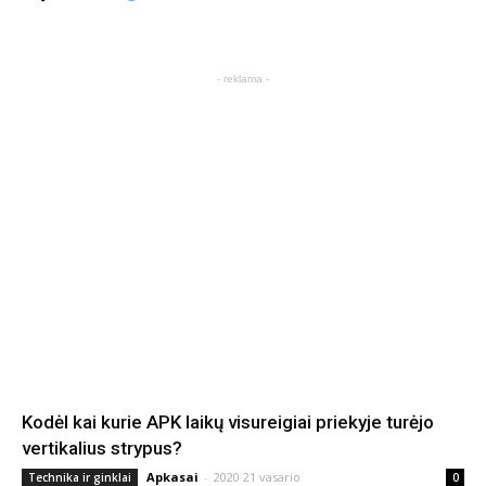
- reklama -
Kodėl kai kurie APK laikų visureigiai priekyje turėjo
vertikalius strypus?
Apkasai
-
2020 21 vasario
Technika ir ginklai
0