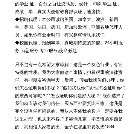
的毕业.证、百分之百让您满意、设计，印刷;毕业.证、
成绩、单，真实大使馆教育部认证，速度快。
◆招聘代理：本公司诚聘英国、加拿大、澳洲、新西
兰、美国、法国、德国、新加坡欧洲，亚洲各地代理人
员，如果你有业余时间，有兴趣就请联系我们
◆校园代理，报酬丰厚。真诚期待您的加盟。24小时服
务 为您服务 专业服务,使命必赴！
只不过有一点希望大家谅解！这是一个灰色行业，有它
特殊的性质。我为大家做这个事情，担着很重的法律责
任。有些朋友咨询半天，后问，“假如我找你们办理，你
们怎么证明你们不呢？”“假如我找你们办理怎么证明你们
的东西可靠呢？” “怎么证明你们是好人呢？“.既然选择了
我们就应该对我们信任，买东西都要货比三家，这我是
完全没有任何问题的。我从来不催我的客户一定要在我
这里办理，也从来不客户多咨询几家，毕竟谁的东西是
的，我相信大家看的出。金子在哪里都要发光1884