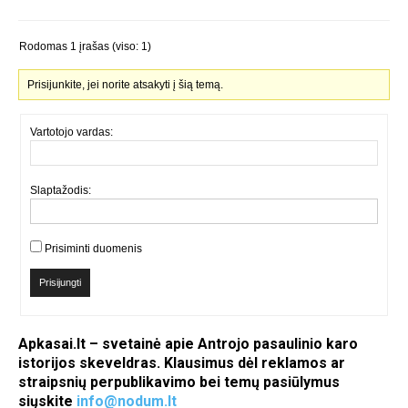
Rodomas 1 įrašas (viso: 1)
Prisijunkite, jei norite atsakyti į šią temą.
Vartotojo vardas:
Slaptažodis:
Prisiminti duomenis
Prisijungti
Apkasai.lt – svetainė apie Antrojo pasaulinio karo
istorijos skeveldras. Klausimus dėl reklamos ar
straipsnių perpublikavimo bei temų pasiūlymus
siųskite
info@nodum.lt