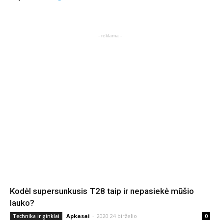
- reklama -
Kodėl supersunkusis T28 taip ir nepasiekė mūšio
lauko?
Apkasai
-
2020 24 birželio
Technika ir ginklai
0