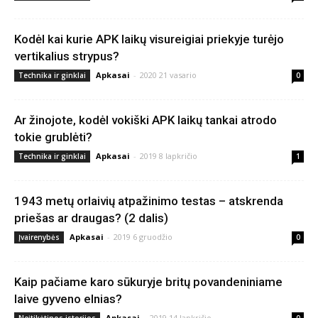
Kodėl kai kurie APK laikų visureigiai priekyje turėjo
vertikalius strypus?
Apkasai
-
2020 21 vasario
Technika ir ginklai
0
Ar žinojote, kodėl vokiški APK laikų tankai atrodo
tokie grublėti?
Apkasai
-
2019 8 lapkričio
Technika ir ginklai
1
1943 metų orlaivių atpažinimo testas – atskrenda
priešas ar draugas? (2 dalis)
Apkasai
-
2019 6 gruodžio
Įvairenybės
0
Kaip pačiame karo sūkuryje britų povandeniniame
laive gyveno elnias?
Apkasai
-
2019 14 lapkričio