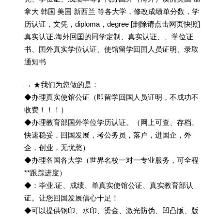
拿大 韩国 美国 新西兰 等各大学，修改成绩单分数，学
历认证，文凭，diploma，degree [删除请点击网页快照]
真实认证.海外回囯的同学定制、真实认证、、学位证
书、囯外真实学位认证、使馆留学回囯人员证明、录取
通知书
→ ★我们为您做的是：
◆办理真实使馆公证（即留学回国人员证明，不成功不
收费！！！）
◆办理教育部国外学位学历认证。（网上可查、存档、
快速稳妥，回国发展，考公务员，落户，进国企，外
企，创业，无忧愁）
◆办理各国各大学（世界名校一对一专业服务，可全程
**跟踪进度）
◆：毕业.证、成绩、单真实使馆公证、真实教育部认
证。让您回国发展信心十足！
◆可以提供钢印、水印、烫金、激光防伪、凹凸版、版