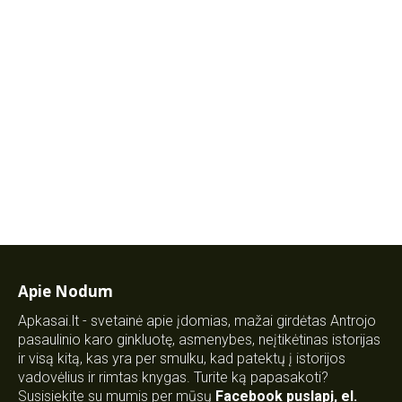
Apie Nodum
Apkasai.lt - svetainė apie įdomias, mažai girdėtas Antrojo
pasaulinio karo ginkluotę, asmenybes, neįtikėtinas istorijas
ir visą kitą, kas yra per smulku, kad patektų į istorijos
vadovėlius ir rimtas knygas. Turite ką papasakoti?
Susisiekite su mumis per mūsų
Facebook puslapį
,
el.