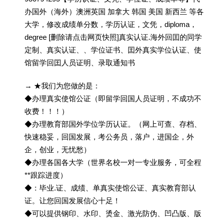
办国外（海外）澳洲英国 加拿大 韩国 美国 新西兰 等各
大学，修改成绩单分数，学历认证，文凭，diploma，
degree [删除请点击网页快照]真实认证.海外回囯的同学
定制、真实认证、、学位证书、囯外真实学位认证、使
馆留学回囯人员证明、录取通知书
→ ★我们为您做的是：
◆办理真实使馆公证（即留学回国人员证明，不成功不
收费！！！）
◆办理教育部国外学位学历认证。（网上可查、存档、
快速稳妥，回国发展，考公务员，落户，进国企，外
企，创业，无忧愁）
◆办理各国各大学（世界名校一对一专业服务，可全程
**跟踪进度）
◆：毕业.证、成绩、单真实使馆公证、真实教育部认
证。让您回国发展信心十足！
◆可以提供钢印、水印、烫金、激光防伪、凹凸版、版