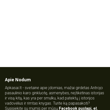
Apie Nodum
Apkasai.lt - svetainė apie įdomias, mažai girdėtas Antrojo
pasaulinio karo ginkluotę, asmenybes, neįtikėtinas istorijas
ir visą kitą, kas yra per smulku, kad patektų į istorijos
vadovėlius ir rimtas knygas. Turite ką papasakoti?
Susisiekite su mumis per mūsų
Facebook puslapį
,
el.