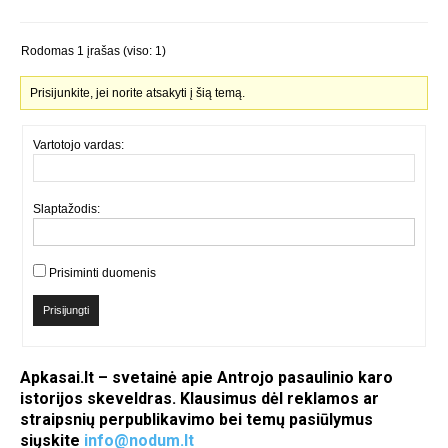
Rodomas 1 įrašas (viso: 1)
Prisijunkite, jei norite atsakyti į šią temą.
Vartotojo vardas:
Slaptažodis:
Prisiminti duomenis
Prisijungti
Apkasai.lt – svetainė apie Antrojo pasaulinio karo
istorijos skeveldras. Klausimus dėl reklamos ar
straipsnių perpublikavimo bei temų pasiūlymus
siųskite
info@nodum.lt