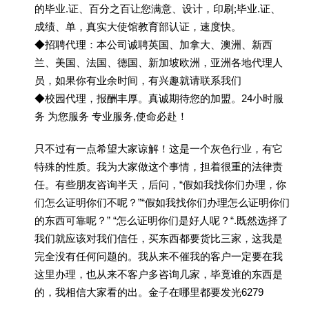
的毕业.证、百分之百让您满意、设计，印刷;毕业.证、
成绩、单，真实大使馆教育部认证，速度快。
◆招聘代理：本公司诚聘英国、加拿大、澳洲、新西
兰、美国、法国、德国、新加坡欧洲，亚洲各地代理人
员，如果你有业余时间，有兴趣就请联系我们
◆校园代理，报酬丰厚。真诚期待您的加盟。24小时服
务 为您服务 专业服务,使命必赴！
只不过有一点希望大家谅解！这是一个灰色行业，有它
特殊的性质。我为大家做这个事情，担着很重的法律责
任。有些朋友咨询半天，后问，“假如我找你们办理，你
们怎么证明你们不呢？”“假如我找你们办理怎么证明你们
的东西可靠呢？” “怎么证明你们是好人呢？“.既然选择了
我们就应该对我们信任，买东西都要货比三家，这我是
完全没有任何问题的。我从来不催我的客户一定要在我
这里办理，也从来不客户多咨询几家，毕竟谁的东西是
的，我相信大家看的出。金子在哪里都要发光6279