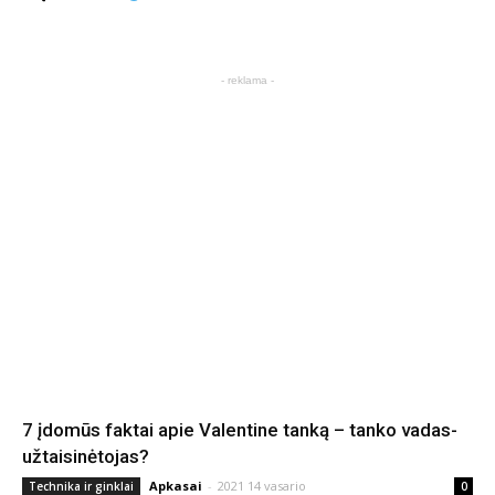
- reklama -
7 įdomūs faktai apie Valentine tanką – tanko vadas-
užtaisinėtojas?
Apkasai
-
2021 14 vasario
Technika ir ginklai
0