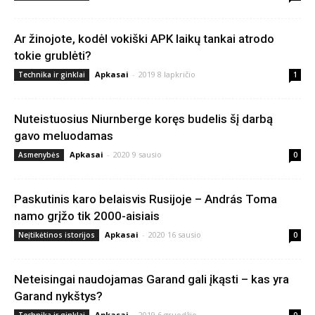
Ar žinojote, kodėl vokiški APK laikų tankai atrodo
tokie grublėti?
Apkasai
-
2019 8 lapkričio
Technika ir ginklai
1
Nuteistuosius Niurnberge koręs budelis šį darbą
gavo meluodamas
Apkasai
-
2020 9 sausio
Asmenybės
0
Paskutinis karo belaisvis Rusijoje – András Toma
namo grįžo tik 2000-aisiais
Apkasai
-
2020 16 sausio
Neįtikėtinos istorijos
0
Neteisingai naudojamas Garand gali įkąsti – kas yra
Garand nykštys?
Apkasai
-
2019 6 gruodžio