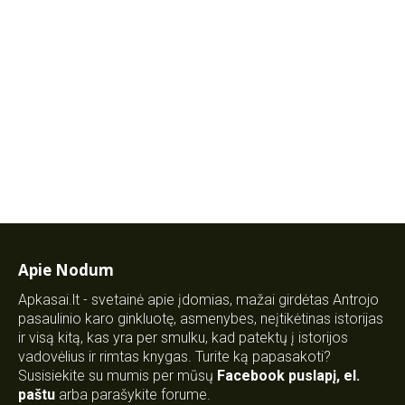
Apie Nodum
Apkasai.lt - svetainė apie įdomias, mažai girdėtas Antrojo
pasaulinio karo ginkluotę, asmenybes, neįtikėtinas istorijas
ir visą kitą, kas yra per smulku, kad patektų į istorijos
vadovėlius ir rimtas knygas. Turite ką papasakoti?
Susisiekite su mumis per mūsų
Facebook puslapį
,
el.
paštu
arba parašykite forume.