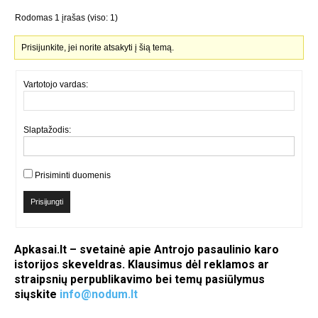
Rodomas 1 įrašas (viso: 1)
Prisijunkite, jei norite atsakyti į šią temą.
Vartotojo vardas:
Slaptažodis:
Prisiminti duomenis
Prisijungti
Apkasai.lt – svetainė apie Antrojo pasaulinio karo
istorijos skeveldras. Klausimus dėl reklamos ar
straipsnių perpublikavimo bei temų pasiūlymus
siųskite
info@nodum.lt