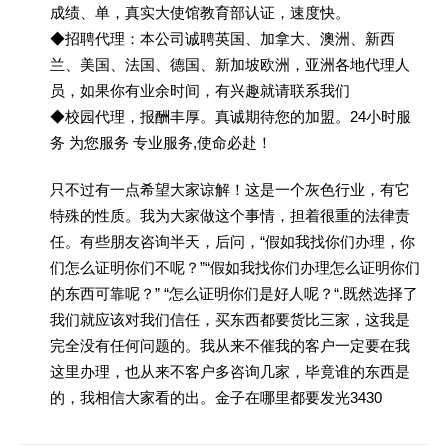
成绩、单，真实大使馆教育部认证，速度快。
◆招聘代理：本公司诚聘英国、加拿大、澳洲、新西
兰、美国、法国、德国、新加坡欧洲，亚洲各地代理人
员，如果你有业余时间，有兴趣就请联系我们
◆校园代理，报酬丰厚。真诚期待您的加盟。24小时服
务 为您服务 专业服务,使命必赴！
只不过有一点希望大家谅解！这是一个灰色行业，有它
特殊的性质。我为大家做这个事情，担着很重的法律责
任。有些朋友咨询半天，后问，“假如我找你们办理，你
们怎么证明你们不呢？”“假如我找你们办理怎么证明你们
的东西可靠呢？” “怎么证明你们是好人呢？“.既然选择了
我们就应该对我们信任，买东西都要货比三家，这我是
完全没有任何问题的。我从来不催我的客户一定要在我
这里办理，也从来不客户多咨询几家，毕竟谁的东西是
的，我相信大家看的出。金子在哪里都要发光3430