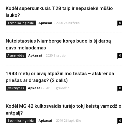
Kodėl supersunkusis T28 taip ir nepasiekė mūšio
lauko?
Apkasai
-
2020 24 birželio
Technika ir ginklai
0
Nuteistuosius Niurnberge koręs budelis šį darbą
gavo meluodamas
Apkasai
-
2020 9 sausio
Asmenybės
0
1943 metų orlaivių atpažinimo testas – atskrenda
priešas ar draugas? (2 dalis)
Apkasai
-
2019 6 gruodžio
Įvairenybės
0
Kodėl MG 42 kulkosvaidis turėjo tokį keistą vamzdžio
antgalį?
Apkasai
-
2019 26 lapkričio
Technika ir ginklai
0