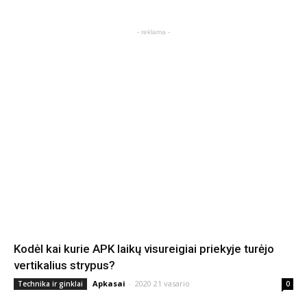
- reklama -
Kodėl kai kurie APK laikų visureigiai priekyje turėjo
vertikalius strypus?
Apkasai
-
2020 21 vasario
Technika ir ginklai
0