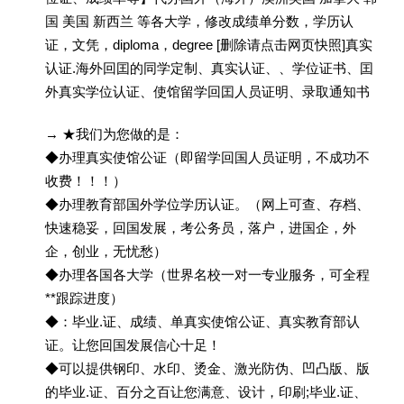
国 美国 新西兰 等各大学，修改成绩单分数，学历认
证，文凭，diploma，degree [删除请点击网页快照]真实
认证.海外回囯的同学定制、真实认证、、学位证书、囯
外真实学位认证、使馆留学回囯人员证明、录取通知书
→ ★我们为您做的是：
◆办理真实使馆公证（即留学回国人员证明，不成功不
收费！！！）
◆办理教育部国外学位学历认证。（网上可查、存档、
快速稳妥，回国发展，考公务员，落户，进国企，外
企，创业，无忧愁）
◆办理各国各大学（世界名校一对一专业服务，可全程
**跟踪进度）
◆：毕业.证、成绩、单真实使馆公证、真实教育部认
证。让您回国发展信心十足！
◆可以提供钢印、水印、烫金、激光防伪、凹凸版、版
的毕业.证、百分之百让您满意、设计，印刷;毕业.证、