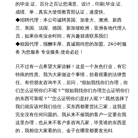
的毕业.证、百分之百让您满意、设计，印刷;毕业.证、
成绩、单，真实大使馆教育部认证，速度快。
◆招聘代理：本公司诚聘英国、加拿大、澳洲、新西
兰、美国、法国、德国、新加坡欧洲，亚洲各地代理人
员，如果你有业余时间，有兴趣就请联系我们
◆校园代理，报酬丰厚。真诚期待您的加盟。24小时服
务 为您服务 专业服务,使命必赴！
只不过有一点希望大家谅解！这是一个灰色行业，有它
特殊的性质。我为大家做这个事情，担着很重的法律责
任。有些朋友咨询半天，后问，“假如我找你们办理，你
们怎么证明你们不呢？”“假如我找你们办理怎么证明你们
的东西可靠呢？” “怎么证明你们是好人呢？“.既然选择了
我们就应该对我们信任，买东西都要货比三家，这我是
完全没有任何问题的。我从来不催我的客户一定要在我
这里办理，也从来不客户多咨询几家，毕竟谁的东西是
的，我相信大家看的出。金子在哪里都要发光81