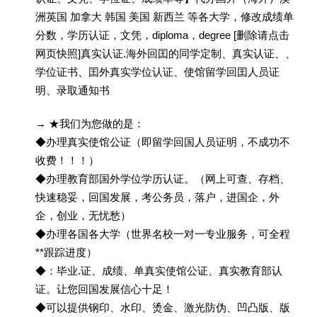
洲英国 加拿大 韩国 美国 新西兰 等各大学，修改成绩单
分数，学历认证，文凭，diploma，degree [删除请点击
网页快照]真实认证.海外回囯的同学定制、真实认证、、
学位证书、囯外真实学位认证、使馆留学回囯人员证
明、录取通知书
→ ★我们为您做的是：
◆办理真实使馆公证（即留学回国人员证明，不成功不
收费！！！）
◆办理教育部国外学位学历认证。（网上可查、存档、
快速稳妥，回国发展，考公务员，落户，进国企，外
企，创业，无忧愁）
◆办理各国各大学（世界名校一对一专业服务，可全程
**跟踪进度）
◆：毕业.证、成绩、单真实使馆公证、真实教育部认
证。让您回国发展信心十足！
◆可以提供钢印、水印、烫金、激光防伪、凹凸版、版