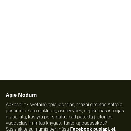
Apie Nodum
Apkasai.lt - svetainė apie įdomias, mažai girdėtas Antrojo
pasaulinio karo ginkluotę, asmenybes, neįtikėtinas istorijas
ir visą kitą, kas yra per smulku, kad patektų į istorijos
vadovėlius ir rimtas knygas. Turite ką papasakoti?
Susisiekite su mumis per mūsų
Facebook puslapį
,
el.