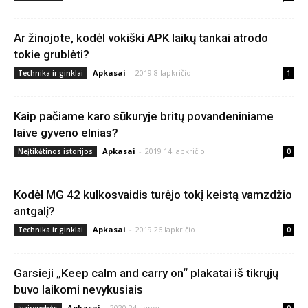
Ar žinojote, kodėl vokiški APK laikų tankai atrodo
tokie grublėti?
Apkasai
-
2019 8 lapkričio
Technika ir ginklai
1
Kaip pačiame karo sūkuryje britų povandeniniame
laive gyveno elnias?
Apkasai
-
2019 14 lapkričio
Neįtikėtinos istorijos
0
Kodėl MG 42 kulkosvaidis turėjo tokį keistą vamzdžio
antgalį?
Apkasai
-
2019 26 lapkričio
Technika ir ginklai
0
Garsieji „Keep calm and carry on“ plakatai iš tikrųjų
buvo laikomi nevykusiais
Apkasai
-
2020 24 liepos