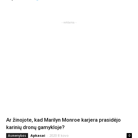
- reklama -
Ar žinojote, kad Marilyn Monroe karjera prasidėjo
karinių dronų gamykloje?
Apkasai
-
2020 8 kovo
Asmenybės
0