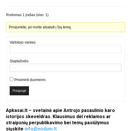
Rodomas 1 įrašas (viso: 1)
Prisijunkite, jei norite atsakyti į šią temą.
Vartotojo vardas:
Slaptažodis:
Prisiminti duomenis
Prisijungti
Apkasai.lt – svetainė apie Antrojo pasaulinio karo
istorijos skeveldras. Klausimus dėl reklamos ar
straipsnių perpublikavimo bei temų pasiūlymus
siųskite
info@nodum.lt