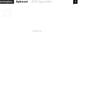
Apkasai
-
2019 6 gruodžio
vairenybės
0
- reklama -