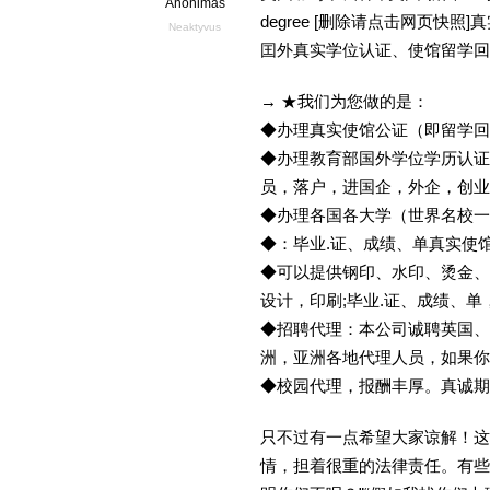
Anonimas
degree [删除请点击网页快
Neaktyvus
囯外真实学位认证、使馆留学回
→ ★我们为您做的是：
◆办理真实使馆公证（即留学
◆办理教育部国外学位学历认证
员，落户，进国企，外企，创
◆办理各国各大学（世界名校
◆：毕业.证、成绩、单真实使
◆可以提供钢印、水印、烫金、
设计，印刷;毕业.证、成绩、
◆招聘代理：本公司诚聘英国、
洲，亚洲各地代理人员，如果你
◆校园代理，报酬丰厚。真诚期待
只不过有一点希望大家谅解！这
情，担着很重的法律责任。有些