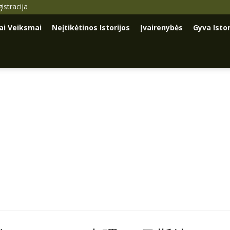
istracija
iai Veiksmai
Neįtikėtinos Istorijos
Įvairenybės
Gyva Istor