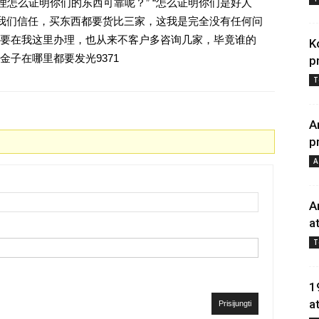
理怎么证明你们的东西可靠呢？” “怎么证明你们是好人
对我们信任，买东西都要货比三家，这我是完全没有任何问
要在我这里办理，也从来不客户多咨询几家，毕竟谁的
K
子在哪里都要发光9371
p
T
A
p
A
A
a
T
1
a
Prisijungti