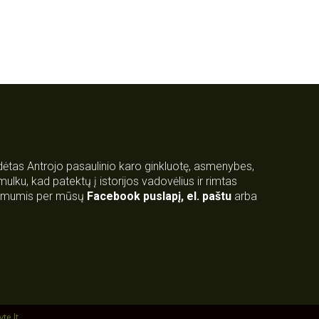
rdėtas Antrojo pasaulinio karo ginkluotę, asmenybes,
 smulku, kad patektų į istorijos vadovėlius ir rimtas
su mumis per mūsų
Facebook puslapį
,
el. paštu
arba
yte.lt