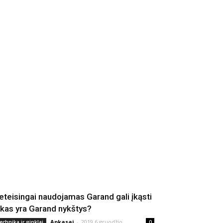
eteisingai naudojamas Garand gali įkąsti
 kas yra Garand nykštys?
Apkasai
-
2019 6 gruodžio
echnika ir ginklai
0