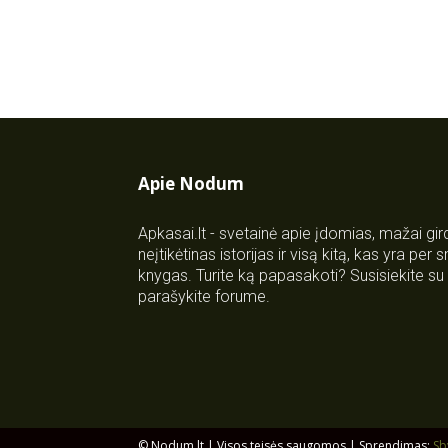
Apie Nodum
Apkasai.lt - svetainė apie įdomias, mažai gi
neįtikėtinas istorijas ir visą kitą, kas yra per
knygas. Turite ką papasakoti? Susisiekite 
parašykite forume.
© Nodum.lt | Visos teisės saugomos | Sprendimas:
Sb