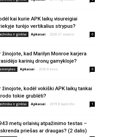
odėl kai kurie APK laikų visureigiai
riekyje turėjo vertikalius strypus?
Apkasai
-
2020 21 vasario
echnika ir ginklai
0
r žinojote, kad Marilyn Monroe karjera
rasidėjo karinių dronų gamykloje?
Apkasai
-
2020 8 kovo
smenybės
0
r žinojote, kodėl vokiški APK laikų tankai
trodo tokie grublėti?
Apkasai
-
2019 8 lapkričio
echnika ir ginklai
1
943 metų orlaivių atpažinimo testas –
tskrenda priešas ar draugas? (2 dalis)