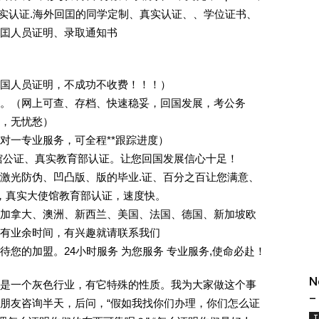
照]真实认证.海外回囯的同学定制、真实认证、、学位证书、
囯人员证明、录取通知书
回国人员证明，不成功不收费！！！）
。（网上可查、存档、快速稳妥，回国发展，考公务
业，无忧愁）
一对一专业服务，可全程**跟踪进度）
馆公证、真实教育部认证。让您回国发展信心十足！
激光防伪、凹凸版、版的毕业.证、百分之百让您满意、
单，真实大使馆教育部认证，速度快。
加拿大、澳洲、新西兰、美国、法国、德国、新加坡欧
有业余时间，有兴趣就请联系我们
您的加盟。24小时服务 为您服务 专业服务,使命必赴！
N
是一个灰色行业，有它特殊的性质。我为大家做这个事
–
朋友咨询半天，后问，“假如我找你们办理，你们怎么证
T