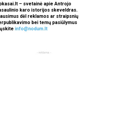
pkasai.lt – svetainė apie Antrojo
asaulinio karo istorijos skeveldras.
lausimus dėl reklamos ar straipsnių
erpublikavimo bei temų pasiūlymus
iųskite
info@nodum.lt
- reklama -