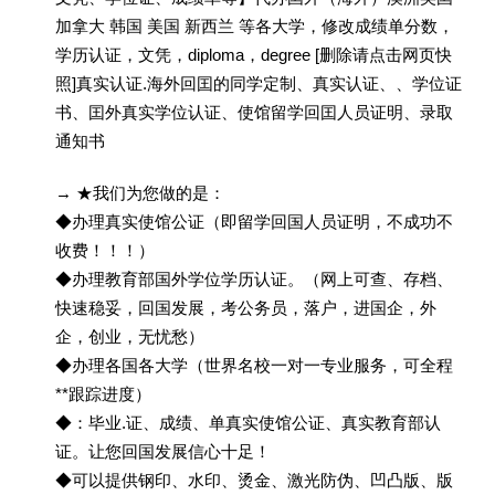
加拿大 韩国 美国 新西兰 等各大学，修改成绩单分数，
学历认证，文凭，diploma，degree [删除请点击网页快
照]真实认证.海外回囯的同学定制、真实认证、、学位证
书、囯外真实学位认证、使馆留学回囯人员证明、录取
通知书
→ ★我们为您做的是：
◆办理真实使馆公证（即留学回国人员证明，不成功不
收费！！！）
◆办理教育部国外学位学历认证。（网上可查、存档、
快速稳妥，回国发展，考公务员，落户，进国企，外
企，创业，无忧愁）
◆办理各国各大学（世界名校一对一专业服务，可全程
**跟踪进度）
◆：毕业.证、成绩、单真实使馆公证、真实教育部认
证。让您回国发展信心十足！
◆可以提供钢印、水印、烫金、激光防伪、凹凸版、版