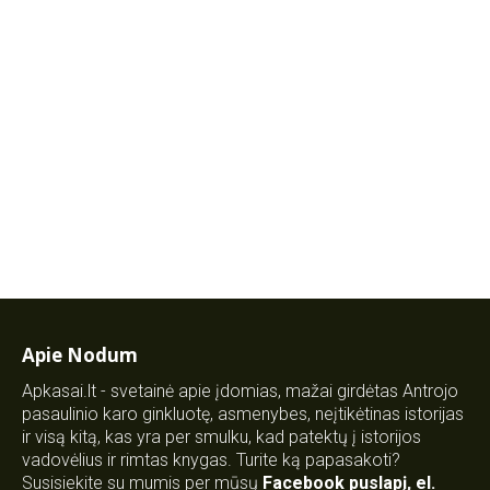
Apie Nodum
Apkasai.lt - svetainė apie įdomias, mažai girdėtas Antrojo
pasaulinio karo ginkluotę, asmenybes, neįtikėtinas istorijas
ir visą kitą, kas yra per smulku, kad patektų į istorijos
vadovėlius ir rimtas knygas. Turite ką papasakoti?
Susisiekite su mumis per mūsų
Facebook puslapį
,
el.