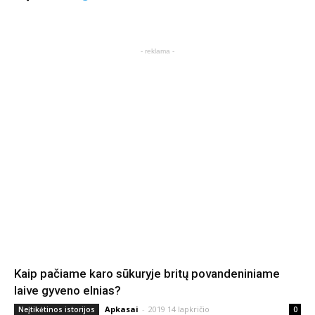
- reklama -
Kaip pačiame karo sūkuryje britų povandeniniame
laive gyveno elnias?
Apkasai
-
2019 14 lapkričio
Neįtikėtinos istorijos
0