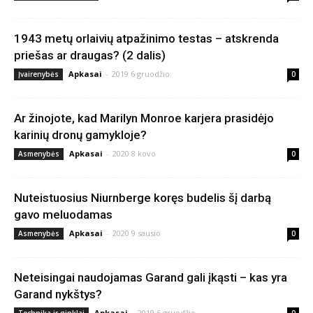
1943 metų orlaivių atpažinimo testas – atskrenda
priešas ar draugas? (2 dalis)
Apkasai
-
2019 6 gruodžio
Įvairenybės
0
Ar žinojote, kad Marilyn Monroe karjera prasidėjo
karinių dronų gamykloje?
Apkasai
-
2020 8 kovo
Asmenybės
0
Nuteistuosius Niurnberge koręs budelis šį darbą
gavo meluodamas
Apkasai
-
2020 9 sausio
Asmenybės
0
Neteisingai naudojamas Garand gali įkąsti – kas yra
Garand nykštys?
Apkasai
-
2019 6 gruodžio