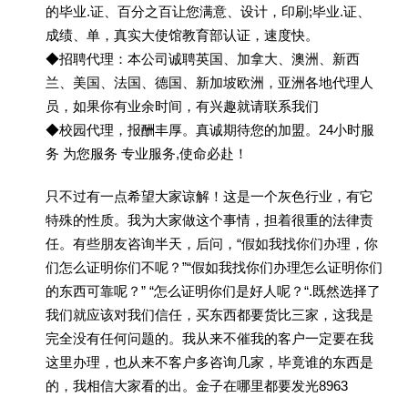
的毕业.证、百分之百让您满意、设计，印刷;毕业.证、
成绩、单，真实大使馆教育部认证，速度快。
◆招聘代理：本公司诚聘英国、加拿大、澳洲、新西
兰、美国、法国、德国、新加坡欧洲，亚洲各地代理人
员，如果你有业余时间，有兴趣就请联系我们
◆校园代理，报酬丰厚。真诚期待您的加盟。24小时服
务 为您服务 专业服务,使命必赴！
只不过有一点希望大家谅解！这是一个灰色行业，有它
特殊的性质。我为大家做这个事情，担着很重的法律责
任。有些朋友咨询半天，后问，“假如我找你们办理，你
们怎么证明你们不呢？”“假如我找你们办理怎么证明你们
的东西可靠呢？” “怎么证明你们是好人呢？“.既然选择了
我们就应该对我们信任，买东西都要货比三家，这我是
完全没有任何问题的。我从来不催我的客户一定要在我
这里办理，也从来不客户多咨询几家，毕竟谁的东西是
的，我相信大家看的出。金子在哪里都要发光8963