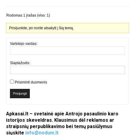
Rodomas 1 įrašas (viso: 1)
Prisijunkite, jei norite atsakyti į šią temą.
Vartotojo vardas:
Slaptažodis:
Prisiminti duomenis
Prisijungti
Apkasai.lt – svetainė apie Antrojo pasaulinio karo
istorijos skeveldras. Klausimus dėl reklamos ar
straipsnių perpublikavimo bei temų pasiūlymus
siųskite
info@nodum.lt